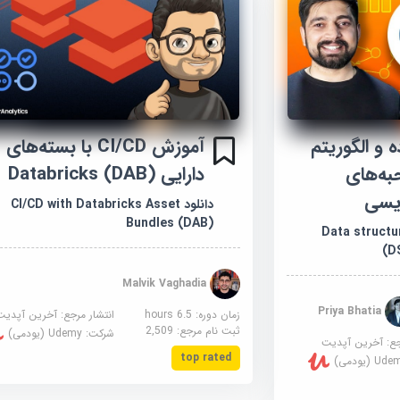
 و الگوریتم
آموزش CI/CD با بسته‌های
احبه‌های
دارایی Databricks (DAB)
یسی
دانلود CI/CD with Databricks Asset
Bundles (DAB)
Data structures
(D
Malvik Vaghadia
Priya Bhatia
زمان دوره: 6.5 hours
انتشار مرجع:
آخرین آپدیت
ثبت نام مرجع:
2,509
شرکت:
Udemy (یودمی)
جع:
آخرین آپدیت
top rated
U (یودمی)