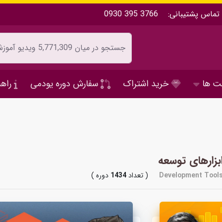
تماس پشتیبانی:
0930 395 3766
ت ها
خرید اشتراک
سفارش دوره یودمی
راهن
بزارهای توسعه
Development Tool
( تعداد
1434
دوره )