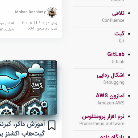
Docker
تلاقی
Mohan Bachhety
Confluence
زمان دوره: 11.5 hours
انتشار مر
ثبت نام مرجع:
534
شرکت:
demy
گیت
Git
GitLab
GitLab
اشکال زدایی
Debugging
آمازون AWS
Amazon AWS
نرم افزار پرومتئوس
Prometheus Software
گیت‌هاب اکشنز بر
پایگاه داده