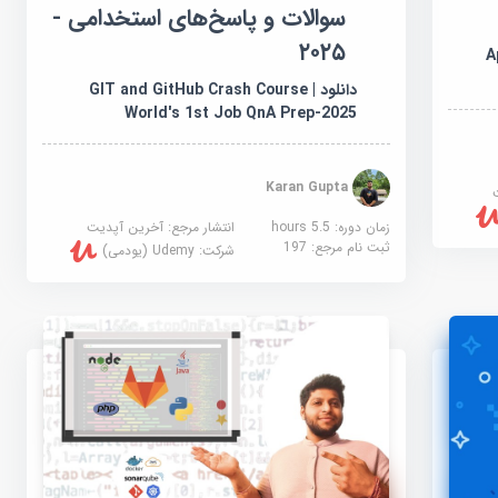
سوالات و پاسخ‌های استخدامی -
۲۰۲۵
A
دانلود GIT and GitHub Crash Course |
World's 1st Job QnA Prep-2025
Karan Gupta
زمان دوره: 5.5 hours
انتشار مرجع:
آخرین آپدیت
ثبت نام مرجع:
197
شرکت:
Udemy (یودمی)