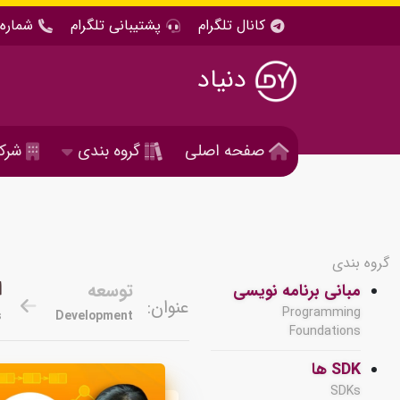
کانال تلگرام
پشتیبانی تلگرام
شماره 
دنیاد
صفحه اصلی
گروه بندی
شرک
گروه بندی
ا
توسعه
مبانی برنامه نویسی
عنوان:
Programming
s
Development
Foundations
SDK ها
SDKs