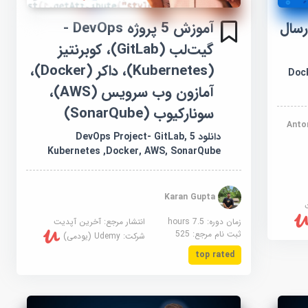
رسال
آموزش 5 پروژه DevOps -
گیت‌لب (GitLab)، کوبرنتیز
(Kubernetes)، داکر (Docker)،
Docke
آمازون وب سرویس (AWS)،
سونارکیوب (SonarQube)
Anto
دانلود 5 DevOps Project- GitLab,
Kubernetes ,Docker, AWS, SonarQube
Karan Gupta
زمان دوره: 7.5 hours
انتشار مرجع:
آخرین آپدیت
ثبت نام مرجع:
525
شرکت:
Udemy (یودمی)
top rated