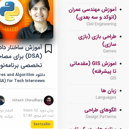
آموزش مهندسی عمران
(اتوکد و سه بعدی)
Civil Engineering
طراحی بازی (بازی
سازی)
آموزش ساختار داده
Games
(DSA) برای مص
اموزش GIS (مقدماتی
تخصصی برنامه‌نو
تا پیشرفته)
دانلود  and Algorithm
GIS
SA) for Tech Interviews
زبان ها
Languages
Hitesh Choudhary
الگوهای طراحی
زمان دوره: 52 hours
انتشار مر
ثبت نام مرجع:
3,143
Design Patterns
شرکت:
demy
bestseller