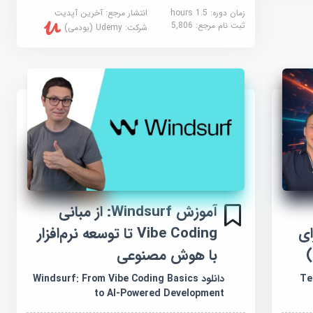
زمان دوره: 1.5 hours
انتشار مرجع:
آخرین آپدیت
ثبت نام مرجع:
5,806
شرکت:
Udemy (یودمی)
آموزش Windsurf: از مبانی
ای
Vibe Coding تا توسعه نرم‌افزار
با هوش مصنوعی
Tem
دانلود Windsurf: From Vibe Coding Basics
to AI-Powered Development