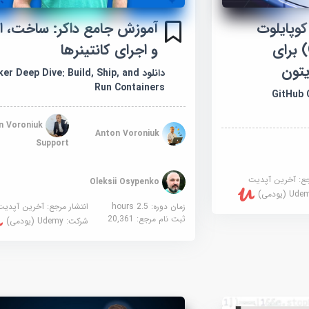
وپایلوت
آموزش جامع داکر: ساخت، ا
(GitHub Copilot) برای
و اجرای کانتینرها
یتون
دانلود r Deep Dive: Build, Ship, and
Run Containers
GitHub Co
n Voroniuk
Anton Voroniuk
Support
جع:
آخرین آپدیت
Oleksii Osypenko
U (یودمی)
زمان دوره: 2.5 hours
انتشار مرجع:
آخرین آپدیت
ثبت نام مرجع:
20,361
شرکت:
Udemy (یودمی)