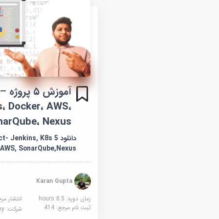
آموز
s، Docker، AWS،
narQube، Nexus
دانلود 5 enkins, K8s
 AWS, SonarQube,Nexus
Karan Gupta
زمان دوره: 8.5 hours
انتشار مر
ثبت نام مرجع:
414
شرکت:
demy