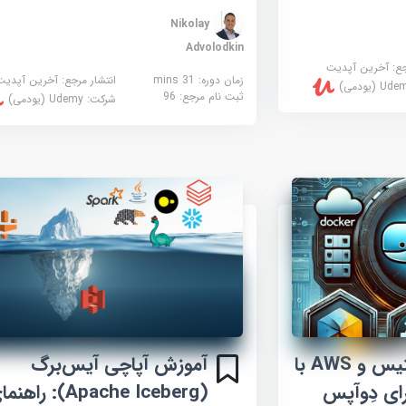
Nikolay
Advolodkin
جع:
آخرین آپدیت
زمان دوره: 31 mins
انتشار مرجع:
آخرین آپدیت
U (یودمی)
ثبت نام مرجع:
96
شرکت:
Udemy (یودمی)
آموزش داکر، کبرنتیس و AWS با
آموزش آپاچی آیس‌برگ
ای دِوآپس
(Apache Iceberg): راه