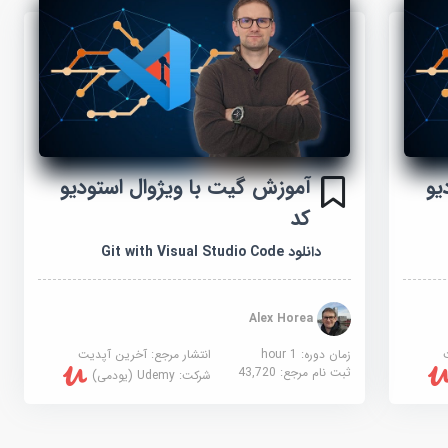
یو
آموزش گیت با ویژوال استودیو
کد
دانلود Git with Visual Studio Code
Alex Horea
زمان دوره: 1 hour
انتشار مرجع:
آخرین آپدیت
ثبت نام مرجع:
43,720
شرکت:
Udemy (یودمی)