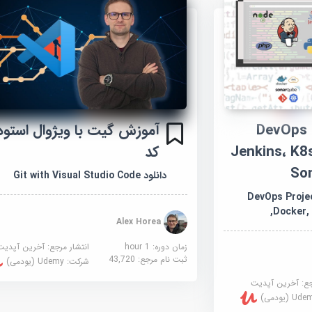
ش ۵ پروژه DevOps –
آموزش گیت با ویژوال استود
Jenkins، K8
کد
So
دانلود Git with Visual Studio Code
DevOps Project- J
,Docker,
Alex Horea
زمان دوره: 1 hour
انتشار مرجع:
آخرین آپدیت
ثبت نام مرجع:
43,720
شرکت:
Udemy (یودمی)
جع:
آخرین آپدیت
U (یودمی)