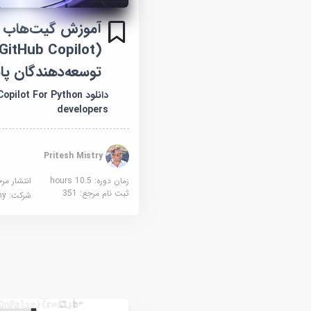
آموزش گیت‌هاب ک
توسعه‌دهندگان پا
دانلود pilot For Python
developers
Pritesh Mistry
زمان دوره: 10.5 hours
انتشار مر
ثبت نام مرجع:
351
شرکت:
demy