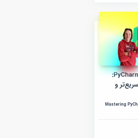
آموزش تسلط بر PyCharm:
ریع‌تر و
Mastering PyCharm