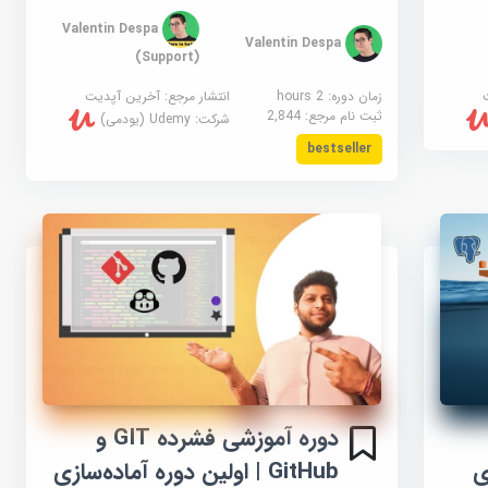
Valentin Despa
Valentin Despa
(Support)
زمان دوره: 2 hours
انتشار مرجع:
آخرین آپدیت
ثبت نام مرجع:
2,844
شرکت:
Udemy (یودمی)
bestseller
دوره آموزشی فشرده GIT و
نمای
GitHub | اولین دوره آماده‌سازی