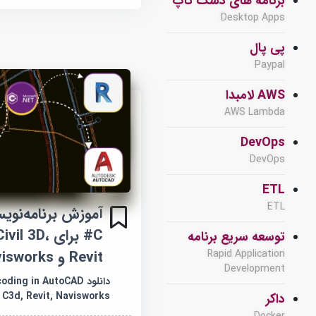
برنامه های دسک تاپ
Desktop Apps
پی پال
Paypal
AWS لامبدا
AWS Lambda
DevOps
DevOps
ETL
ETL
C# برای  3D
توسعه سریع برنامه
Rapid Application
Revit و Navisworks
Development
دانلود ng in AutoCAD
, C3d, Revit, Navisworks
داکر