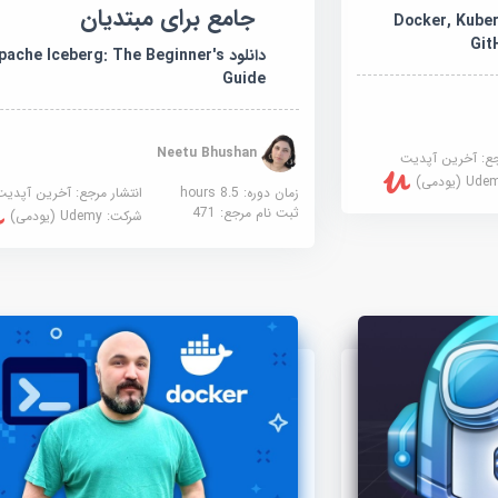
جامع برای مبتدیان
Docker, Kuberne
Git
دانلود pache Iceberg: The Beginner's
Guide
Neetu Bhushan
جع:
آخرین آپدیت
U (یودمی)
زمان دوره: 8.5 hours
انتشار مرجع:
آخرین آپدیت
ثبت نام مرجع:
471
شرکت:
Udemy (یودمی)