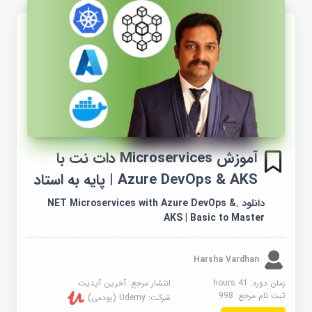
آموزش Microservices دات نت با
Azure DevOps & AKS | پایه به استاد
دانلود .NET Microservices with Azure DevOps &
AKS | Basic to Master
Harsha Vardhan
زمان دوره: 41 hours
انتشار مرجع:
آخرین آپدیت
ثبت نام مرجع:
998
شرکت:
Udemy (یودمی)