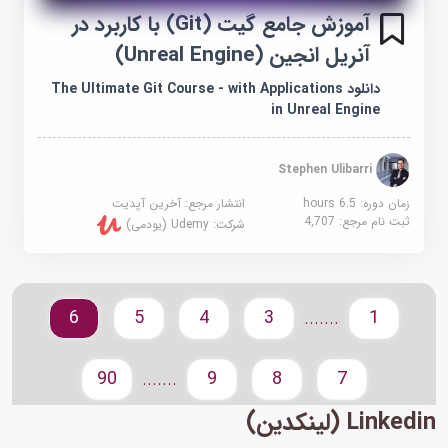
آموزش جامع گیت (Git) با کاربرد در
آنریل انجین (Unreal Engine)
دانلود The Ultimate Git Course - with Applications
in Unreal Engine
Stephen Ulibarri
زمان دوره: 6.5 hours
انتشار مرجع:
آخرین آپدیت
ثبت نام مرجع:
4,707
شرکت:
Udemy (یودمی)
6
5
4
3
1
.......
90
9
8
7
.......
Linkedin (لینکدین)