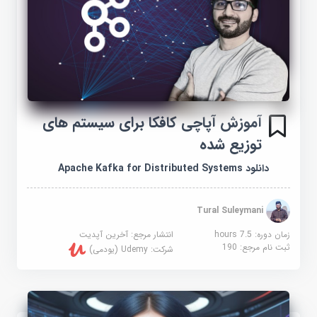
آموزش آپاچی کافکا برای سیستم های
توزیع شده
دانلود Apache Kafka for Distributed Systems
Tural Suleymani
زمان دوره: 7.5 hours
انتشار مرجع:
آخرین آپدیت
ثبت نام مرجع:
190
شرکت:
Udemy (یودمی)