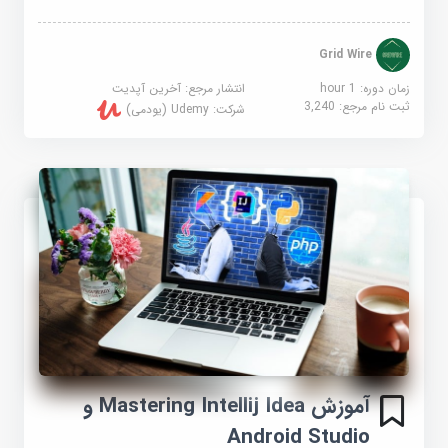
Grid Wire
زمان دوره: 1 hour
انتشار مرجع:
آخرین آپدیت
ثبت نام مرجع:
3,240
شرکت:
Udemy (یودمی)
آموزش Mastering Intellij Idea و
Android Studio