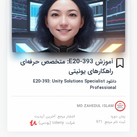
آموزش E20-393: متخصص حرفه‌ای
راهکارهای یونیتی
دانلود E20-393: Unity Solutions Specialist
Professional
MD ZAHEDUL ISLAM
زمان دوره:
انتشار مرجع:
آخرین آپدیت
ثبت نام مرجع:
971
شرکت:
Udemy (یودمی)