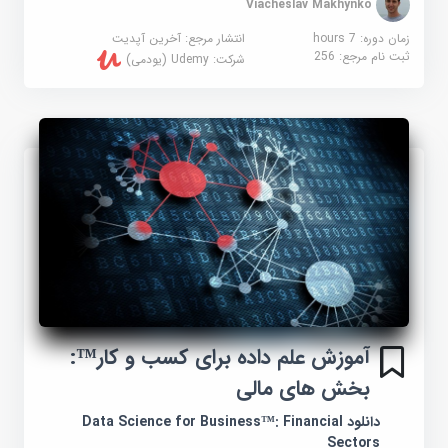
Viacheslav Makhynko
زمان دوره: 7 hours
انتشار مرجع:
آخرین آپدیت
ثبت نام مرجع:
256
شرکت:
Udemy (یودمی)
آموزش علم داده برای کسب و کار™:
بخش های مالی
دانلود Data Science for Business™: Financial
Sectors