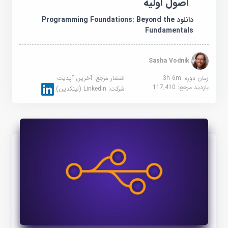
اصول اولیه
دانلود Programming Foundations: Beyond the
Fundamentals
Sasha Vodnik
زمان دوره: 3h 6m
انتشار مرجع:
آخرین آپدیت
بازدید مرجع:
117,410
شرکت:
Linkedin (لینکدین)