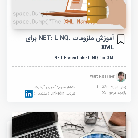
آموزش ملزومات .NET: LINQ برای
XML
.NET Essentials: LINQ for XML
Walt Ritscher
زمان دوره: 1h 32m
انتشار مرجع:
آخرین آپدیت
بازدید مرجع:
55
شرکت:
Linkedin (لینکدین)