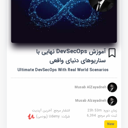
آموزش DevSecOps نهایی با
سناریوهای دنیای واقعی
Ultimate DevSecOps With Real World Scenarios
Musab AlZayadneh
Musab Alzayadneh
زمان دوره: 23h 53m
انتشار مرجع:
آخرین آپدیت
ثبت نام مرجع:
6,394
شرکت:
Udemy (یودمی)
New