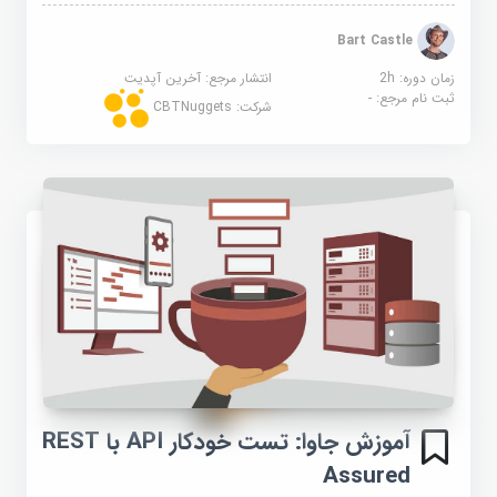
Bart Castle
زمان دوره: 2h
انتشار مرجع:
آخرین آپدیت
ثبت نام مرجع:
-
شرکت:
CBTNuggets
آموزش جاوا: تست خودکار API با REST
Assured