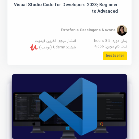
Visual Studio Code for Developers 2023: Beginner
to Advanced
Estefania Cassingena Navone
زمان دوره: 8.5 hours
انتشار مرجع:
آخرین آپدیت
ثبت نام مرجع:
4,556
شرکت:
Udemy (یودمی)
bestseller