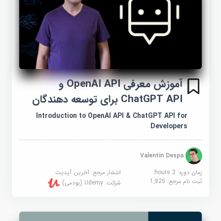
آموزش معرفی OpenAI API و
ChatGPT API برای توسعه دهندگان
Introduction to OpenAI API & ChatGPT API for
Developers
Valentin Despa
زمان دوره: 2 hours
انتشار مرجع:
آخرین آپدیت
ثبت نام مرجع:
1,825
شرکت:
Udemy (یودمی)