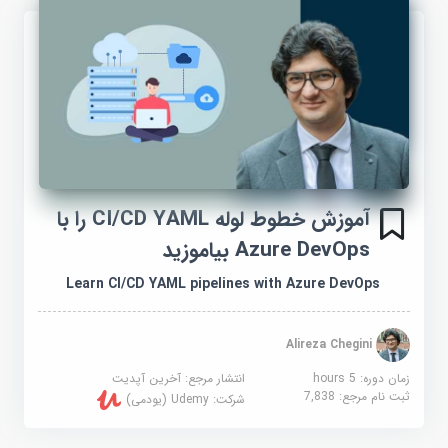
آموزش خطوط لوله CI/CD YAML را با
Azure DevOps بیاموزید
Learn CI/CD YAML pipelines with Azure DevOps
Alireza Chegini
زمان دوره: 5 hours
انتشار مرجع:
آخرین آپدیت
ثبت نام مرجع:
7,838
شرکت:
Udemy (یودمی)