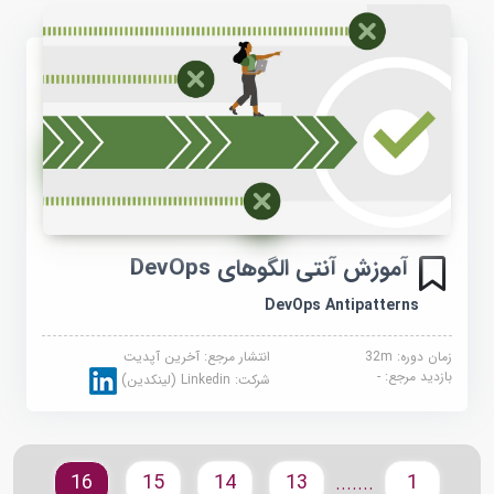
آموزش آنتی الگوهای DevOps
DevOps Antipatterns
زمان دوره: 32m
انتشار مرجع:
آخرین آپدیت
بازدید مرجع:
-
شرکت:
Linkedin (لینکدین)
16
15
14
13
1
.......