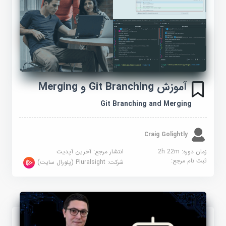
آموزش Git Branching و Merging
Git Branching and Merging
Craig Golightly
زمان دوره: 2h 22m
انتشار مرجع:
آخرین آپدیت
ثبت نام مرجع:
شرکت:
Pluralsight (پلورال سایت)