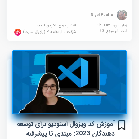
Nigel Poulton
زمان دوره: 1h 38m
انتشار مرجع:
آخرین آپدیت
ثبت نام مرجع:
30
شرکت:
Pluralsight (پلورال سایت)
آموزش کد ویژوال استودیو برای توسعه
دهندگان 2023: مبتدی تا پیشرفته