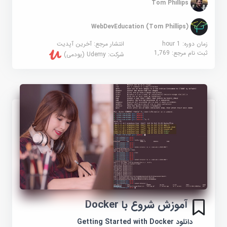
Tom Phillips
WebDevEducation (Tom Phillips)
زمان دوره: 1 hour
انتشار مرجع:
آخرین آپدیت
ثبت نام مرجع:
1,769
شرکت:
Udemy (یودمی)
آموزش شروع با Docker
دانلود Getting Started with Docker