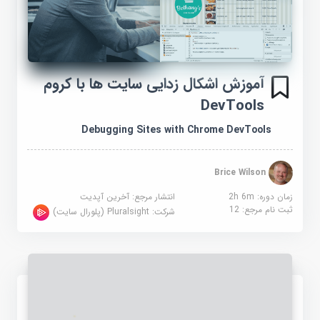
آموزش اشکال زدایی سایت ها با کروم
DevTools
Debugging Sites with Chrome DevTools
Brice Wilson
زمان دوره: 2h 6m
انتشار مرجع:
آخرین آپدیت
ثبت نام مرجع:
12
شرکت:
Pluralsight (پلورال سایت)