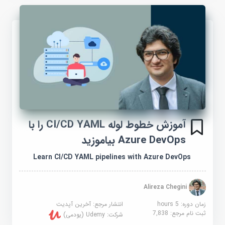
آموزش خطوط لوله CI/CD YAML را با
Azure DevOps بیاموزید
Learn CI/CD YAML pipelines with Azure DevOps
Alireza Chegini
زمان دوره: 5 hours
انتشار مرجع:
آخرین آپدیت
ثبت نام مرجع:
7,838
شرکت:
Udemy (یودمی)