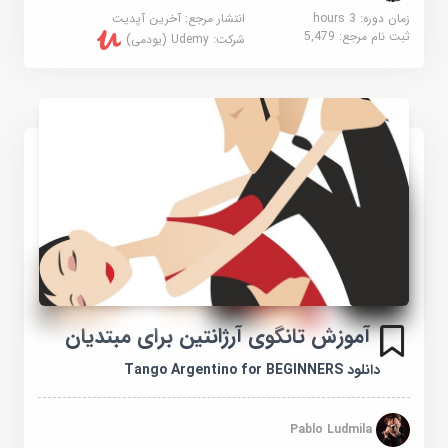
زمان دوره: 3 hours
انتشار مرجع:
آخرین آپدیت
ثبت نام مرجع:
5,479
شرکت:
Udemy (یودمی)
آموزش تانگوی آرژانتین برای مبتدیان
دانلود Tango Argentino for BEGINNERS
Pablo Ludmila