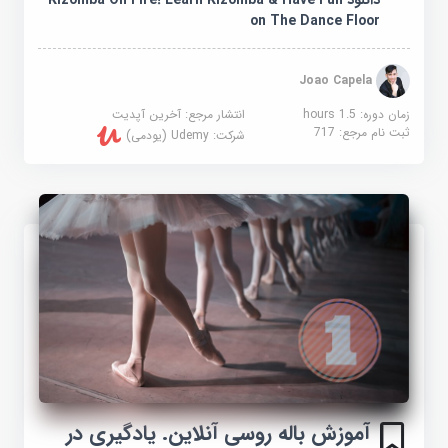
دانلود Kizomba On Fire! Learn Kizomba & Have Fun
on The Dance Floor
Joao Capela
زمان دوره: 1.5 hours
انتشار مرجع:
آخرین آپدیت
ثبت نام مرجع:
717
شرکت:
Udemy (یودمی)
آموزش باله روسی آنلاین. یادگیری در