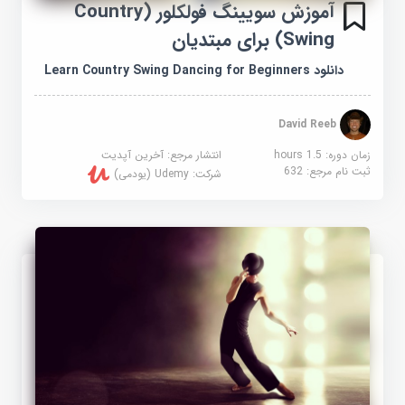
آموزش سویینگ فولکلور (Country
Swing) برای مبتدیان
دانلود Learn Country Swing Dancing for Beginners
David Reeb
زمان دوره: 1.5 hours
انتشار مرجع:
آخرین آپدیت
ثبت نام مرجع:
632
شرکت:
Udemy (یودمی)