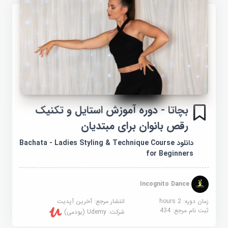
بچاتا - دوره آموزش استایل و تکنیک
رقص بانوان برای مبتدیان
دانلود Bachata - Ladies Styling & Technique Course
for Beginners
Incognito Dance
زمان دوره: 2 hours
انتشار مرجع:
آخرین آپدیت
ثبت نام مرجع:
434
شرکت:
Udemy (یودمی)