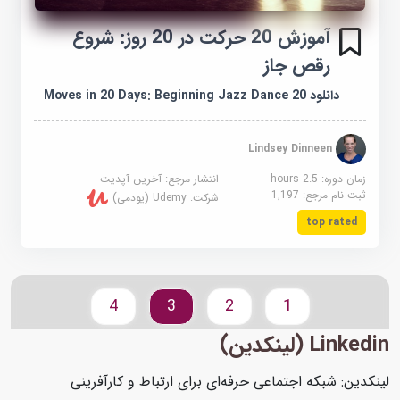
آموزش 20 حرکت در 20 روز: شروع
رقص جاز
دانلود 20 Moves in 20 Days: Beginning Jazz Dance
Lindsey Dinneen
زمان دوره: 2.5 hours
انتشار مرجع:
آخرین آپدیت
ثبت نام مرجع:
1,197
شرکت:
Udemy (یودمی)
top rated
4
3
2
1
Linkedin (لینکدین)
لینکدین: شبکه اجتماعی حرفه‌ای برای ارتباط و کارآفرینی