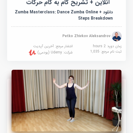
آنلاین + تشریح گام به گام حرکات
دانلود Zumba Masterclass: Dance Zumba Online +
Steps Breakdown
Petko Zhivkov Aleksandrov
زمان دوره: 2 hours
انتشار مرجع:
آخرین آپدیت
ثبت نام مرجع:
1,035
شرکت:
Udemy (یودمی)