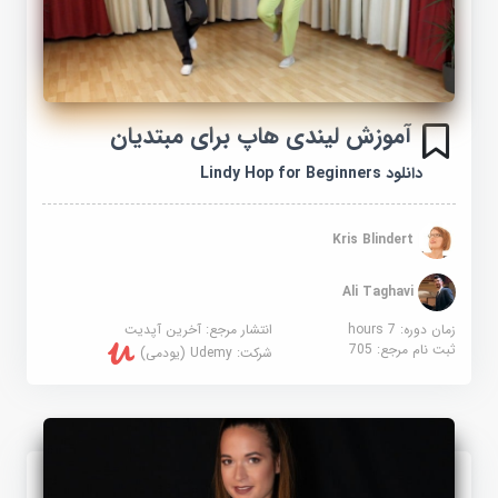
آموزش لیندی هاپ برای مبتدیان
دانلود Lindy Hop for Beginners
Kris Blindert
Ali Taghavi
زمان دوره: 7 hours
انتشار مرجع:
آخرین آپدیت
ثبت نام مرجع:
705
شرکت:
Udemy (یودمی)