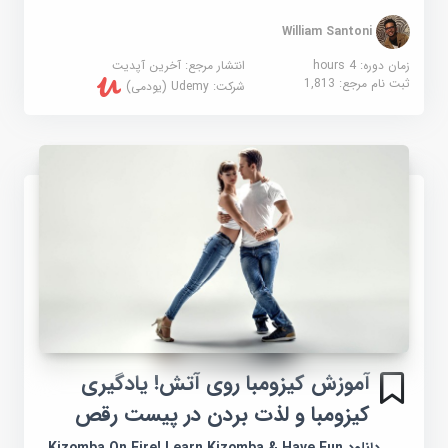
William Santoni
زمان دوره: 4 hours
انتشار مرجع:
آخرین آپدیت
ثبت نام مرجع:
1,813
شرکت:
Udemy (یودمی)
آموزش کیزومبا روی آتش! یادگیری
کیزومبا و لذت بردن در پیست رقص