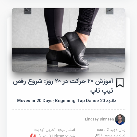
آموزش ۲٠ حرکت در ۲٠ روز: شروع رقص
تیپ تاپ
دانلود 20 Moves in 20 Days: Beginning Tap Dance
Lindsey Dinneen
زمان دوره: 2 hours
انتشار مرجع:
آخرین آپدیت
ثبت نام مرجع:
1,057
شرکت:
Udemy (یودمی)