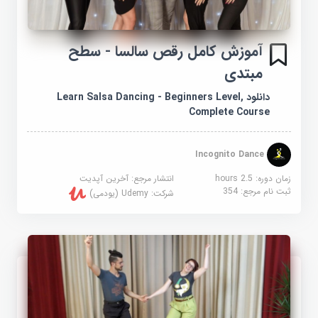
آموزش کامل رقص سالسا - سطح
مبتدی
دانلود Learn Salsa Dancing - Beginners Level,
Complete Course
Incognito Dance
زمان دوره: 2.5 hours
انتشار مرجع:
آخرین آپدیت
ثبت نام مرجع:
354
شرکت:
Udemy (یودمی)