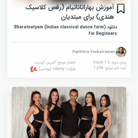
آموزش بهاراتاناتیام (رقص کلاسیک
هندی) برای مبتدیان
دانلود Bharatnatyam (Indian classical dance form)
for Beginners
Pavithrra Venkatraman
زمان دوره: 1.5 hours
انتشار مرجع:
آخرین آپدیت
ثبت نام مرجع:
1,298
شرکت:
Udemy (یودمی)