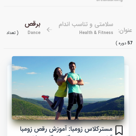
برقص
سلامتی و تناسب اندام
عنوان:
Health & Fitness
Dance
( تعداد
57
دوره )
مسترکلاس زومبا: آموزش رقص زومبا