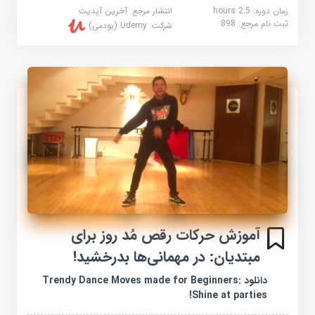
زمان دوره: 2.5 hours
انتشار مرجع:
آخرین آپدیت
ثبت نام مرجع:
898
شرکت:
Udemy (یودمی)
آموزش حرکات رقص مُد روز برای
مبتدیان: در مهمانی‌ها بدرخشید!
دانلود Trendy Dance Moves made for Beginners:
Shine at parties!