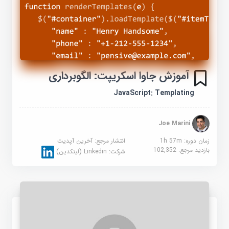
آموزش جاوا اسکریپت: الگوبرداری
JavaScript: Templating
Joe Marini
زمان دوره: 1h 57m
انتشار مرجع:
آخرین آپدیت
بازدید مرجع:
102,352
شرکت:
Linkedin (لینکدین)