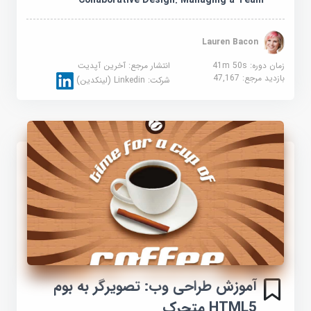
Collaborative Design: Managing a Team
Lauren Bacon
زمان دوره: 41m 50s
انتشار مرجع:
آخرین آپدیت
بازدید مرجع:
47,167
شرکت:
Linkedin (لینکدین)
آموزش طراحی وب: تصویرگر به بوم
HTML5 متحرک