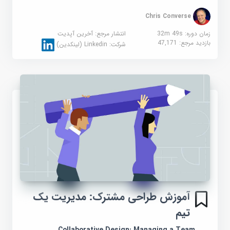
Chris Converse
زمان دوره: 32m 49s
انتشار مرجع:
آخرین آپدیت
بازدید مرجع:
47,171
شرکت:
Linkedin (لینکدین)
آموزش طراحی مشترک: مدیریت یک
تیم