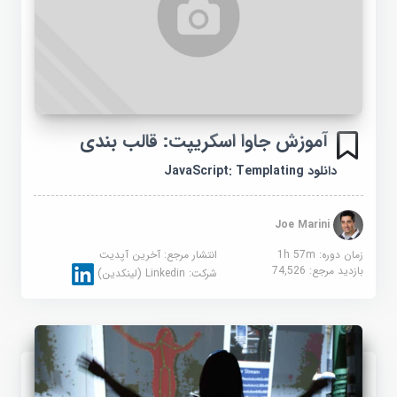
آموزش جاوا اسکریپت: قالب بندی
دانلود JavaScript: Templating
Joe Marini
زمان دوره: 1h 57m
انتشار مرجع:
آخرین آپدیت
بازدید مرجع:
74,526
شرکت:
Linkedin (لینکدین)