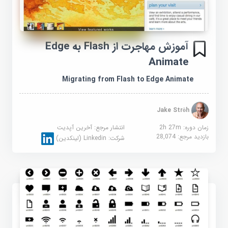
آموزش مهاجرت از Flash به Edge
Animate
Migrating from Flash to Edge Animate
Jake Ströh
زمان دوره: 2h 27m
انتشار مرجع:
آخرین آپدیت
بازدید مرجع:
28,074
شرکت:
Linkedin (لینکدین)