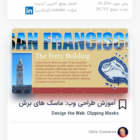
زمان دوره: 1h 37m
انتشار مرجع:
آخرین آپدیت
بازدید مرجع:
39,713
شرکت:
Linkedin (لینکدین)
آموزش طراحی وب: ماسک های برش
Design the Web: Clipping Masks
Chris Converse