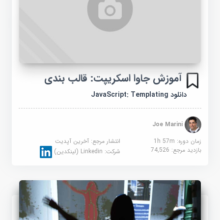
آموزش جاوا اسکریپت: قالب بندی
دانلود JavaScript: Templating
Joe Marini
زمان دوره: 1h 57m
انتشار مرجع:
آخرین آپدیت
بازدید مرجع:
74,526
شرکت:
Linkedin (لینکدین)