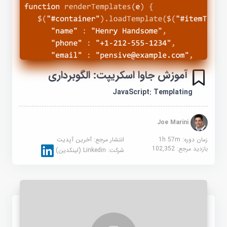
آموزش جاوا اسکریپت: الگوبرداری
JavaScript: Templating
Joe Marini
زمان دوره: 1h 57m
انتشار مرجع:
آخرین آپدیت
بازدید مرجع:
102,352
شرکت:
Linkedin (لینکدین)