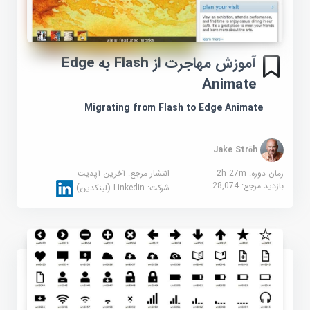
آموزش مهاجرت از Flash به Edge
Animate
Migrating from Flash to Edge Animate
Jake Ströh
زمان دوره: 2h 27m
انتشار مرجع:
آخرین آپدیت
بازدید مرجع:
28,074
شرکت:
Linkedin (لینکدین)