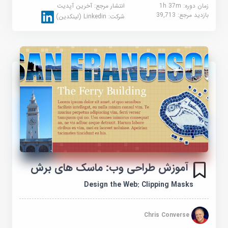
زمان دوره: 1h 37m
انتشار مرجع:
آخرین آپدیت
بازدید مرجع:
39,713
شرکت:
Linkedin (لینکدین)
آموزش طراحی وب: ماسک های برش
Design the Web: Clipping Masks
Chris Converse