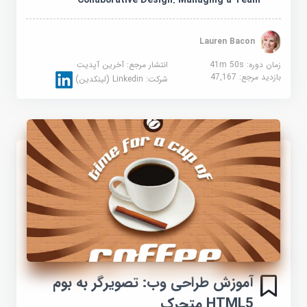
Collaborative Design: Managing a Team
Lauren Bacon
زمان دوره: 41m 50s
انتشار مرجع:
آخرین آپدیت
بازدید مرجع:
47,167
شرکت:
Linkedin (لینکدین)
آموزش طراحی وب: تصویرگر به بوم
HTML5 متحرک