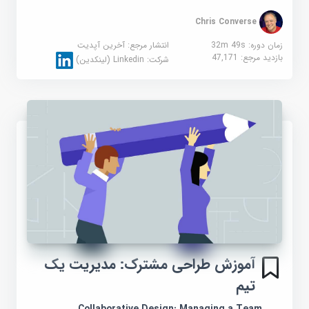
Chris Converse
زمان دوره: 32m 49s
انتشار مرجع:
آخرین آپدیت
بازدید مرجع:
47,171
شرکت:
Linkedin (لینکدین)
آموزش طراحی مشترک: مدیریت یک
تیم