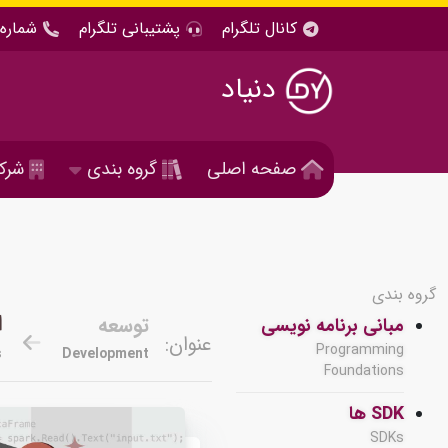
کانال تلگرام
پشتیبانی تلگرام
شماره 
دنیاد
صفحه اصلی
گروه بندی
شرک
گروه بندی
ا
توسعه
مبانی برنامه نویسی
عنوان:
Programming
s
Development
Foundations
SDK ها
SDKs