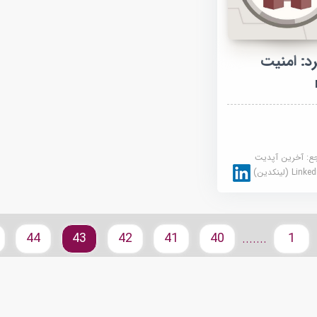
: امنیت
جع:
آخرین آپدیت
Link (لینکدین)
44
43
42
41
40
1
.......