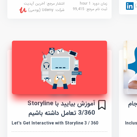
زمان دوره: 1 hour
انتشار مرجع:
آخرین آپدیت
ثبت نام مرجع:
99,415
شرکت:
Udemy (یودمی)
آموزش بیایید با Storyline
Inclusi: انجام
3/360 تعامل داشته باشیم
Let's Get Interactive with Storyline 3 / 360
Inclu