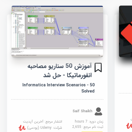
آموزش 50 سناریو مصاحبه
انفورماتیکا - حل شد
50 Informatica Interview Scenarios -
Solved
Saif Shaikh
زمان دوره: 7 hours
انتشار مرجع:
آخرین آپدیت
ثبت نام مرجع:
2,655
شرکت:
Udemy (یودمی)