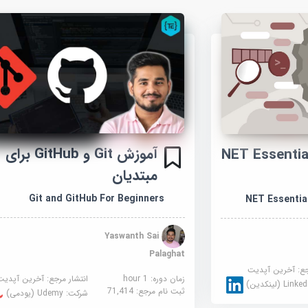
آموزش Git و GitHub برای
NET Essentials: 
مبتدیان
Git and GitHub For Beginners
Yaswanth Sai
Palaghat
جع:
آخرین آپدیت
زمان دوره: 1 hour
انتشار مرجع:
آخرین آپدیت
Link (لینکدین)
ثبت نام مرجع:
71,414
شرکت:
Udemy (یودمی)