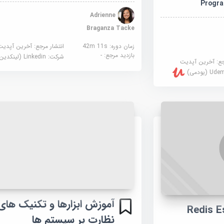
Progr
Adrienne
Braganza Tacke
زمان دوره: 42m 11s
انتشار مرجع:
آخرین آپدیت
بازدید مرجع:
-
شرکت:
Linkedin (لینکدین)
جع:
آخرین آپدیت
U (یودمی)
آموزش ابزارها و تکنیک های
نظارت بر سیستم ها