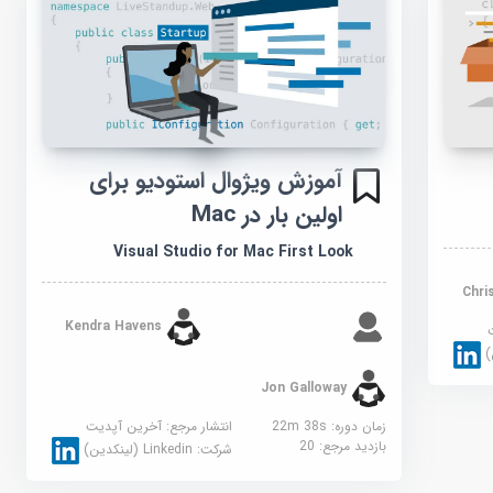
آموزش ویژوال استودیو برای
اولین بار در Mac
Visual Studio for Mac First Look
Kendra Havens
Jon Galloway
زمان دوره: 22m 38s
انتشار مرجع:
آخرین آپدیت
بازدید مرجع:
20
شرکت:
Linkedin (لینکدین)