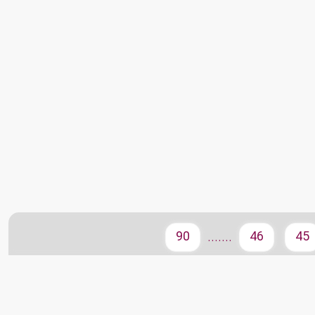
90
46
45
.......