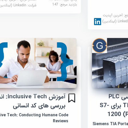
بازدید مرجع:
147
شرکت:
Linkedin (لینکدین)
جع:
آخرین آپدیت
Link (لینکدین)
آموزش برنامه‌نویسی PLC
آموزش ve Tech
زیمنس TIA Portal برای S7-
بررسی های کد انسانی
1200 (
sive Tech: Conducting Humane Code
Reviews
Siemens TIA Portal f