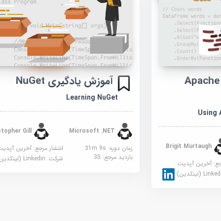
آموزش استفاده از Apache
آموزش یادگیری NuGet
Learning NuGet
Using 
Christopher Gill
Microsoft .NET
Brigit Murtaugh
زمان دوره: 31m 9s
انتشار مرجع:
آخرین آپدیت
بازدید مرجع:
35
شرکت:
Linkedin (لینکدین)
جع:
آخرین آپدیت
Link (لینکدین)