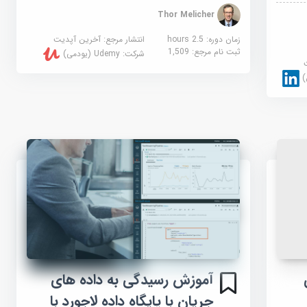
Thor Melicher
زمان دوره: 2.5 hours
انتشار مرجع:
آخرین آپدیت
ثبت نام مرجع:
1,509
شرکت:
Udemy (یودمی)
آموزش رسیدگی به داده های
جریان با پایگاه داده لاجورد با