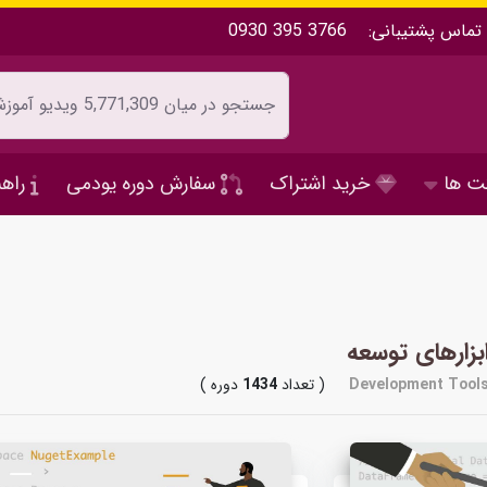
تماس پشتیبانی:
0930 395 3766
ت ها
خرید اشتراک
سفارش دوره یودمی
راهن
بزارهای توسعه
Development Tool
( تعداد
1434
دوره )