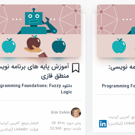
آموزش پایه های برنامه نوی
مه نویسی:
منطق فازی
دانلود gramming Foundations: Fuzzy
Programming Fo
Logic
Erin Colvin
جع:
آخرین آپدیت
زمان دوره: 0h 41m
انتشار مرجع:
آخرین آپدیت
Link (لینکدین)
بازدید مرجع:
52,968
شرکت:
Linkedin (لینکدین)