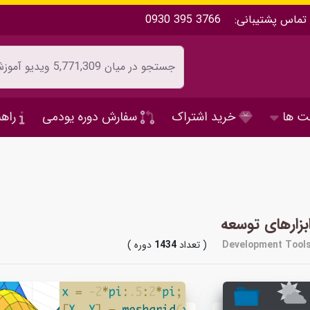
تماس پشتیبانی:
0930 395 3766
ت ها
خرید اشتراک
سفارش دوره یودمی
راهن
بزارهای توسعه
Development Tool
( تعداد
1434
دوره )