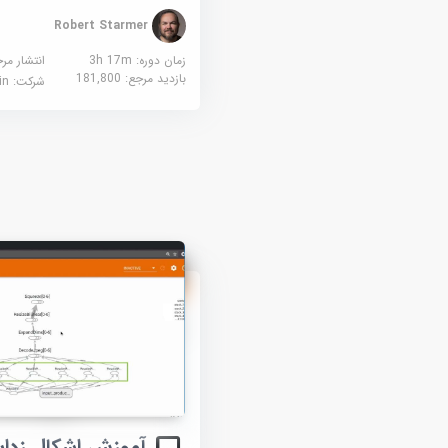
Robert Starmer
زمان دوره: 3h 17m
انتشار مر
بازدید مرجع:
181,800
شرکت:
edin
آموزش اشکال زدای