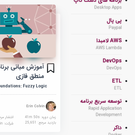
برنامه های دسک تاپ
Desktop Apps
پی پال
Paypal
AWS لامبدا
AWS Lambda
DevOps
آموزش مبانی برنا
DevOps
منطق فازی
ETL
undations: Fuzzy Logic
ETL
توسعه سریع برنامه
Erin Colvin
Rapid Application
Development
زمان دوره: 41m 50s
انتشار مر
بازدید مرجع:
25,651
شرکت:
edin
داکر