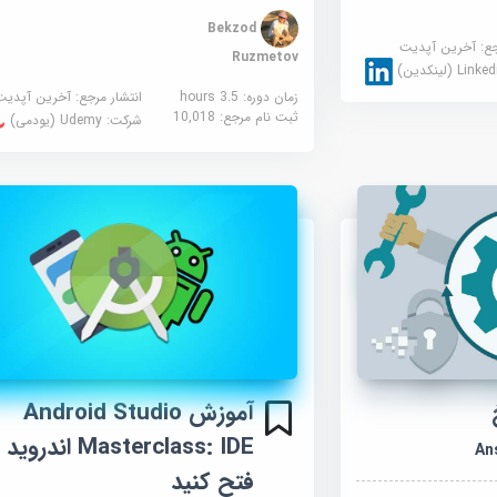
Bekzod
جع:
آخرین آپدیت
Ruzmetov
Link (لینکدین)
زمان دوره: 3.5 hours
انتشار مرجع:
آخرین آپدیت
ثبت نام مرجع:
10,018
شرکت:
Udemy (یودمی)
آموزش Android Studio
Masterclass: IDE اندروید
An
فتح کنید