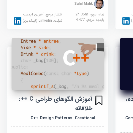
Sahil Malik
زمان دوره: 2h 35m
انتشار مرجع:
آخرین آپدیت
بازدید مرجع:
4,477
شرکت:
Linkedin (لینکدین)
ه،
آموزش الگوهای طراحی C ++:
خلاقانه
Com
C++ Design Patterns: Creational