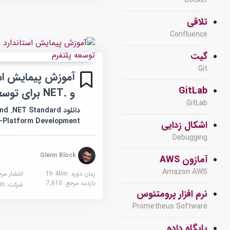
Docker
تلاقی
Confluence
گیت
Git
GitLab
و .NET برای توسعه پلتفرم
GitLab
دانلود .NET Standard
s-Platform Development
اشکال زدایی
Debugging
Glenn Block
آمازون AWS
Amazon AWS
زمان دوره: 1h 40m
انتشار مر
بازدید مرجع:
7,610
شرکت:
edin
نرم افزار پرومتئوس
Prometheus Software
پایگاه داده