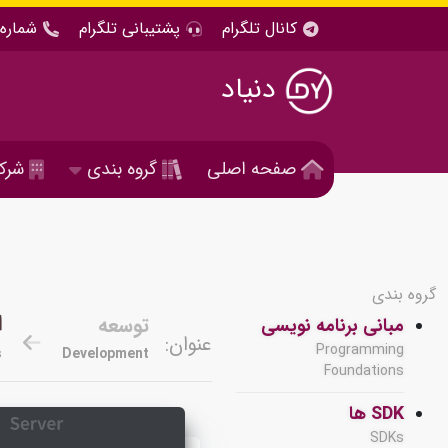
کانال تلگرام
پشتیبانی تلگرام
شماره 
دنیاد
صفحه اصلی
گروه بندی
شرک
گروه بندی
ا
توسعه
مبانی برنامه نویسی
عنوان:
Programming
s
Development
Foundations
SDK ها
SDKs