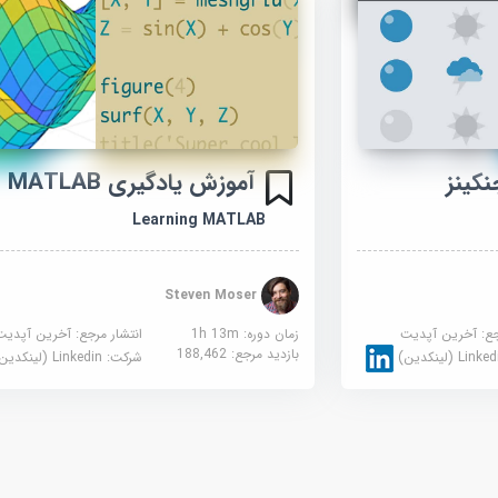
کینز
آموزش یادگیری MATLAB
Learning MATLAB
Steven Moser
جع:
آخرین آپدیت
زمان دوره: 1h 13m
انتشار مرجع:
آخرین آپدیت
بازدید مرجع:
188,462
Link (لینکدین)
شرکت:
Linkedin (لینکدین)