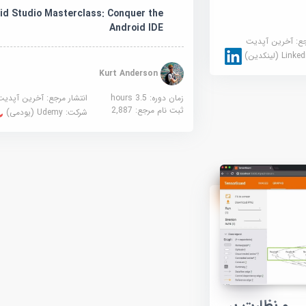
id Studio Masterclass: Conquer the
Android IDE
جع:
آخرین آپدیت
Link (لینکدین)
Kurt Anderson
زمان دوره: 3.5 hours
انتشار مرجع:
آخرین آپدیت
ثبت نام مرجع:
2,887
شرکت:
Udemy (یودمی)
ی و نظارت بر