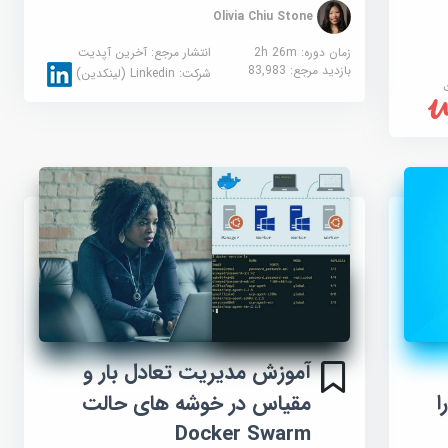
Olivia Chiu Stone
زمان دوره: 2h 26m
انتشار مرجع:
آخرین آپدیت
بازدید مرجع:
83,983
شرکت:
Linkedin (لینکدین)
آموزش مدیریت تعادل بار و
 را
مقیاس در خوشه های حالت
Docker Swarm