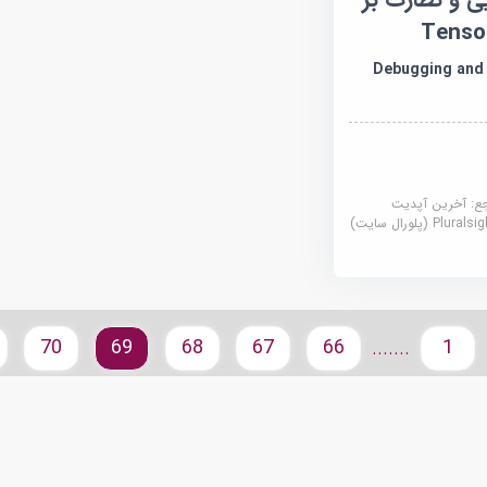
Debugging and 
جع:
آخرین آپدیت
Plural (پلورال سایت)
70
69
68
67
66
1
.......