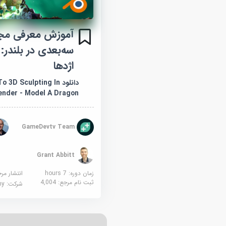
آموزش معرفی مج
سه‌بعدی در بلندر:
اژدها
دانلود 3D Sculpting In
ender - Model A Dragon
GameDevtv Team
Grant Abbitt
زمان دوره: 7 hours
انتشار مر
ثبت نام مرجع:
4,004
شرکت:
demy