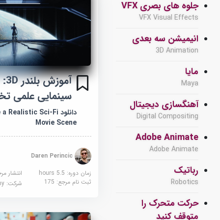
جلوه های بصری VFX
VFX Visual Effects
انیمیشن سه بعدی
3D Animation
مایا
آمو
Maya
سینمایی علمی تخیل
آهنگسازی دیجیتال
دانلود ealistic Sci-Fi
Digital Compositing
Movie Scene
Adobe Animate
Adobe Animate
Daren Perincic
رباتیک
زمان دوره: 5.5 hours
انتشار مر
Robotics
ثبت نام مرجع:
175
شرکت:
demy
حرکت متحرک را
متوقف کنید