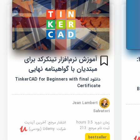
آموزش بوت‌کمپ بلندر ۲۰۲۵:
آموزش نرم‌افزار تینکرکد برای
مبتدیان با گواهینامه نهایی
دانلود TinkerCAD for Beginners with final
Certificate
,
Jean Lambert
Salvatori
زمان دوره: 3.5 hours
انتشار مرجع:
آخرین آپدیت
ثبت نام مرجع:
213
شرکت:
Udemy (یودمی)
bestseller