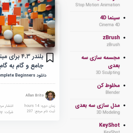
Stop Motion Animation
سینما 4D
Cinema 4D
zBrush
zBrush
بلندر ۴.۳ بر
مجسمه سازی سه
جامع و گام به گام
بعدی
3D Sculpting
دانلود Blender 4.3 for Complete Beginners
مخلوط کن
Blender
Allan Brito
مدل سازی سه بعدی
زمان دوره: 14 hours
انتشار مر
ثبت نام مرجع:
207
3D Modeling
شرکت:
demy
KeyShot
KeyShot