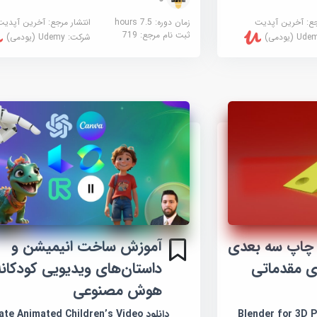
جع:
آخرین آپدیت
زمان دوره: 7.5 hours
انتشار مرجع:
آخرین آپدیت
ثبت نام مرجع:
719
U (یودمی)
شرکت:
Udemy (یودمی)
 چاپ سه بعدی
آموزش ساخت انیمیشن و
ی مقدماتی
داستان‌های ویدیویی کودکانه 
هوش مصنوعی
Blender for 3D Prin
دانلود te Animated Children’s Video