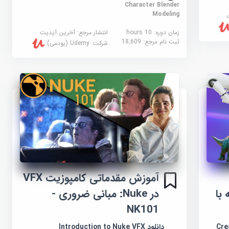
Character Blender
Modeling
زمان دوره: 10 hours
انتشار مرجع:
آخرین آپدیت
ثبت نام مرجع:
18,609
شرکت:
Udemy (یودمی)
آموزش مقدماتی کامپوزیت VFX
با
در Nuke: مبانی ضروری -
NK101
Crea
دانلود Introduction to Nuke VFX