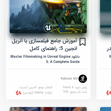
آموزش جامع فیلمسازی با آنریل
ر
انجین 5: راهنمای کامل
,
دانلود Master Filmmaking in Unreal Engine
5: A Complete Guide
Rahmat Md
زمان دوره: 6 hours
انتشار مرجع:
آخرین آپدیت
ثبت نام مرجع:
535
شرکت:
Udemy (یودمی)