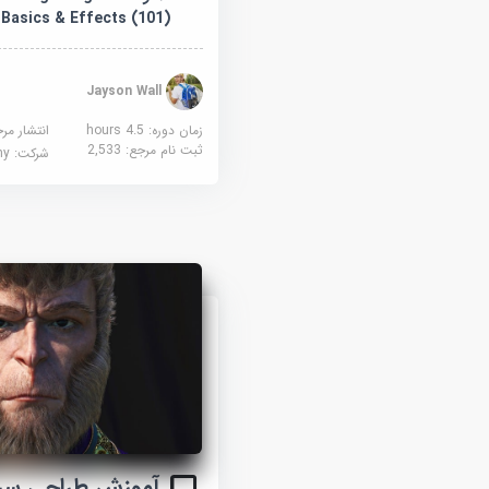
Basics & Effects (101)
Jayson Wall
زمان دوره: 4.5 hours
انتشار مر
ثبت نام مرجع:
2,533
شرکت:
demy
آموزش طراحی سر