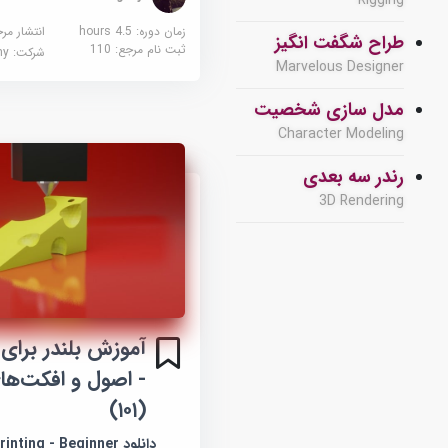
Rigging
زمان دوره: 4.5 hours
انتشار مر
طراح شگفت انگیز
ثبت نام مرجع:
110
شرکت:
demy
Marvelous Designer
مدل سازی شخصیت
Character Modeling
رندر سه بعدی
3D Rendering
آموزش بلندر برای
- اصول و افکت‌ها
(۱۰۱)
دانلود ting - Beginner