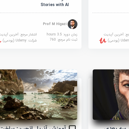
Stories with AI
Prof M Higazi
جع:
آخرین آپدیت
زمان دوره: 3.5 hours
انتشار مرجع:
آخرین آپدیت
ثبت نام مرجع:
760
U (یودمی)
شرکت:
Udemy (یودمی)
 سه بعدی
آموزش آنریل انجین: ساخت