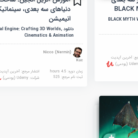
BLACK
دنیاهای سه بعدی، سینماتی
انیمیشن
BLACK MYTH WUK
دانلود al Engine: Crafting 3D Worlds
Cinematics & Animation
Nicco (Nermin)
جع:
آخرین آپدیت
Kuc
U (یودمی)
زمان دوره: 4.5 hours
انتشار مرجع:
آخرین آپدیت
ثبت نام مرجع:
525
شرکت:
Udemy (یودمی)