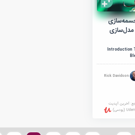
سمه‌سازی
 مدل‌سازی
Introduction To 
Bl
Rick Davidson
جع:
آخرین آپدیت
U (یودمی)