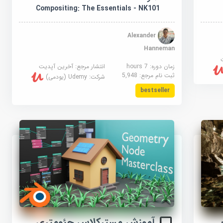
Compositing: The Essentials - NK101
Alexander
Hanneman
زمان دوره: 7 hours
انتشار مرجع:
آخرین آپدیت
ثبت نام مرجع:
5,948
شرکت:
Udemy (یودمی)
bestseller
آموزش مسترکلاس جئومتری