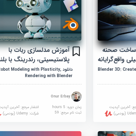
زش بلندر 3D: ساخت صحنه
آموزش مدلسازی ربات با
ی واقع‌گرایانه
پلاستیسیتی، رندرینگ با بلند
Blender 3D: Create a R
دانلود Robot Modeling with Plasticity
Rendering with Blender
Onur Erbay
جع:
آخرین آپدیت
زمان دوره: 5 hours
انتشار مرجع:
آخرین آپدیت
ثبت نام مرجع:
59
U (یودمی)
شرکت:
Udemy (یودمی)