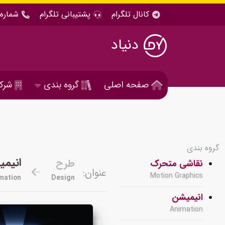
کانال تلگرام
پشتیبانی تلگرام
شماره 
دنیاد
صفحه اصلی
گروه بندی
شرک
گروه بندی
انیم
طرح
نقاشی متحرک
عنوان:
Motion Graphics
mation
Design
انیمیشن
Animation