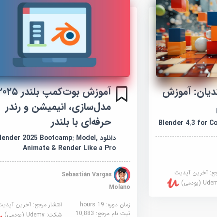
ای مبتدیان: آموزش
مدل‌سازی، انیمیشن و رندر
حرفه‌ای با بلندر
دانلود Blender 2025 Bootcamp: Model
Animate & Render Like a Pro
جع:
آخرین آپدیت
Sebastián Vargas
U (یودمی)
Molano
زمان دوره: 19 hours
انتشار مرجع:
آخرین آپدیت
ثبت نام مرجع:
10,883
شرکت:
Udemy (یودمی)