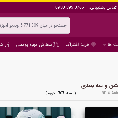
تماس پشتیبانی:
0930 395 3766
ت ها
خرید اشتراک
سفارش دوره یودمی
راهن
یشن و سه بعدی
3D & Ani
( تعداد
1707
دوره )