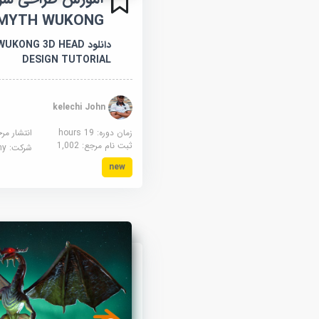
 MYTH WUKONG
دانلود ONG 3D HEAD
DESIGN TUTORIAL
kelechi John
زمان دوره: 19 hours
انتشار مر
ثبت نام مرجع:
1,002
شرکت:
demy
new