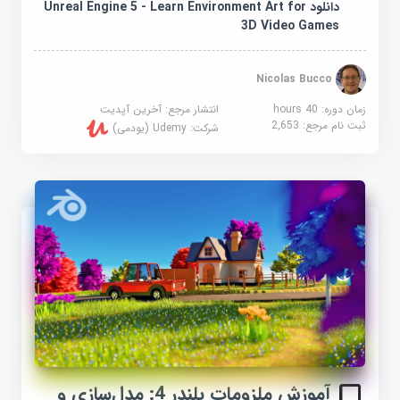
دانلود Unreal Engine 5 - Learn Environment Art for
3D Video Games
Nicolas Bucco
زمان دوره: 40 hours
انتشار مرجع:
آخرین آپدیت
ثبت نام مرجع:
2,653
شرکت:
Udemy (یودمی)
آموزش ملزومات بلندر 4: مدل‌سازی و