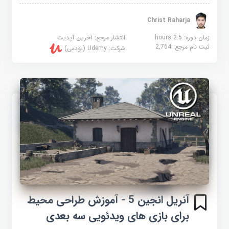
Christ Raharja
زمان دوره: 2.5 hours
انتشار مرجع:
آخرین آپدیت
ثبت نام مرجع:
2,764
شرکت:
Udemy (یودمی)
آنریل انجین 5 - آموزش طراحی محیط
برای بازی های ویدئویی سه بعدی