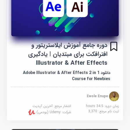
دوره جامع آموزش ایلاستریتور و
افترافکت برای مبتدیان | یادگیری
Illustrator & After Effects
دانلود Adobe Illustrator & After Effects 2 in 1
Course for Newbies
Ewole Enupe
زمان دوره: 34.5 hours
انتشار مرجع:
آخرین آپدیت
ثبت نام مرجع:
3,370
شرکت:
Udemy (یودمی)