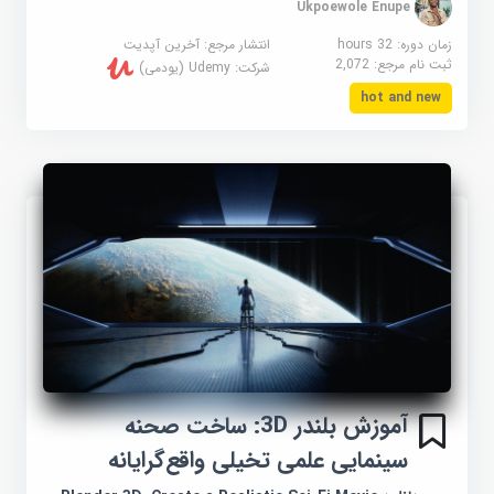
Ukpoewole Enupe
زمان دوره: 32 hours
انتشار مرجع:
آخرین آپدیت
ثبت نام مرجع:
2,072
شرکت:
Udemy (یودمی)
hot and new
آموزش بلندر 3D: ساخت صحنه
سینمایی علمی تخیلی واقع‌گرایانه