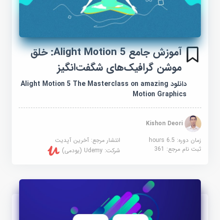
آموزش جامع Alight Motion 5: خلق
موشن گرافیک‌های شگفت‌انگیز
دانلود Alight Motion 5 The Masterclass on amazing
Motion Graphics
Kishon Deori
زمان دوره: 6.5 hours
انتشار مرجع:
آخرین آپدیت
ثبت نام مرجع:
361
شرکت:
Udemy (یودمی)