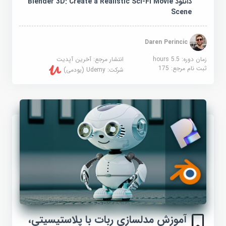
دانلود Blender 3D: Create a Realistic Sci-Fi Movie
Scene
Daren Perincic
زمان دوره: 5.5 hours
انتشار مرجع:
آخرین آپدیت
ثبت نام مرجع:
175
شرکت:
Udemy (یودمی)
آموزش مدلسازی ربات با پلاستیسیتی،