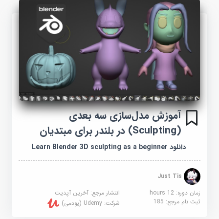
آموزش مدل‌سازی سه بعدی
(Sculpting) در بلندر برای مبتدیان
دانلود Learn Blender 3D sculpting as a beginner
Just Tis
زمان دوره: 12 hours
انتشار مرجع:
آخرین آپدیت
ثبت نام مرجع:
185
شرکت:
Udemy (یودمی)