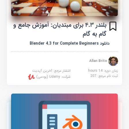
بلندر ۴.۳ برای مبتدیان: آموزش جامع و
گام به گام
دانلود Blender 4.3 for Complete Beginners
Allan Brito
زمان دوره: 14 hours
انتشار مرجع:
آخرین آپدیت
ثبت نام مرجع:
207
شرکت:
Udemy (یودمی)