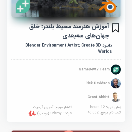
آموزش هنرمند محیط بلندر: خلق
جهان‌های سه‌بعدی
دانلود Blender Environment Artist: Create 3D
Worlds
GameDevtv Team
Rick Davidson
Grant Abbitt
زمان دوره: 12 hours
انتشار مرجع:
آخرین آپدیت
ثبت نام مرجع:
45,052
شرکت:
Udemy (یودمی)