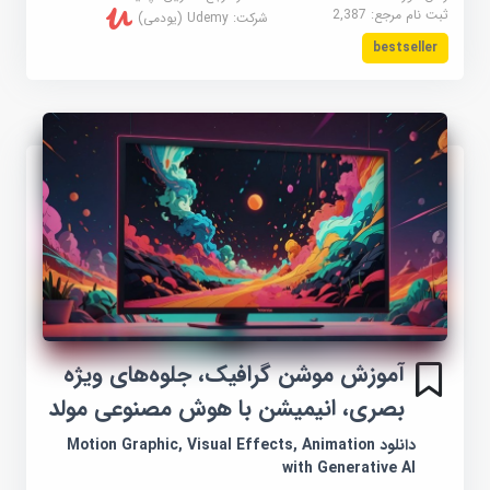
ثبت نام مرجع:
2,387
شرکت:
Udemy (یودمی)
bestseller
آموزش موشن گرافیک، جلوه‌های ویژه
بصری، انیمیشن با هوش مصنوعی مولد
دانلود Motion Graphic, Visual Effects, Animation
with Generative AI