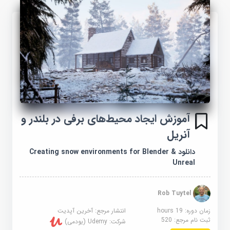
آموزش ایجاد محیط‌های برفی در بلندر و
آنریل
دانلود Creating snow environments for Blender &
Unreal
Rob Tuytel
زمان دوره: 19 hours
انتشار مرجع:
آخرین آپدیت
ثبت نام مرجع:
520
شرکت:
Udemy (یودمی)