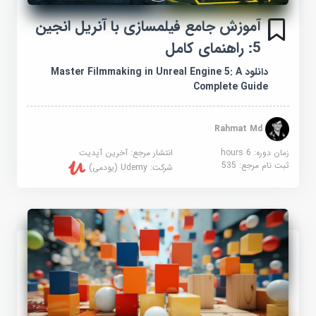
آموزش جامع فیلمسازی با آنریل انجین
5: راهنمای کامل
دانلود Master Filmmaking in Unreal Engine 5: A
Complete Guide
Rahmat Md
زمان دوره: 6 hours
انتشار مرجع:
آخرین آپدیت
ثبت نام مرجع:
535
شرکت:
Udemy (یودمی)