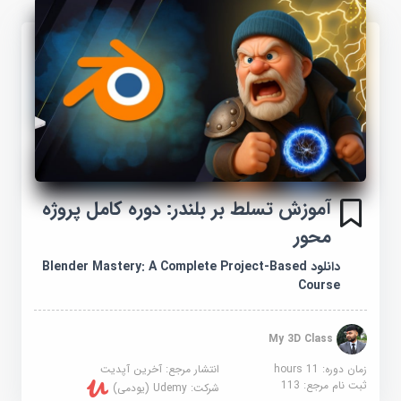
آموزش تسلط بر بلندر: دوره کامل پروژه
محور
دانلود Blender Mastery: A Complete Project-Based
Course
My 3D Class
زمان دوره: 11 hours
انتشار مرجع:
آخرین آپدیت
ثبت نام مرجع:
113
شرکت:
Udemy (یودمی)