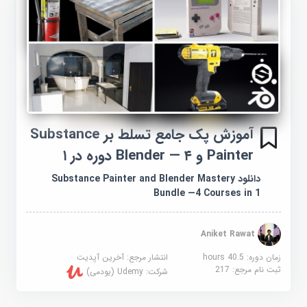
آموزش پک جامع تسلط بر Substance
Painter و Blender — ۴ دوره در ۱
دانلود Substance Painter and Blender Mastery
Bundle —4 Courses in 1
Aniket Rawat
زمان دوره: 40.5 hours
انتشار مرجع:
آخرین آپدیت
ثبت نام مرجع:
217
شرکت:
Udemy (یودمی)