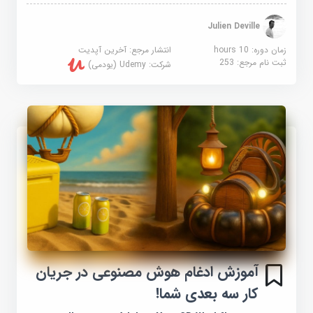
Julien Deville
زمان دوره: 10 hours
انتشار مرجع:
آخرین آپدیت
ثبت نام مرجع:
253
شرکت:
Udemy (یودمی)
آموزش ادغام هوش مصنوعی در جریان
کار سه بعدی شما!