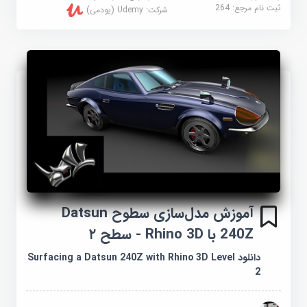
ثبت نام مرجع:
264
شرکت:
Udemy (یودمی)
آموزش مدل‌سازی سطوح Datsun
240Z با Rhino 3D - سطح ۲
دانلود Surfacing a Datsun 240Z with Rhino 3D Level
2