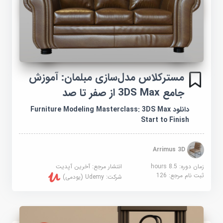
مسترکلاس مدل‌سازی مبلمان: آموزش
جامع 3DS Max از صفر تا صد
دانلود Furniture Modeling Masterclass: 3DS Max
Start to Finish
Arrimus 3D
زمان دوره: 8.5 hours
انتشار مرجع:
آخرین آپدیت
ثبت نام مرجع:
126
شرکت:
Udemy (یودمی)