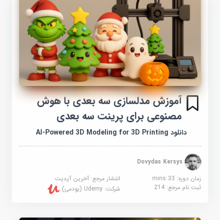
آموزش مدلسازی سه بعدی با هوش
مصنوعی برای پرینت سه بعدی
دانلود AI-Powered 3D Modeling for 3D Printing
Dovydas Kersys
زمان دوره: 33 mins
انتشار مرجع:
آخرین آپدیت
ثبت نام مرجع:
214
شرکت:
Udemy (یودمی)