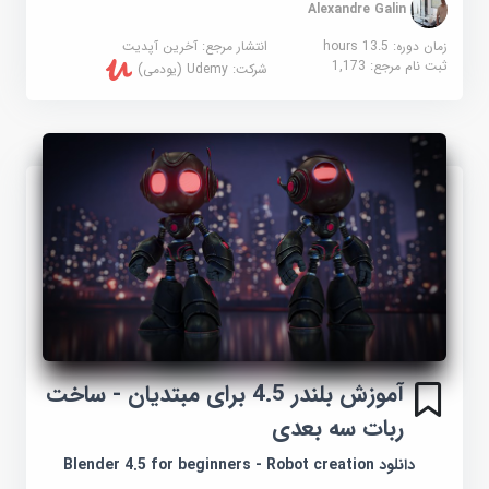
Alexandre Galin
زمان دوره: 13.5 hours
انتشار مرجع:
آخرین آپدیت
ثبت نام مرجع:
1,173
شرکت:
Udemy (یودمی)
آموزش بلندر 4.5 برای مبتدیان - ساخت
ربات سه بعدی
دانلود Blender 4.5 for beginners - Robot creation