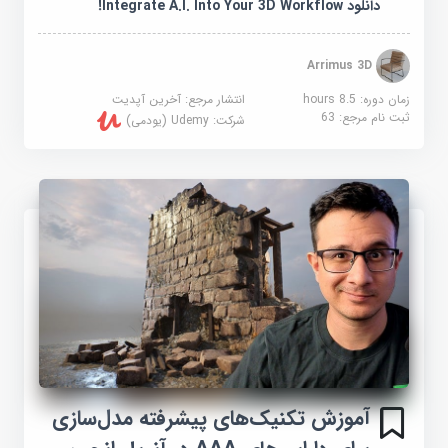
دانلود Integrate A.I. Into Your 3D Workflow!
Arrimus 3D
زمان دوره: 8.5 hours
انتشار مرجع:
آخرین آپدیت
ثبت نام مرجع:
63
شرکت:
Udemy (یودمی)
آموزش تکنیک‌های پیشرفته مدل‌سازی