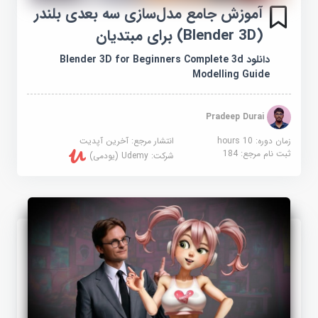
آموزش جامع مدل‌سازی سه بعدی بلندر
(Blender 3D) برای مبتدیان
دانلود Blender 3D for Beginners Complete 3d
Modelling Guide
Pradeep Durai
زمان دوره: 10 hours
انتشار مرجع:
آخرین آپدیت
ثبت نام مرجع:
184
شرکت:
Udemy (یودمی)