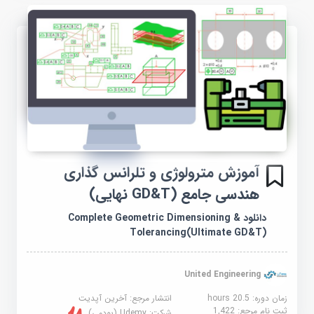
آموزش مترولوژی و تلرانس گذاری
هندسی جامع (GD&T نهایی)
دانلود Complete Geometric Dimensioning &
Tolerancing(Ultimate GD&T)
United Engineering
زمان دوره: 20.5 hours
انتشار مرجع:
آخرین آپدیت
ثبت نام مرجع:
1,422
شرکت:
Udemy (یودمی)