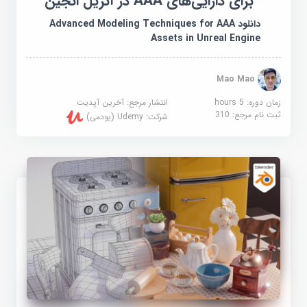
برای دارایی‌های AAA در آنریل انجین
دانلود Advanced Modeling Techniques for AAA
Assets in Unreal Engine
Mao Mao
زمان دوره: 5 hours
انتشار مرجع:
آخرین آپدیت
ثبت نام مرجع:
310
شرکت:
Udemy (یودمی)