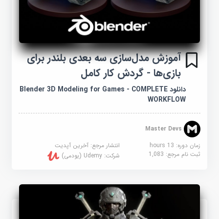
آموزش مدل‌سازی سه بعدی بلندر برای
بازی‌ها - گردش کار کامل
دانلود Blender 3D Modeling for Games - COMPLETE
WORKFLOW
Master Devs
زمان دوره: 13 hours
انتشار مرجع:
آخرین آپدیت
ثبت نام مرجع:
1,083
شرکت:
Udemy (یودمی)