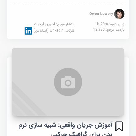
Owen Lowery
زمان دوره: 1h 28m
انتشار مرجع:
آخرین آپدیت
بازدید مرجع:
12,930
شرکت:
Linkedin (لینکدین)
آموزش جریان واقعی: شبیه سازی نرم
بدن برای گرافیک حرکتی