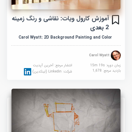
آموزش کارول ویات: نقاشی و رنگ زمینه
2 بعدی
Carol Wyatt: 2D Background Painting and Color
Carol Wyatt
زمان دوره: 15m 19s
انتشار مرجع:
آخرین آپدیت
بازدید مرجع:
1,678
شرکت:
Linkedin (لینکدین)