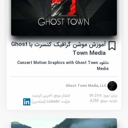
آموزش موشن گرافیک کنسرت با Ghost
Town Media
دانلود Concert Motion Graphics with Ghost Town
Media
Ghost Town Media, LLC
زمان دوره: 0h 21m
انتشار مرجع:
آخرین آپدیت
بازدید مرجع:
4,258
شرکت:
Linkedin (لینکدین)