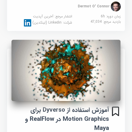
Dermot O' Connor
زمان دوره: 6h
انتشار مرجع:
آخرین آپدیت
بازدید مرجع:
47,034
شرکت:
Linkedin (لینکدین)
آموزش استفاده از Dyverso برای
Motion Graphics در RealFlow و
Maya