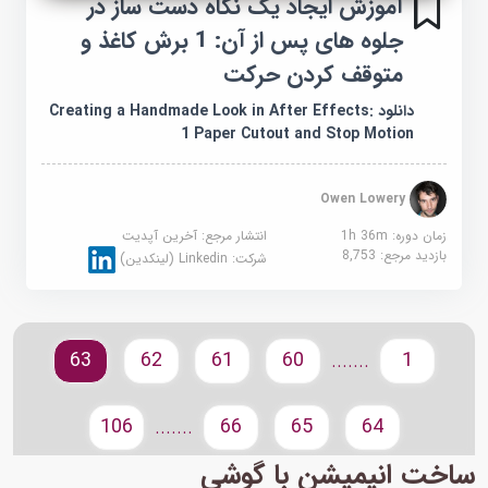
آموزش ایجاد یک نگاه دست ساز در
جلوه های پس از آن: 1 برش کاغذ و
متوقف کردن حرکت
دانلود Creating a Handmade Look in After Effects:
1 Paper Cutout and Stop Motion
Owen Lowery
زمان دوره: 1h 36m
انتشار مرجع:
آخرین آپدیت
بازدید مرجع:
8,753
شرکت:
Linkedin (لینکدین)
63
62
61
60
1
.......
106
66
65
64
.......
ساخت انیمیشن با گوشی