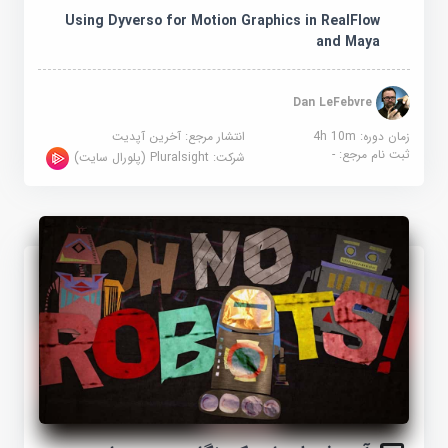
Using Dyverso for Motion Graphics in RealFlow
and Maya
Dan LeFebvre
زمان دوره: 4h 10m
انتشار مرجع:
آخرین آپدیت
ثبت نام مرجع:
-
شرکت:
Pluralsight (پلورال سایت)