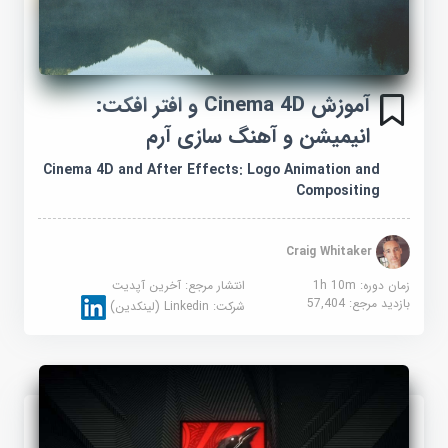
آموزش Cinema 4D و افتر افکت:
انیمیشن و آهنگ سازی آرم
Cinema 4D and After Effects: Logo Animation and
Compositing
Craig Whitaker
زمان دوره: 1h 10m
انتشار مرجع:
آخرین آپدیت
بازدید مرجع:
57,404
شرکت:
Linkedin (لینکدین)