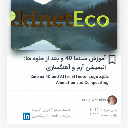
آموزش سینما 4D و بعد از جلوه ها:
انیمیشن آرم و آهنگسازی
دانلود Cinema 4D and After Effects: Logo
Animation and Compositing
Craig Whitaker
زمان دوره: 1h 10m
انتشار مرجع:
آخرین آپدیت
بازدید مرجع:
5,309
شرکت:
Linkedin (لینکدین)