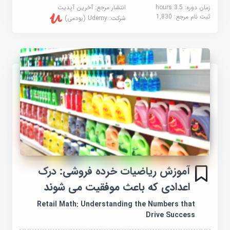
زمان دوره: 3.5 hours
انتشار مرجع:
آخرین آپدیت
ثبت نام مرجع:
1,830
شرکت:
Udemy (یودمی)
آموزش ریاضیات خرده فروشی: درک
اعدادی که باعث موفقیت می شوند
Retail Math: Understanding the Numbers that
Drive Success