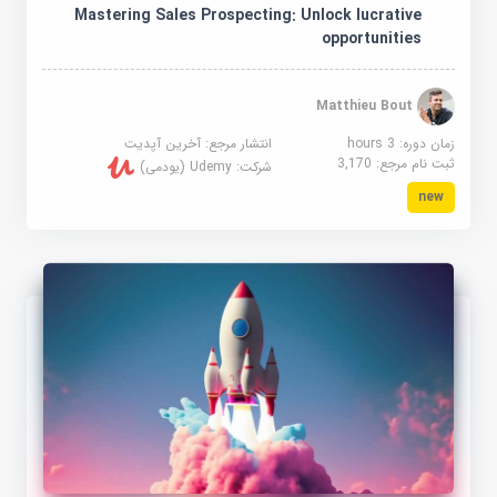
Mastering Sales Prospecting: Unlock lucrative
opportunities
Matthieu Bout
زمان دوره: 3 hours
انتشار مرجع:
آخرین آپدیت
ثبت نام مرجع:
3,170
شرکت:
Udemy (یودمی)
new