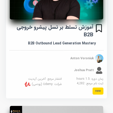
آموزش تسلط بر نسل پیشرو خروجی
B2B
B2B Outbound Lead Generation Mastery
Anton Voroniuk
Joshua Pratt
زمان دوره: 1.5 hours
انتشار مرجع:
آخرین آپدیت
ثبت نام مرجع:
4,282
شرکت:
Udemy (یودمی)
new