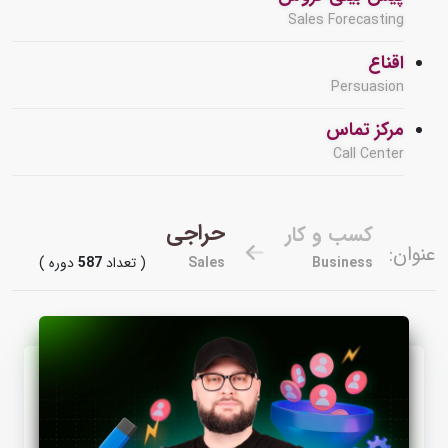
Sales Forecasting
اقناع
Persuasion
مرکز تماس
Call Center
حراجی
کسب و کار
عنوان:
Business
Sales
( تعداد
587
دوره )