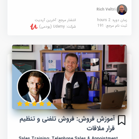
Rich Veltri
زمان دوره: 2 hours
انتشار مرجع:
آخرین آپدیت
ثبت نام مرجع:
191
شرکت:
Udemy (یودمی)
آموزش فروش: فروش تلفنی و تنظیم
قرار ملاقات
Sales Training: Telephone Sales & Appointment