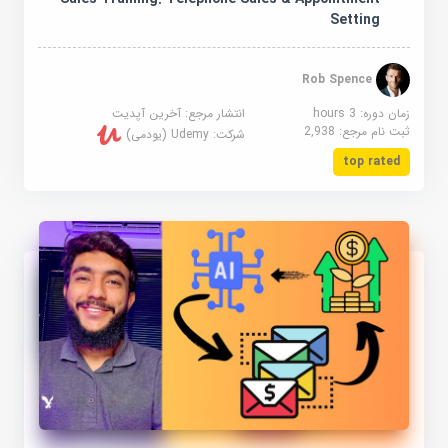
Setting
Rob Spence
زمان دوره: 3 hours
انتشار مرجع:
آخرین آپدیت
ثبت نام مرجع:
2,938
شرکت:
Udemy (یودمی)
top rated