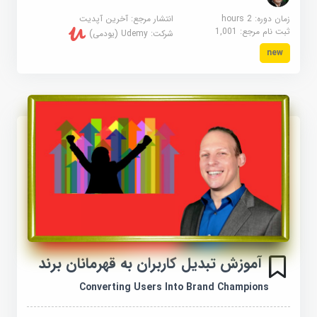
زمان دوره: 2 hours
انتشار مرجع:
آخرین آپدیت
ثبت نام مرجع:
1,001
شرکت:
Udemy (یودمی)
new
آموزش تبدیل کاربران به قهرمانان برند
Converting Users Into Brand Champions