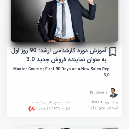
آموزش دوره کارشناسی ارشد: 90 روز اول
به عنوان نماینده فروش جدید 3.0
Master Course : First 90 Days as a New Sales Rep
3.0
Dr. José J
زمان دوره: 1 hour
انتشار مرجع:
آخرین آپدیت
ثبت نام مرجع:
4,813
شرکت:
Udemy (یودمی)