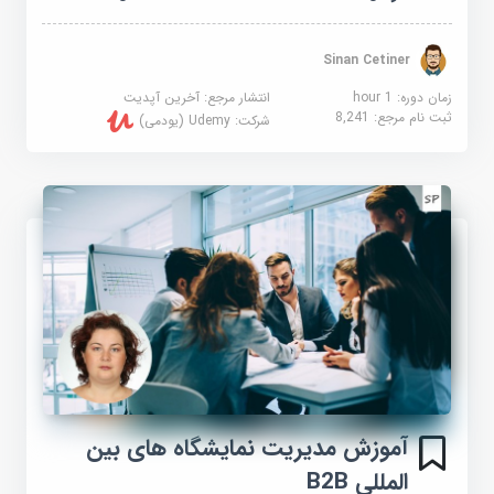
Sinan Cetiner
زمان دوره: 1 hour
انتشار مرجع:
آخرین آپدیت
ثبت نام مرجع:
8,241
شرکت:
Udemy (یودمی)
آموزش مدیریت نمایشگاه های بین
المللی B2B