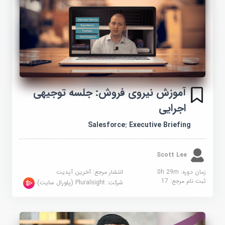
آموزش نیروی فروش: جلسه توجیهی
اجرایی
Salesforce: Executive Briefing
Scott Lee
زمان دوره: 0h 29m
انتشار مرجع:
آخرین آپدیت
ثبت نام مرجع:
17
شرکت:
Pluralsight (پلورال سایت)