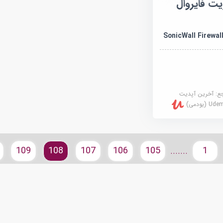
ت فایروال
SonicWall Firewal
جع:
آخرین آپدیت
U (یودمی)
109
108
107
106
105
1
.......