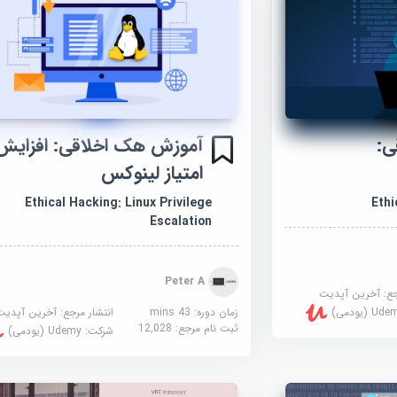
ی:
آموزش هک اخلاقی: افزایش
امتیاز لینوکس
Ethical Hacking: Linux Privilege
Ethi
Escalation
Peter A
جع:
آخرین آپدیت
زمان دوره: 43 mins
انتشار مرجع:
آخرین آپدیت
U (یودمی)
ثبت نام مرجع:
12,028
شرکت:
Udemy (یودمی)