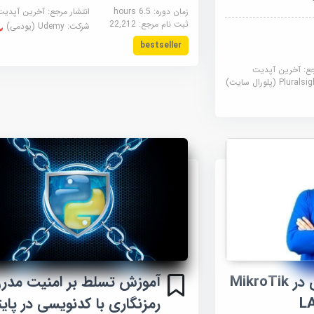
زمان دوره: 6.5 hours
انتشار مرجع:
آخرین آپدیت
ثبت نام مرجع:
22,212
شرکت:
Udemy (یودمی)
bestseller
جع:
آخرین آپدیت
Plural (پلورال سایت)
آموزش چندپخشی در MikroTik
آموزش تسلط بر امنیت مدر
رمزنگاری با کدنویسی در پای