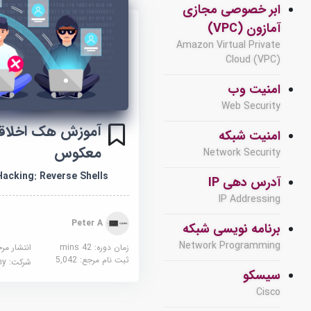
ابر خصوصی مجازی
آمازون (VPC)
Amazon Virtual Private
Cloud (VPC)
امنیت وب
Web Security
آموزش هک اخلاقی
امنیت شبکه
معکوس
Network Security
Hacking: Reverse Shells
آدرس دهی IP
IP Addressing
Peter A
برنامه نویسی شبکه
Network Programming
زمان دوره: 42 mins
انتشار مر
ثبت نام مرجع:
5,042
شرکت:
demy
سیسکو
Cisco