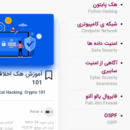
هک پایتون
Python Hacking
شبکه ی کامپیوتری
Computer Network
امنیت داده ها
Data Security
آگاهی از امنیت
سایبری
Cyber Security
101
Awareness
cal Hacking: Crypto 101
فایروال پالو آلتو
Palo Alto Firewall
Peter A
OSPF
زمان دوره: 34 mins
انتشار مر
OSPF
ثبت نام مرجع:
10,019
شرکت:
demy