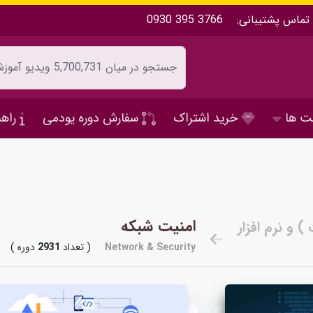
تماس پشتیبانی:
0930 395 3766
ت ها
خرید اشتراک
سفارش دوره یودمی
راهن
امنیت شبکه
Network & Security
( تعداد
2931
دوره )