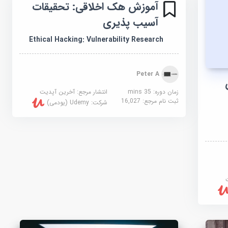
آموزش هک اخلاقی: تحقیقات
آسیب پذیری
Ethical Hacking: Vulnerability Research
Peter A
زمان دوره: 35 mins
انتشار مرجع:
آخرین آپدیت
ثبت نام مرجع:
16,027
شرکت:
Udemy (یودمی)