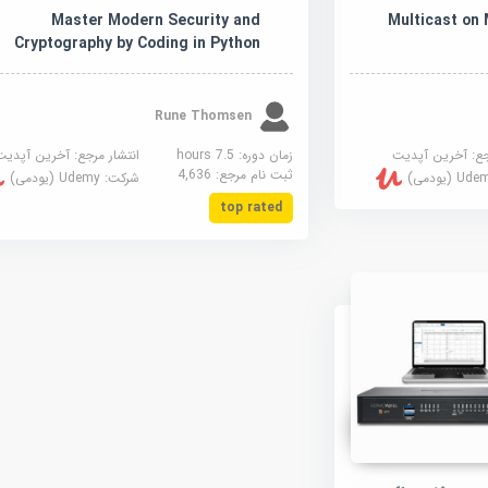
Master Modern Security and
Multicast on
Cryptography by Coding in Python
Rune Thomsen
جع:
آخرین آپدیت
زمان دوره: 7.5 hours
انتشار مرجع:
آخرین آپدیت
ثبت نام مرجع:
4,636
U (یودمی)
شرکت:
Udemy (یودمی)
top rated