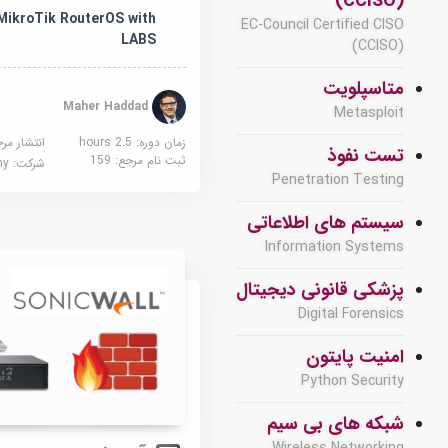
(CCISO)
 MikroTik RouterOS with
EC-Council Certified CISO
LABS
(CCISO)
متاسپلویت
Maher Haddad
Metasploit
زمان دوره: 2.5 hours
انتشار مر
تست نفوذ
ثبت نام مرجع:
159
شرکت:
demy
Penetration Testing
سیستم های اطلاعاتی
Information Systems
پزشکی قانونی دیجیتال
Digital Forensics
امنیت پایتون
Python Security
شبکه های بی سیم