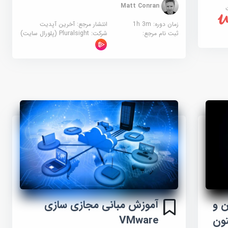
Matt Conran
زمان دوره: 1h 3m
انتشار مرجع:
آخرین آپدیت
ثبت نام مرجع:
شرکت:
Pluralsight (پلورال سایت)
ن و
آموزش مبانی مجازی سازی
تون
VMware