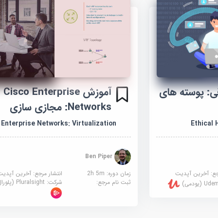
: پوسته های
آموزش Cisco Enterprise
Networks: مجازی سازی
Ethical 
 Enterprise Networks: Virtualization
Ben Piper
جع:
آخرین آپدیت
زمان دوره: 2h 5m
انتشار مرجع:
آخرین آپدیت
ثبت نام مرجع:
شرکت:
Pluralsight (پلورال سایت)
U (یودمی)