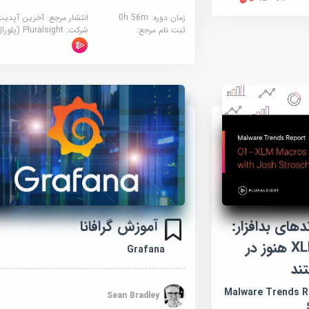
زمان دوره: 0h 56m
انتشار مرجع:
آخرین آپدیت
ثبت نام مرجع:
شرکت:
Pluralsight (پلورال سایت)
آموزش گرافانا
های بدافزار:
01 - ماکروهای XLM هنوز در
Grafana
ند
Malware Trends R
Sean Bradley