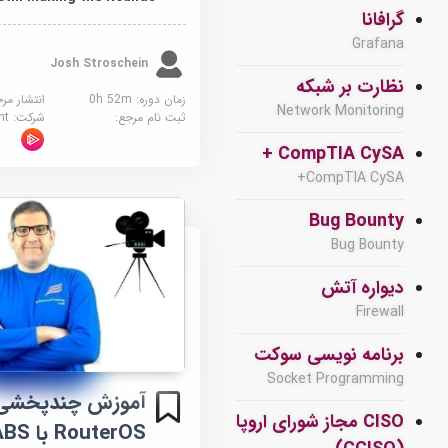
گرافانا
Grafana
Josh Stroschein
نظارت بر شبکه
زمان دوره: 0h 52m
انتشار مر
Network Monitoring
ثبت نام مرجع:
شرکت:
sight
CompTIA CySA +
CompTIA CySA+
Bug Bounty
Bug Bounty
دیواره آتش
Firewall
برنامه نویسی سوکت
Socket Programming
CISO مجاز شورای اروپا
RouterOS با LABS