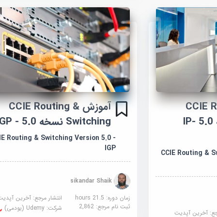
CCIE R &
آموزش CCIE Routing &
Switching نسخه 5.0 -IP
Switching نسخه 5.0 - IGP
IE Routing & Switching Version 5.0 -
IGP
CCIE Routing & Sw
sikandar Shaik
زمان دوره: 21.5 hours
انتشار مرجع:
آخرین آپدیت
ثبت نام مرجع:
2,862
شرکت:
Udemy (یودمی)
جع:
آخرین آپدیت