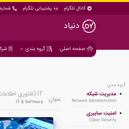
کانال تلگرام
پشتیبانی تلگرام
شماره 
دنیاد
صفحه اصلی
گروه بندی
شرک
گروه بندی
IT (فناوری اطلاعات ) و نرم افزار
مدیریت شبکه
عنوان:
Network Administration
IT & Software
امنیت سایبری
Cyber Security