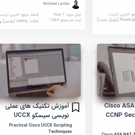
Michael Leclair
جع:
آخرین آپدیت
زمان دوره: 1 hour
انتشار مرجع:
آخرین آپدیت
Plural (پلورال سایت)
ثبت نام مرجع:
1,064
شرکت:
Udemy (یودمی)
Cisco ASA NA
آموزش تکنیک های عملی
CCNP Secu
نویسی سیسکو UCCX
Practical Cisco UCCX Scripting
Techniques
Cisco ASA NAT f