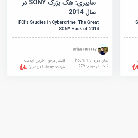
سایبری: هک بزرگ SONY در
سال 2014
IFCI's Studies in Cybercrime: The Great
S
SONY Hack of 2014
Brian Hussey
زمان دوره: 1.5 hours
انتشار مرجع:
آخرین آپدیت
ثبت نام مرجع:
279
شرکت:
Udemy (یودمی)