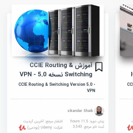
آموزش CCIE Routing &
Switching نسخه 5.0 - VPN
CCIE Routing & Switching Version 5.0 -
CC
VPN
sikandar Shaik
زمان دوره: 11.5 hours
انتشار مرجع:
آخرین آپدیت
ثبت نام مرجع:
3,543
شرکت:
Udemy (یودمی)