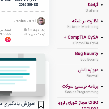
گرافانا
206) SENSS
Grafana
نظارت بر شبکه
Brandon Carroll
Network Monitoring
زمان دوره: 3h 7m
انتشار مر
ثبت نام مرجع:
23
شرکت:
sight
CompTIA CySA +
CompTIA CySA+
Bug Bounty
Bug Bounty
دیواره آتش
Firewall
برنامه نویسی سوکت
Socket Programming
CISO مجاز شورای اروپا
آموزش یادگیری نا