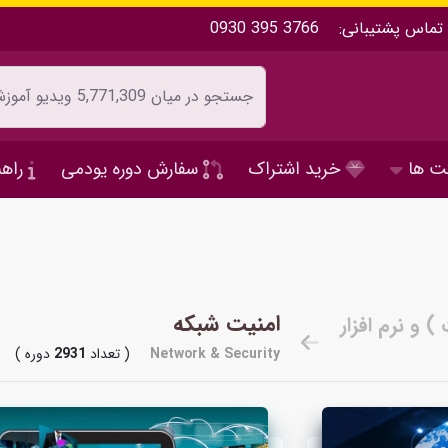
تماس پشتیبانی:
0930 395 3766
ت ها
خرید اشتراک
سفارش دوره یودمی
راهن
امنیت شبکه
Network & Security
( تعداد
2931
دوره )