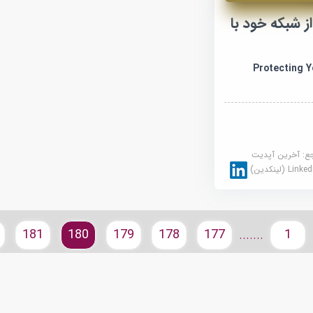
 شبکه خود با
Protecting Y
جع:
آخرین آپدیت
Link (لینکدین)
181
180
179
178
177
1
.......