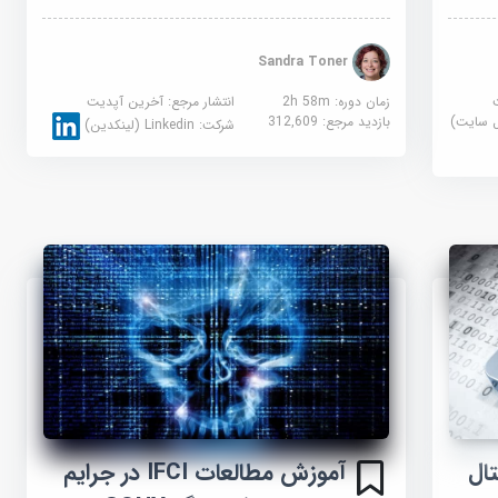
Sandra Toner
زمان دوره: 2h 58m
انتشار مرجع:
آخرین آپدیت
بازدید مرجع:
312,609
شرکت:
Linkedin (لینکدین)
ال
آموزش مطالعات IFCI در جرایم