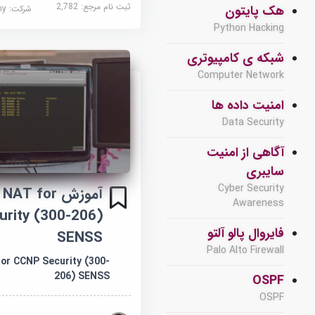
ثبت نام مرجع:
2,782
هک پایتون
شرکت:
demy
Python Hacking
شبکه ی کامپیوتری
Computer Network
امنیت داده ها
Data Security
آگاهی از امنیت
سایبری
Cyber Security
آموزش T for
Awareness
rity (300-206)
فایروال پالو آلتو
SENSS
Palo Alto Firewall
or CCNP Security (300-
206) SENSS
OSPF
OSPF