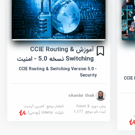
آموزش CCIE Routing &
Switching نسخه 5.0 - امنیت
CCIE Routing & Switching Version 5.0 -
Security
CCIE 
sikandar Shaik
زمان دوره: 8 hours
انتشار مرجع:
آخرین آپدیت
ثبت نام مرجع:
1,177
شرکت:
Udemy (یودمی)