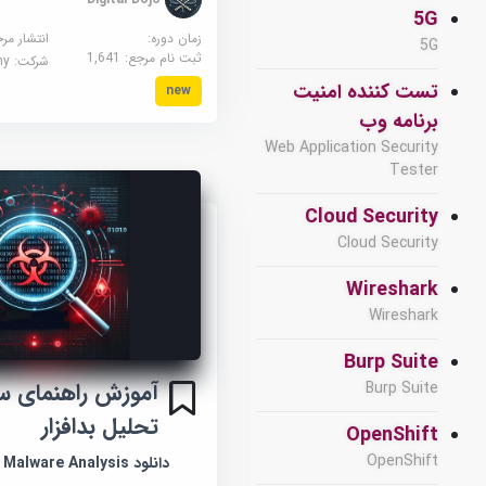
5G
زمان دوره:
انتشار مر
5G
ثبت نام مرجع:
1,641
شرکت:
demy
تست کننده امنیت
new
برنامه وب
Web Application Security
Tester
Cloud Security
Cloud Security
Wireshark
Wireshark
Burp Suite
آموزش راهنمای سر
Burp Suite
تحلیل بدافزار
OpenShift
OpenShift
دانلود Quick Guide to Malware Analysis