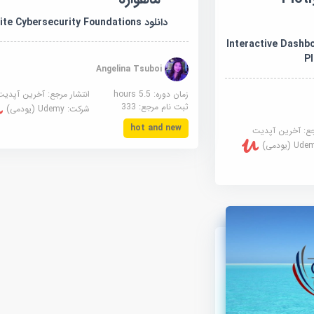
دانلود Satellite Cybersecurity Foundations
Interactive Dashboar:
P
Angelina Tsuboi
زمان دوره: 5.5 hours
انتشار مرجع:
آخرین آپدیت
ثبت نام مرجع:
333
شرکت:
Udemy (یودمی)
hot and new
جع:
آخرین آپدیت
U (یودمی)