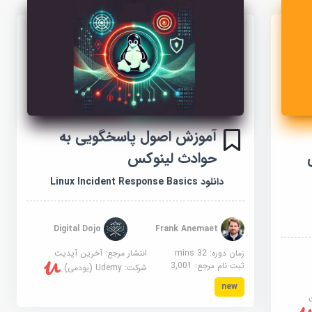
آموزش اصول پاسخگویی به
حوادث لینوکس
دانلود Linux Incident Response Basics
Digital Dojo
Frank Anemaet
زمان دوره: 32 mins
انتشار مرجع:
آخرین آپدیت
ثبت نام مرجع:
3,001
شرکت:
Udemy (یودمی)
new