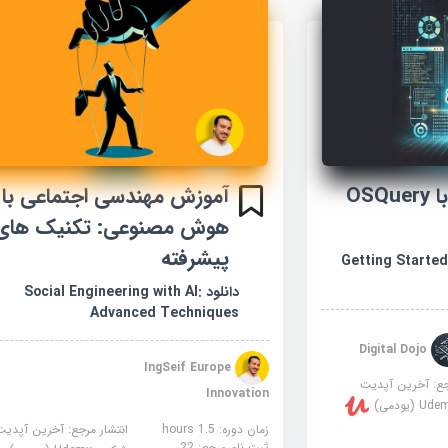
آموزش شروع کار با OSQuery
آموزش مهندسی اجتماعی با
هوش مصنوعی: تکنیک های
پیشرفته
Getting Started wi
دانلود Social Engineering with AI:
Advanced Techniques
Digital Dojo
IngSeif Europe
جع:
آخرین آپدیت
Innovation
U (یودمی)
زمان دوره: 1.5 hours
انتشار مرجع:
آخرین آپدیت
ثبت نام مرجع:
22