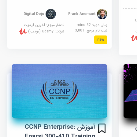
Digital Dojo
Frank Anemaet
زمان دوره: 32 mins
انتشار مرجع:
آخرین آپدیت
ثبت نام مرجع:
3,001
شرکت:
Udemy (یودمی)
new
آموزش CCNP Enterprise:
Enarsi 300-410 Training