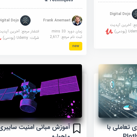
Digital Dojo
Digital Dojo
Frank Anemaet
جع:
آخرین آپدیت
زمان دوره: 33 mins
انتشار مرجع:
آخرین آپدیت
U (یودمی)
ثبت نام مرجع:
2,617
شرکت:
Udemy (یودمی)
new
 تعاملی با
آموزش مبانی امنیت سایبری
Plotly 
ماهواره