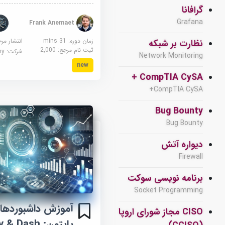
گرافانا
Grafana
Frank Anemaet
زمان دوره: 31 mins
انتشار مر
نظارت بر شبکه
ثبت نام مرجع:
2,000
شرکت:
demy
Network Monitoring
new
CompTIA CySA +
CompTIA CySA+
Bug Bounty
Bug Bounty
دیواره آتش
Firewall
برنامه نویسی سوکت
Socket Programming
آموزش داشبوردهای
CISO مجاز شورای اروپا
پایتون: & Dash