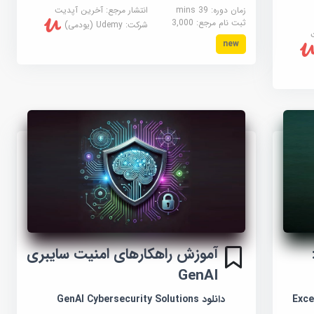
زمان دوره: 39 mins
انتشار مرجع:
آخرین آپدیت
ثبت نام مرجع:
3,000
شرکت:
Udemy (یودمی)
new
آموزش راهکارهای امنیت سایبری
GenAI
Excel
دانلود GenAI Cybersecurity Solutions