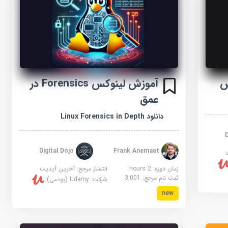
س
آموزش لینوکس Forensics در
عمق
دانلود Linux Forensics in Depth
Digital Dojo
Frank Anemaet
زمان دوره: 2 hours
انتشار مرجع:
آخرین آپدیت
ثبت نام مرجع:
3,001
شرکت:
Udemy (یودمی)
new