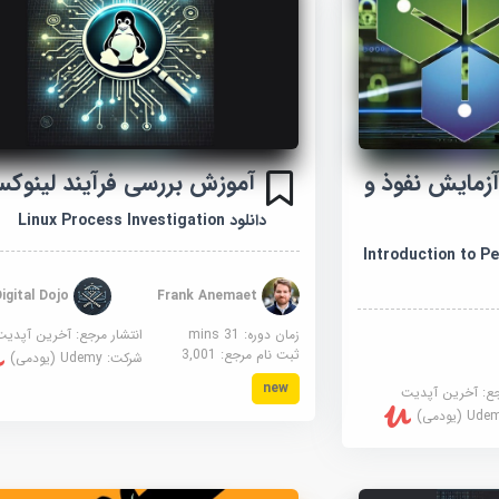
آزمایش نفوذ و
آموزش بررسی فرآیند لینوک
دانلود Linux Process Investigation
Introduction to Penet
Digital Dojo
Frank Anemaet
زمان دوره: 31 mins
انتشار مرجع:
آخرین آپدیت
ثبت نام مرجع:
3,001
شرکت:
Udemy (یودمی)
new
جع:
آخرین آپدیت
U (یودمی)