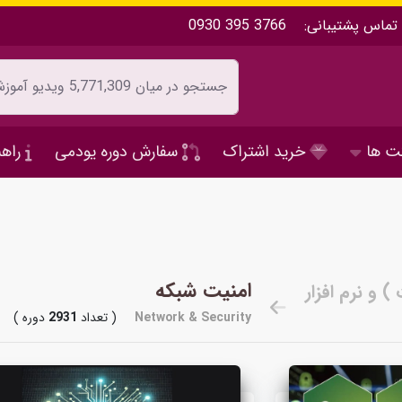
تماس پشتیبانی:
0930 395 3766
ت ها
خرید اشتراک
سفارش دوره یودمی
راهن
امنیت شبکه
Network & Security
( تعداد
2931
دوره )