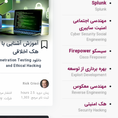
Splunk
Splunk
مهندسی اجتماعی
امنیت سایبری
Cyber Security Social
Engineering
آموزش آشنایی با 
هک اخلاقی
سیسکو Firepower
Cisco Firepower
دانلود ration Testing
and Ethical Hacking
بهره برداری از توسعه
Exploit Development
Rick Crisci
مهندسی معکوس
Reverse Engineering
زمان دوره: 2.5 hours
انتشار مر
ثبت نام مرجع:
1,303
شرکت:
demy
هک امنیتی
Security Hacking