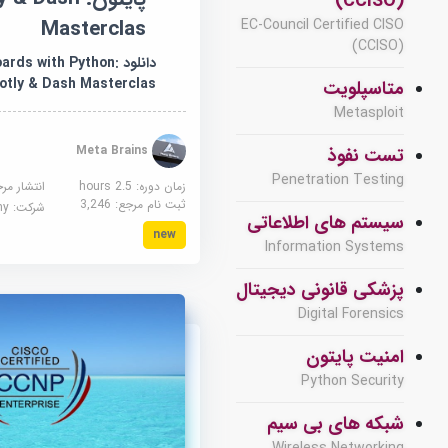
(CCISO)
Masterclas
EC-Council Certified CISO
(CCISO)
دانلود ds with Python
lotly & Dash Masterclas
متاسپلویت
Metasploit
Meta Brains
تست نفوذ
Penetration Testing
زمان دوره: 2.5 hours
انتشار مر
ثبت نام مرجع:
3,246
شرکت:
demy
سیستم های اطلاعاتی
new
Information Systems
پزشکی قانونی دیجیتال
Digital Forensics
امنیت پایتون
Python Security
شبکه های بی سیم