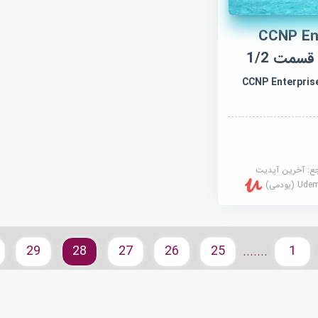
CCNP Ent
CCNP Enterprise: 
جع:
آخرین آپدیت
U (یودمی)
29
28
27
26
25
1
.......