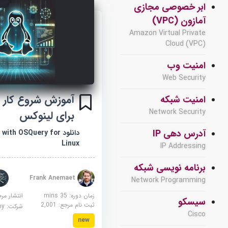
ابر خصوصی مجازی
آمازون (VPC)
Amazon Virtual Private
Cloud (VPC)
امنیت وب
Web Security
امنیت شبکه
Network Security
برای لینوکس
آدرس دهی IP
دانلود th OSQuery for
Linux
IP Addressing
برنامه نویسی شبکه
Frank Anemaet
Network Programming
زمان دوره: 35 mins
انتشار مر
سیسکو
ثبت نام مرجع:
2,001
شرکت:
demy
Cisco
new