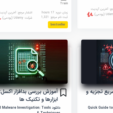
Train
جع:
آخرین آپدیت
زمان دوره: 17 hours
انتشار مرجع:
آخرین آپدیت
U (یودمی)
ثبت نام مرجع:
1,321
شرکت:
Udemy (یودمی)
bestseller
یع تجزیه و
آموزش بررسی بدافزار اکسل:
ابزارها و تکنیک ها
دانلود  Malware Investigation: Tools
& Techniques