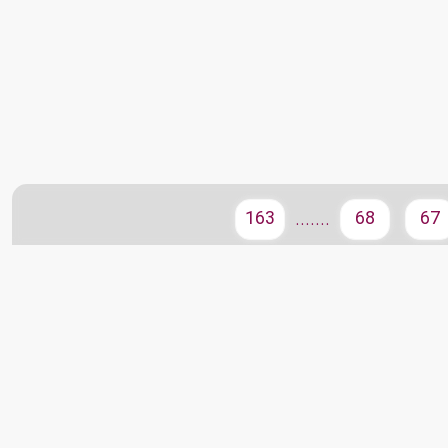
163
68
67
.......