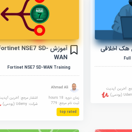
 هک اخلاقی
آموزش Fortinet NSE7 SD
WAN
Full
Fortinet NSE7 SD-WAN Training
Ahmad Ali
جع:
آخرین آپدیت
U (یودمی)
زمان دوره: 18 hours
انتشار مرجع:
آخرین آپدیت
ثبت نام مرجع:
779
شرکت:
Udemy (یودمی)
top rated