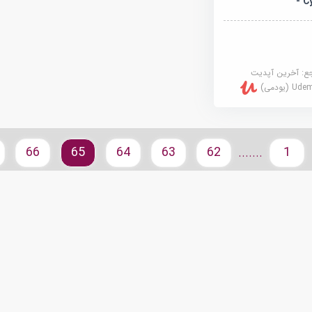
- C
جع:
آخرین آپدیت
U (یودمی)
66
65
64
63
62
1
.......