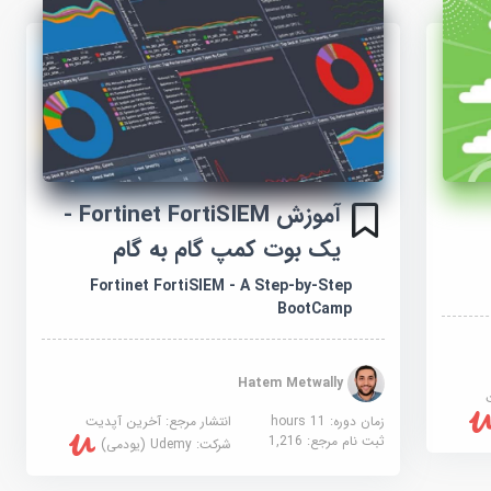
آموزش Fortinet FortiSIEM -
یک بوت کمپ گام به گام
Fortinet FortiSIEM - A Step-by-Step
BootCamp
Hatem Metwally
زمان دوره: 11 hours
انتشار مرجع:
آخرین آپدیت
ثبت نام مرجع:
1,216
شرکت:
Udemy (یودمی)