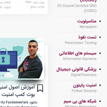
(CCISO)
زمان دوره: 59m
انتشار مر
EC-Council Certified CISO
بازدید مرجع:
-
شرکت:
edin
(CCISO)
متاسپلویت
Metasploit
تست نفوذ
Penetration Testing
سیستم های اطلاعاتی
Information Systems
پزشکی قانونی دیجیتال
Digital Forensics
امنیت پایتون
آموزش اصول امنیت
Python Security
بوت کمپ امنیت س
شبکه های بی سیم
دانلود  Fundamentals