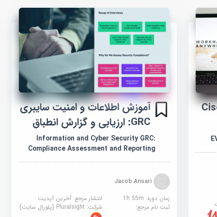
آموزش اطلاعات و امنیت سایبری
EVPN  در Cisco
GRC: ارزیابی و گزارش انطباق
Information and Cyber Security GRC:
Compliance Assessment and Reporting
Jacob Ansari
زمان دوره: 1h 55m
انتشار مرجع:
آخرین آپدیت
ثبت نام مرجع:
شرکت:
Pluralsight (پلورال سایت)