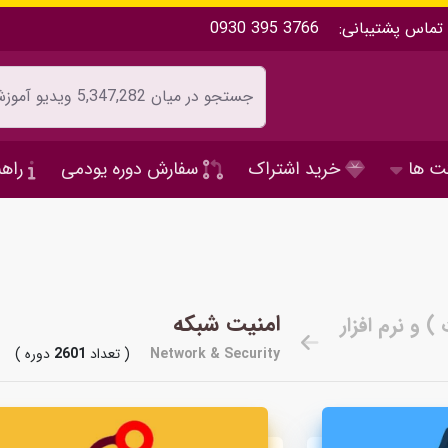
تماس پشتیبانی:
0930 395 3766
ت ها
خرید اشتراک
سفارش دوره یودمی
راهن
امنیت شبکه
Network & Security
( تعداد
2601
دوره )