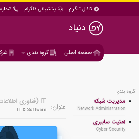
کانال تلگرام
پشتیبانی تلگرام
شماره 
دنیاد
صفحه اصلی
گروه بندی
شرک
گروه بندی
IT (فناوری اطلاعات ) و نرم افزار
مدیریت شبکه
عنوان:
Network Administration
IT & Software
امنیت سایبری
Cyber Security