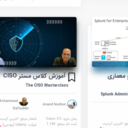
معماری
آموزش کلاس مستر CISO
The CISO Masterclass
Splunk Admini
Mohammed
Anand Nednur
Rafiuddin
زمان دوره: 3.5 hours
انتشار مرجع:
آخرین آپدیت
جع:
آخرین آپدیت
ثبت نام مرجع:
1,186
شرکت:
Udemy (یودمی)