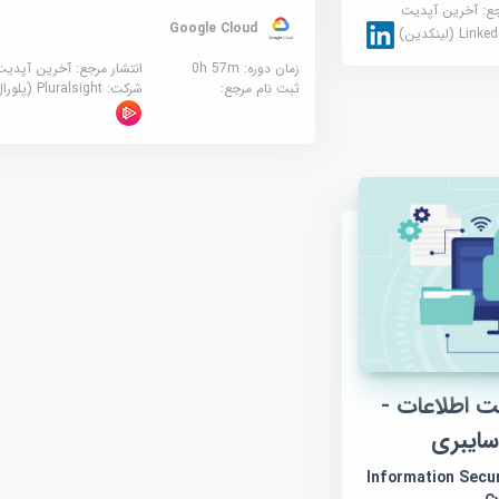
جع:
آخرین آپدیت
Google Cloud
Link (لینکدین)
زمان دوره: 0h 57m
انتشار مرجع:
آخرین آپدیت
ثبت نام مرجع:
شرکت:
Pluralsight (پلورال سایت)
 اطلاعات -
ایبری
Information Security