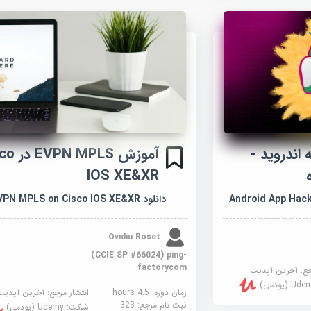
اندروید -
آموزش MPLS
IOS XE&XR
Android App Hacki
دانلود EVPN MPLS on Cisco IOS XE&XR
Ovidiu Roset
(CCIE SP #66024) ping-
factorycom
جع:
آخرین آپدیت
U (یودمی)
زمان دوره: 4.5 hours
انتشار مرجع:
آخرین آپدیت
ثبت نام مرجع:
323
شرکت:
Udemy (یودمی)