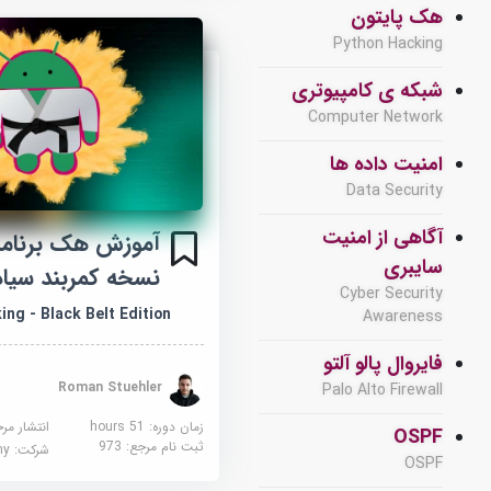
هک پایتون
Python Hacking
شبکه ی کامپیوتری
Computer Network
امنیت داده ها
Data Security
آگاهی از امنیت
آموزش هک برنامه 
سایبری
نسخه کمربند سیاه
Cyber Security
ng - Black Belt Edition
Awareness
فایروال پالو آلتو
Roman Stuehler
Palo Alto Firewall
زمان دوره: 51 hours
انتشار مر
OSPF
ثبت نام مرجع:
973
شرکت:
demy
OSPF