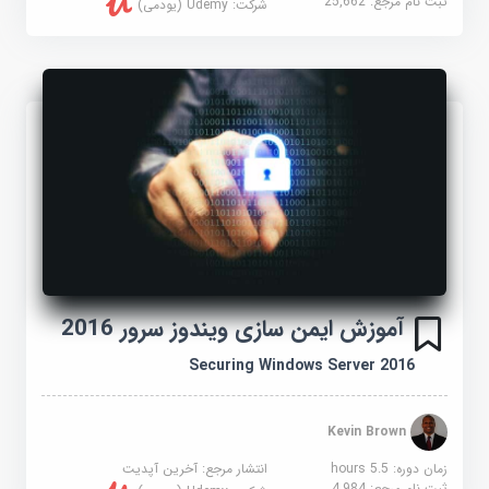
ثبت نام مرجع:
25,662
شرکت:
Udemy (یودمی)
آموزش ایمن سازی ویندوز سرور 2016
Securing Windows Server 2016
Kevin Brown
زمان دوره: 5.5 hours
انتشار مرجع:
آخرین آپدیت
ثبت نام مرجع:
4,984