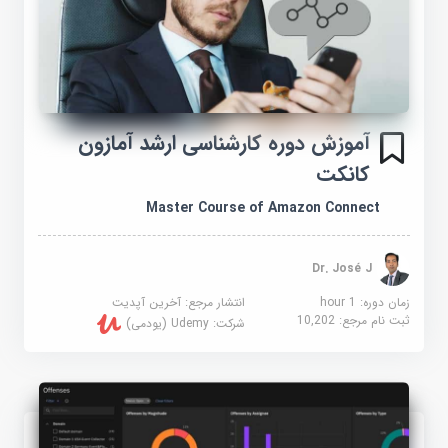
آموزش دوره کارشناسی ارشد آمازون
کانکت
Master Course of Amazon Connect
Dr. José J
زمان دوره: 1 hour
انتشار مرجع:
آخرین آپدیت
ثبت نام مرجع:
10,202
شرکت:
Udemy (یودمی)