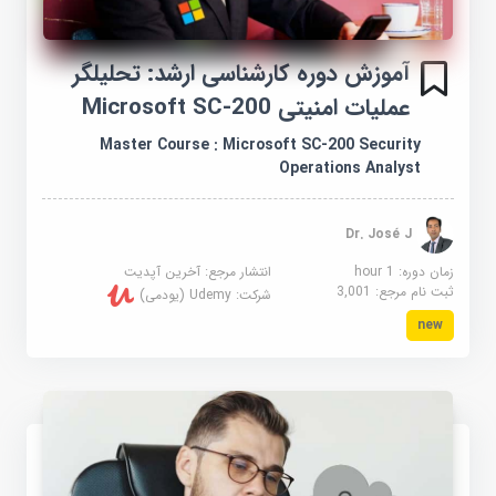
آموزش دوره کارشناسی ارشد: تحلیلگر
عملیات امنیتی Microsoft SC-200
Master Course : Microsoft SC-200 Security
Operations Analyst
Dr. José J
زمان دوره: 1 hour
انتشار مرجع:
آخرین آپدیت
ثبت نام مرجع:
3,001
شرکت:
Udemy (یودمی)
new