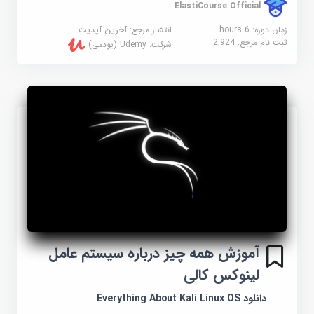
ElastiCourse Official
زمان دوره: 6 hours
انتشار مرجع:
آخرین آپدیت
ثبت نام مرجع:
2,924
شرکت:
Udemy (یودمی)
آموزش همه چیز درباره سیستم عامل
لینوکس کالی
دانلود Everything About Kali Linux OS