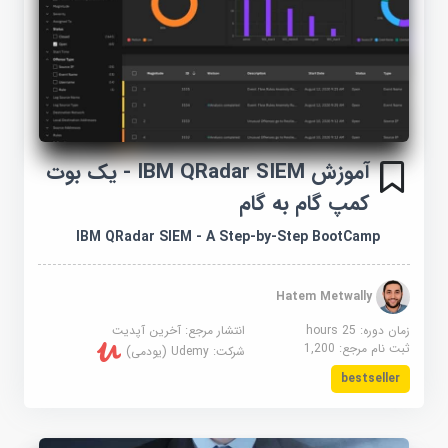
آموزش IBM QRadar SIEM - یک بوت
کمپ گام به گام
IBM QRadar SIEM - A Step-by-Step BootCamp
Hatem Metwally
زمان دوره: 25 hours
انتشار مرجع:
آخرین آپدیت
ثبت نام مرجع:
1,200
شرکت:
Udemy (یودمی)
bestseller