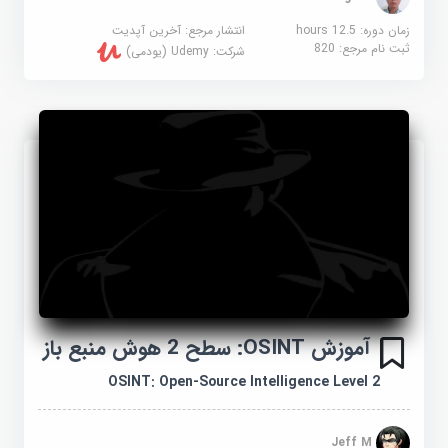
زمان دوره: 12.5 hours
انتشار مرجع:
آخرین آپدیت
ثبت نام مرجع:
820
شرکت:
Udemy (یودمی)
آموزش OSINT: سطح 2 هوش منبع باز
OSINT: Open-Source Intelligence Level 2
Jeff M