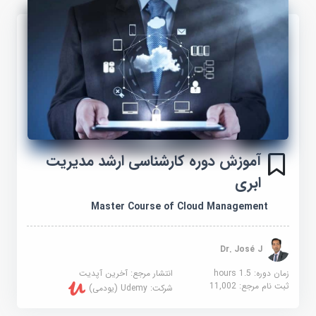
آموزش دوره کارشناسی ارشد مدیریت
ابری
Master Course of Cloud Management
Dr. José J
زمان دوره: 1.5 hours
انتشار مرجع:
آخرین آپدیت
ثبت نام مرجع:
11,002
شرکت:
Udemy (یودمی)