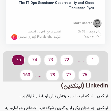
The IT Ops Sessions: Observability and Cisco
Thousand Eyes
Matt Conran
زمان دوره: 0h 33m
انتشار مرجع:
آخرین آپدیت
ثبت نام مرجع:
شرکت:
Pluralsight (پلورال سایت)
75
74
73
72
1
.......
163
78
77
76
.......
Linkedin (لینکدین)
لینکدین: شبکه اجتماعی حرفه‌ای برای ارتباط و کارآفرینی
لینکدین به عنوان یکی از بزرگترین شبکه‌های اجتماعی حرفه‌ای، به