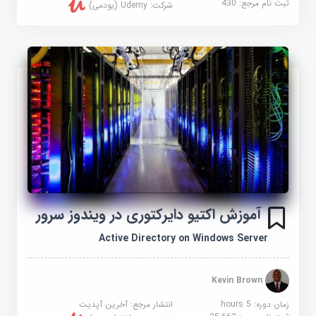
ثبت نام مرجع:
430
شرکت:
Udemy (یودمی)
آموزش اکتیو دایرکتوری در ویندوز سرور
Active Directory on Windows Server
Kevin Brown
زمان دوره: 5 hours
انتشار مرجع:
آخرین آپدیت