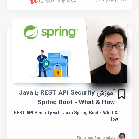
شرکت:
Udemy (یودمی)
آموزش REST API Security با Java
Spring Boot - What & How
REST API Security with Java Spring Boot - What &
How
Timotius Pamungkas