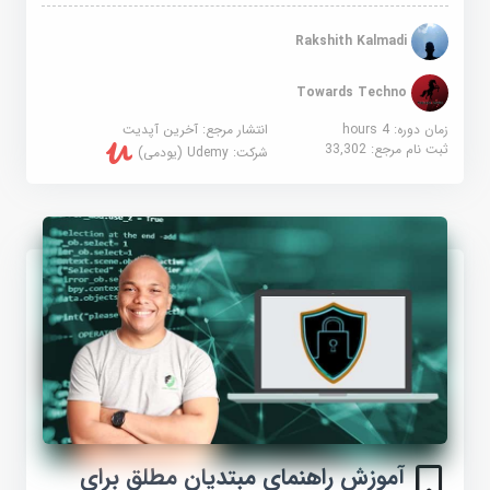
Rakshith Kalmadi
Towards Techno
زمان دوره: 4 hours
انتشار مرجع:
آخرین آپدیت
ثبت نام مرجع:
33,302
شرکت:
Udemy (یودمی)
آموزش راهنمای مبتدیان مطلق برای