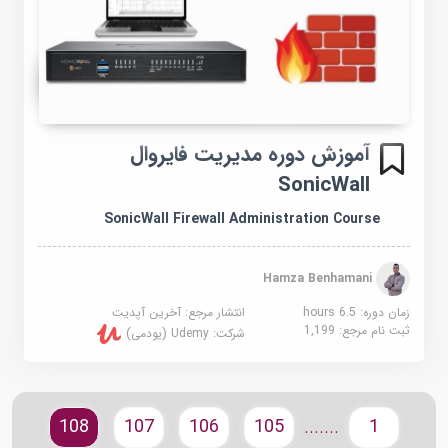
آموزش دوره مدیریت فایروال
SonicWall
SonicWall Firewall Administration Course
Hamza Benhamani
زمان دوره: 6.5 hours
انتشار مرجع:
آخرین آپدیت
ثبت نام مرجع:
1,199
شرکت:
Udemy (یودمی)
108
107
106
105
1
.......