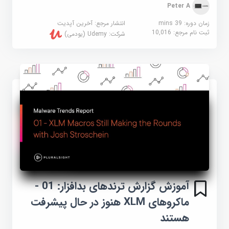
Peter A
زمان دوره: 39 mins
انتشار مرجع:
آخرین آپدیت
ثبت نام مرجع:
10,016
شرکت:
Udemy (یودمی)
آموزش گزارش ترندهای بدافزار: 01 -
ماکروهای XLM هنوز در حال پیشرفت
هستند