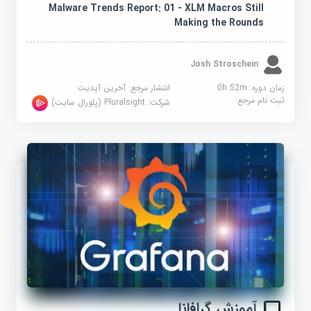
Malware Trends Report: 01 - XLM Macros Still
Making the Rounds
Josh Stroschein
زمان دوره: 0h 52m
انتشار مرجع:
آخرین آپدیت
ثبت نام مرجع:
شرکت:
Pluralsight (پلورال سایت)
آموزش گرافانا