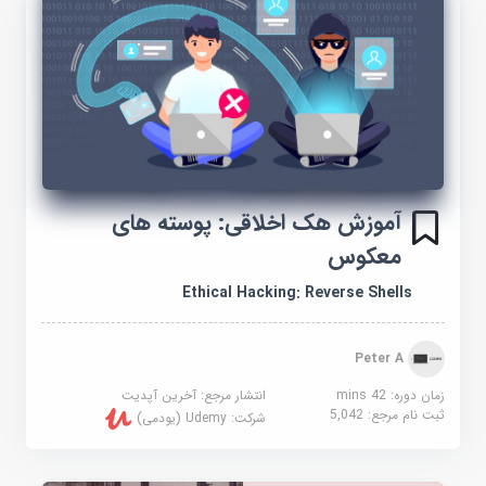
آموزش هک اخلاقی: پوسته های
معکوس
Ethical Hacking: Reverse Shells
Peter A
زمان دوره: 42 mins
انتشار مرجع:
آخرین آپدیت
ثبت نام مرجع:
5,042
شرکت:
Udemy (یودمی)