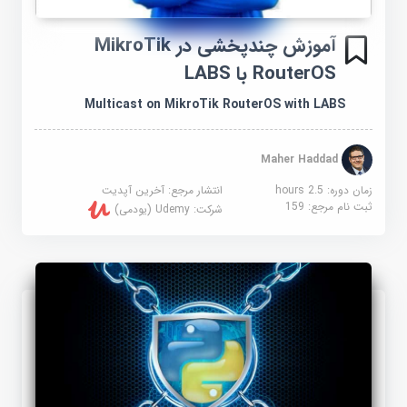
آموزش چندپخشی در MikroTik
RouterOS با LABS
Multicast on MikroTik RouterOS with LABS
Maher Haddad
زمان دوره: 2.5 hours
انتشار مرجع:
آخرین آپدیت
ثبت نام مرجع:
159
شرکت:
Udemy (یودمی)