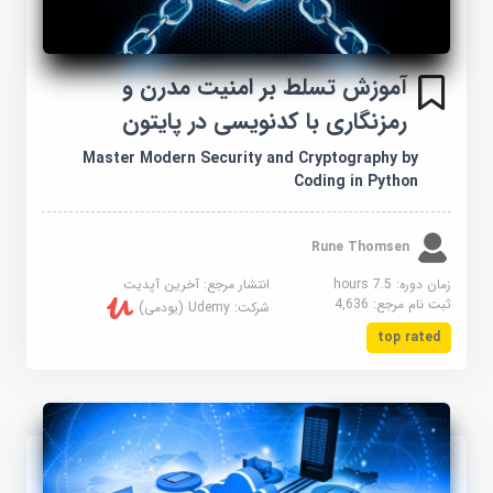
آموزش تسلط بر امنیت مدرن و
رمزنگاری با کدنویسی در پایتون
Master Modern Security and Cryptography by
Coding in Python
Rune Thomsen
زمان دوره: 7.5 hours
انتشار مرجع:
آخرین آپدیت
ثبت نام مرجع:
4,636
شرکت:
Udemy (یودمی)
top rated