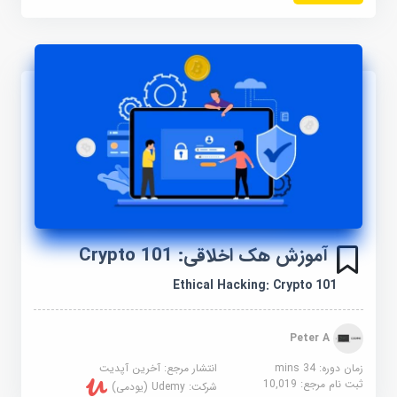
آموزش هک اخلاقی: Crypto 101
Ethical Hacking: Crypto 101
Peter A
زمان دوره: 34 mins
انتشار مرجع:
آخرین آپدیت
ثبت نام مرجع:
10,019
شرکت:
Udemy (یودمی)