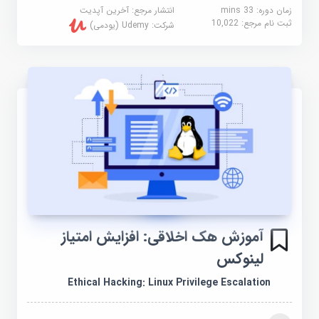
زمان دوره: 33 mins
انتشار مرجع:
آخرین آپدیت
ثبت نام مرجع:
10,022
شرکت:
Udemy (یودمی)
آموزش هک اخلاقی: افزایش امتیاز
لینوکس
Ethical Hacking: Linux Privilege Escalation