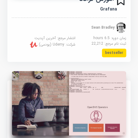
Grafana
Sean Bradley
زمان دوره: 6.5 hours
انتشار مرجع:
آخرین آپدیت
ثبت نام مرجع:
22,212
شرکت:
Udemy (یودمی)
bestseller