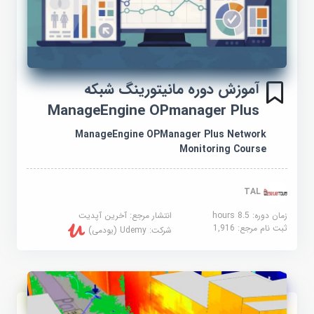
آموزش دوره مانیتورینگ شبکه
ManageEngine OPmanager Plus
ManageEngine OPManager Plus Network
Monitoring Course
TAL
زمان دوره: 8.5 hours
انتشار مرجع:
آخرین آپدیت
ثبت نام مرجع:
1,916
شرکت:
Udemy (یودمی)