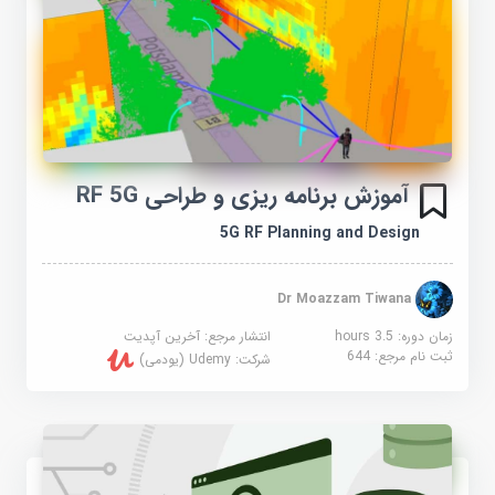
آموزش برنامه ریزی و طراحی RF 5G
5G RF Planning and Design
Dr Moazzam Tiwana
زمان دوره: 3.5 hours
انتشار مرجع:
آخرین آپدیت
ثبت نام مرجع:
644
شرکت:
Udemy (یودمی)