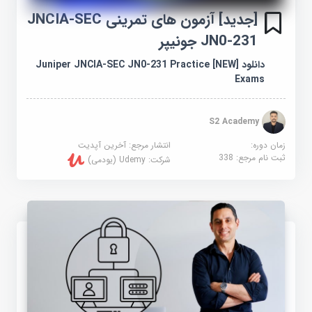
[جدید] آزمون های تمرینی JNCIA-SEC
JN0-231 جونیپر
دانلود [NEW] Juniper JNCIA-SEC JN0-231 Practice
Exams
S2 Academy
زمان دوره:
انتشار مرجع:
آخرین آپدیت
ثبت نام مرجع:
338
شرکت:
Udemy (یودمی)