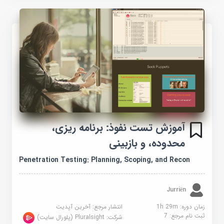
آموزش تست نفوذ: برنامه ریزی،
محدوده، و بازبینی
Penetration Testing: Planning, Scoping, and Recon
Jurriën
زمان دوره: 1h 29m
انتشار مرجع:
آخرین آپدیت
ثبت نام مرجع:
7
شرکت:
Pluralsight (پلورال سایت)