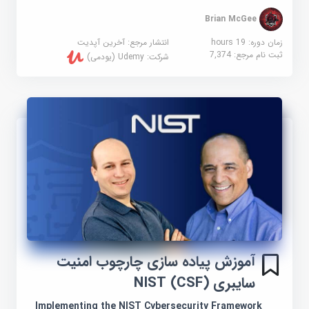
Brian McGee
زمان دوره: 19 hours
انتشار مرجع:
آخرین آپدیت
ثبت نام مرجع:
7,374
شرکت:
Udemy (یودمی)
آموزش پیاده سازی چارچوب امنیت
سایبری NIST (CSF)
Implementing the NIST Cybersecurity Framework