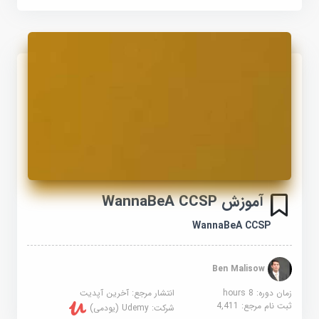
آموزش WannaBeA CCSP
WannaBeA CCSP
Ben Malisow
زمان دوره: 8 hours
انتشار مرجع:
آخرین آپدیت
ثبت نام مرجع:
4,411
شرکت:
Udemy (یودمی)