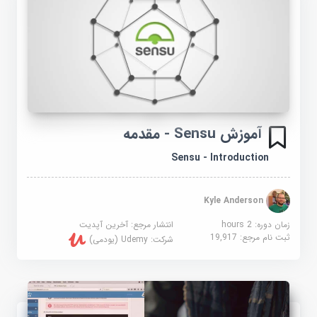
آموزش Sensu - مقدمه
Sensu - Introduction
Kyle Anderson
زمان دوره: 2 hours
انتشار مرجع:
آخرین آپدیت
ثبت نام مرجع:
19,917
شرکت:
Udemy (یودمی)