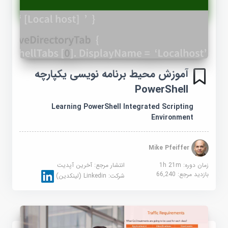
آموزش محیط برنامه نویسی یکپارچه
PowerShell
Learning PowerShell Integrated Scripting
Environment
Mike Pfeiffer
زمان دوره: 1h 21m
انتشار مرجع:
آخرین آپدیت
بازدید مرجع:
66,240
شرکت:
Linkedin (لینکدین)