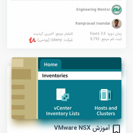
Engineering Mentor
Ramprasad Inamdar
زمان دوره: 3.5 hours
انتشار مرجع:
آخرین آپدیت
ثبت نام مرجع:
8,792
شرکت:
Udemy (یودمی)
آموزش VMware NSX