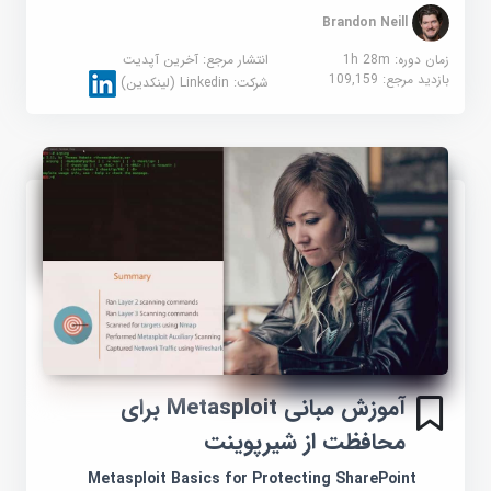
Brandon Neill
زمان دوره: 1h 28m
انتشار مرجع:
آخرین آپدیت
بازدید مرجع:
109,159
شرکت:
Linkedin (لینکدین)
آموزش مبانی Metasploit برای
محافظت از شیرپوینت
Metasploit Basics for Protecting SharePoint