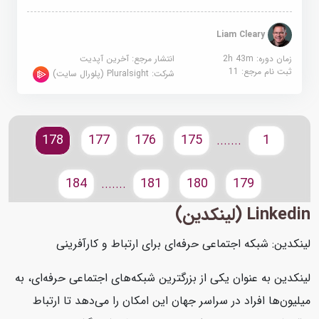
Liam Cleary
زمان دوره: 2h 43m
انتشار مرجع:
آخرین آپدیت
ثبت نام مرجع:
11
شرکت:
Pluralsight (پلورال سایت)
178
177
176
175
1
.......
184
181
180
179
.......
Linkedin (لینکدین)
لینکدین: شبکه اجتماعی حرفه‌ای برای ارتباط و کارآفرینی
لینکدین به عنوان یکی از بزرگترین شبکه‌های اجتماعی حرفه‌ای، به
میلیون‌ها افراد در سراسر جهان این امکان را می‌دهد تا ارتباط