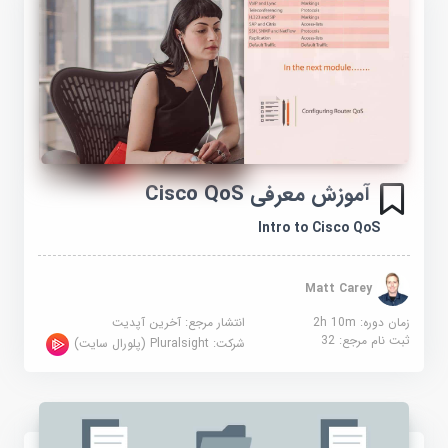
آموزش معرفی Cisco QoS
Intro to Cisco QoS
Matt Carey
زمان دوره: 2h 10m
انتشار مرجع:
آخرین آپدیت
ثبت نام مرجع:
32
شرکت:
Pluralsight (پلورال سایت)