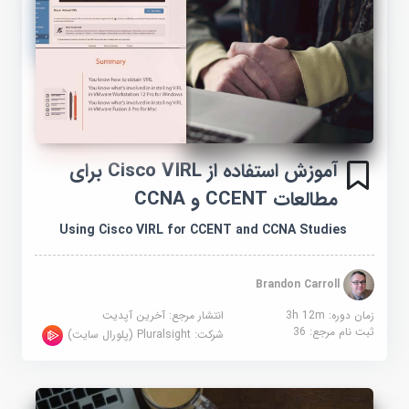
آموزش استفاده از Cisco VIRL برای
مطالعات CCENT و CCNA
Using Cisco VIRL for CCENT and CCNA Studies
Brandon Carroll
زمان دوره: 3h 12m
انتشار مرجع:
آخرین آپدیت
ثبت نام مرجع:
36
شرکت:
Pluralsight (پلورال سایت)