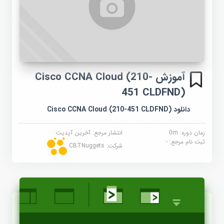
آموزش Cisco CCNA Cloud (210-
451 CLDFND)
دانلود Cisco CCNA Cloud (210-451 CLDFND)
زمان دوره: 0m
انتشار مرجع:
آخرین آپدیت
ثبت نام مرجع:
-
شرکت:
CBTNuggets