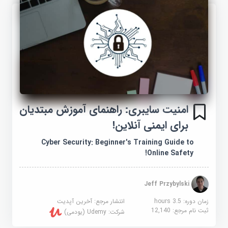
امنیت سایبری: راهنمای آموزش مبتدیان
برای ایمنی آنلاین!
Cyber Security: Beginner's Training Guide to
Online Safety!
Jeff Przybylski
زمان دوره: 3.5 hours
انتشار مرجع:
آخرین آپدیت
ثبت نام مرجع:
12,140
شرکت:
Udemy (یودمی)