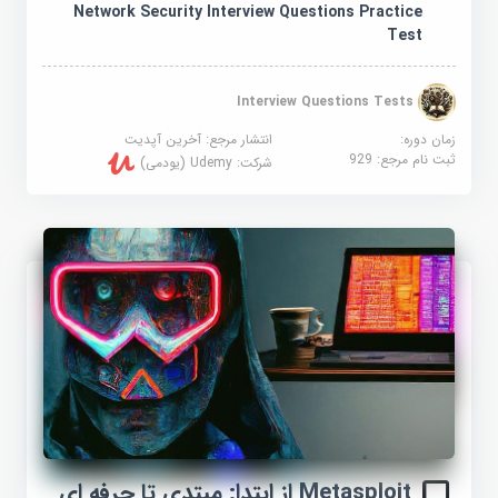
Network Security Interview Questions Practice
Test
Interview Questions Tests
زمان دوره:
انتشار مرجع:
آخرین آپدیت
ثبت نام مرجع:
929
شرکت:
Udemy (یودمی)
Metasploit از ابتدا: مبتدی تا حرفه ای