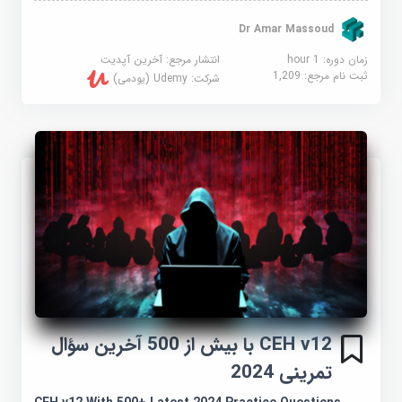
Dr Amar Massoud
زمان دوره: 1 hour
انتشار مرجع:
آخرین آپدیت
ثبت نام مرجع:
1,209
شرکت:
Udemy (یودمی)
CEH v12 با بیش از 500 آخرین سؤال
تمرینی 2024