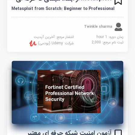
Metasploit from Scratch: Beginner to Professional
Twinkle sharma
زمان دوره: 1 hour
انتشار مرجع:
آخرین آپدیت
ثبت نام مرجع:
2,000
شرکت:
Udemy (یودمی)
آزمون امنیت شبکه حرفه ای معتبر