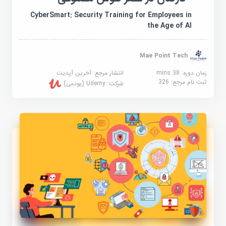
CyberSmart: Security Training for Employees in
the Age of AI
Mae Point Tech
زمان دوره: 38 mins
انتشار مرجع:
آخرین آپدیت
ثبت نام مرجع:
326
شرکت:
Udemy (یودمی)