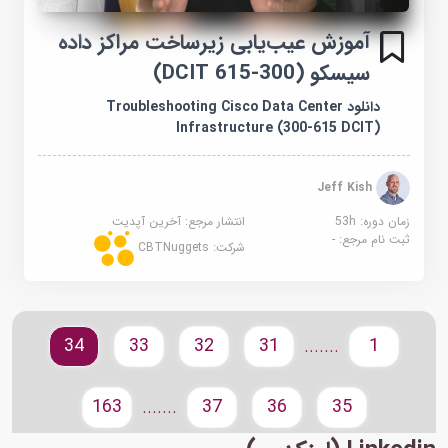
آموزش عیب‌یابی زیرساخت مراکز داده
سیسکو (300-615 DCIT)
دانلود Troubleshooting Cisco Data Center
Infrastructure (300-615 DCIT)
Jeff Kish
زمان دوره: 53h
انتشار مرجع:
آخرین آپدیت
ثبت نام مرجع:
-
شرکت:
CBTNuggets
34
33
32
31
1
.......
163
37
36
35
.......