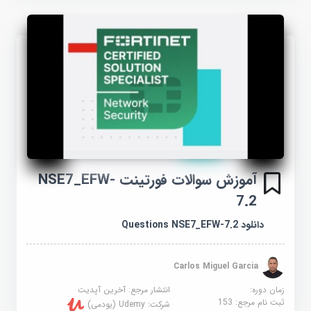
آموزش سوالات فورتینت NSE7_EFW-
7.2
دانلود Questions NSE7_EFW-7.2
Carlos Miguel Garcia
زمان دوره:
انتشار مرجع:
آخرین آپدیت
ثبت نام مرجع:
153
شرکت:
Udemy (یودمی)