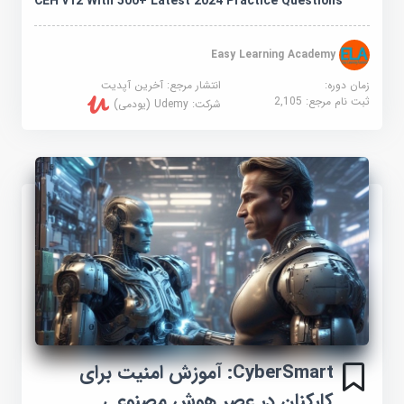
CEH v12 With 500+ Latest 2024 Practice Questions
Easy Learning Academy
زمان دوره:
انتشار مرجع:
آخرین آپدیت
ثبت نام مرجع:
2,105
شرکت:
Udemy (یودمی)
CyberSmart: آموزش امنیت برای
کارکنان در عصر هوش مصنوعی