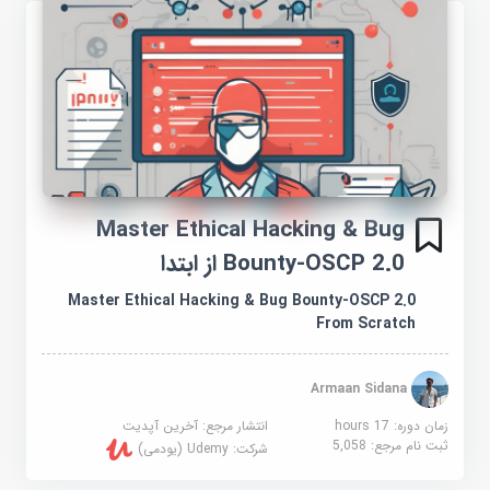
Master Ethical Hacking & Bug
Bounty-OSCP 2.0 از ابتدا
Master Ethical Hacking & Bug Bounty-OSCP 2.0
From Scratch
Armaan Sidana
زمان دوره: 17 hours
انتشار مرجع:
آخرین آپدیت
ثبت نام مرجع:
5,058
شرکت:
Udemy (یودمی)