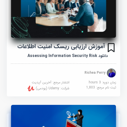
آموزش ارزیابی ریسک امنیت اطلاعات
دانلود Assessing Information Security Risk
Richea Perry
زمان دوره: 3 hours
انتشار مرجع:
آخرین آپدیت
ثبت نام مرجع:
1,803
شرکت:
Udemy (یودمی)