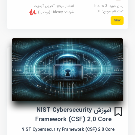
زمان دوره: 3 hours
انتشار مرجع:
آخرین آپدیت
ثبت نام مرجع:
31
شرکت:
Udemy (یودمی)
new
آموزش NIST Cybersecurity
Framework (CSF) 2.0 Core
NIST Cybersecurity Framework (CSF) 2.0 Core