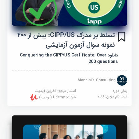
تسلط بر مدرک CIPP/US: بیش از ۲۰۰
نمونه سوال آزمون آزمایشی
دانلود Conquering the CIPP/US Certificate: Over
200 questions
Mancini's Consulting
زمان دوره:
انتشار مرجع:
آخرین آپدیت
ثبت نام مرجع:
203
شرکت:
Udemy (یودمی)