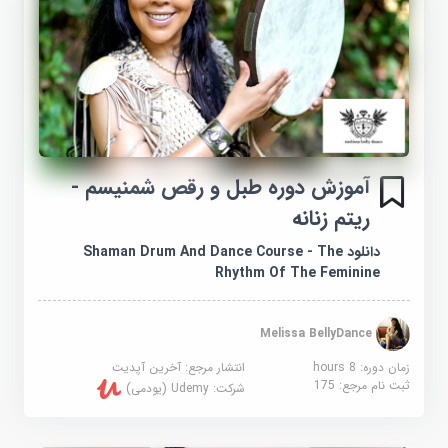
آموزش دوره طبل و رقص شمنیسم -
ریتم زنانه
دانلود Shaman Drum And Dance Course - The
Rhythm Of The Feminine
Melissa BellyDance
زمان دوره: 8 hours
انتشار مرجع:
آخرین آپدیت
ثبت نام مرجع:
175
شرکت:
Udemy (یودمی)