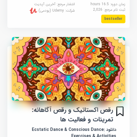
زمان دوره: 16.5 hours
انتشار مرجع:
آخرین آپدیت
ثبت نام مرجع:
2,026
شرکت:
Udemy (یودمی)
bestseller
رقص اکستاتیک و رقص آگاهانه:
تمرینات و فعالیت ها
دانلود Ecstatic Dance & Conscious Dance:
Exercises & Activities