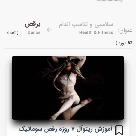
برقص
سلامتی و تناسب اندام
عنوان:
Health & Fitness
Dance
( تعداد
62
دوره )
آموزش ریتوآل ۷ روزه رقص سوماتیک