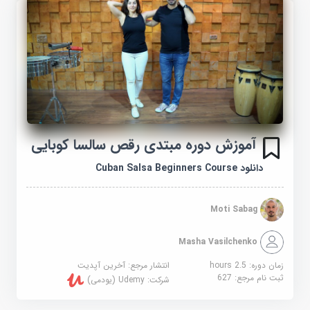
آموزش دوره مبتدی رقص سالسا کوبایی
دانلود Cuban Salsa Beginners Course
Moti Sabag
Masha Vasilchenko
زمان دوره: 2.5 hours
انتشار مرجع:
آخرین آپدیت
ثبت نام مرجع:
627
شرکت:
Udemy (یودمی)