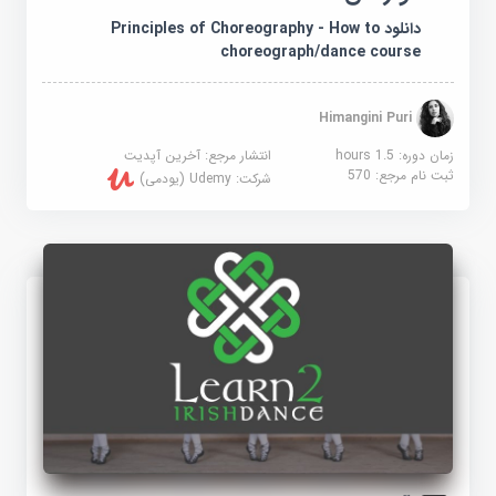
دانلود Principles of Choreography - How to
choreograph/dance course
Himangini Puri
زمان دوره: 1.5 hours
انتشار مرجع:
آخرین آپدیت
ثبت نام مرجع:
570
شرکت:
Udemy (یودمی)