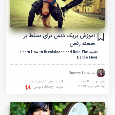
آموزش بریک دنس برای تسلط بر
صحنه رقص
دانلود Learn How to Breakdance and Rule The
Dance Floor
Emeroy Bernardo
زمان دوره: 8.5 hours
انتشار مرجع:
آخرین آپدیت
ثبت نام مرجع:
12,660
شرکت:
Udemy (یودمی)