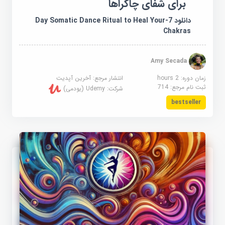
برای شفای چاکراها
دانلود 7-Day Somatic Dance Ritual to Heal Your
Chakras
Amy Secada
زمان دوره: 2 hours
انتشار مرجع:
آخرین آپدیت
ثبت نام مرجع:
714
شرکت:
Udemy (یودمی)
bestseller