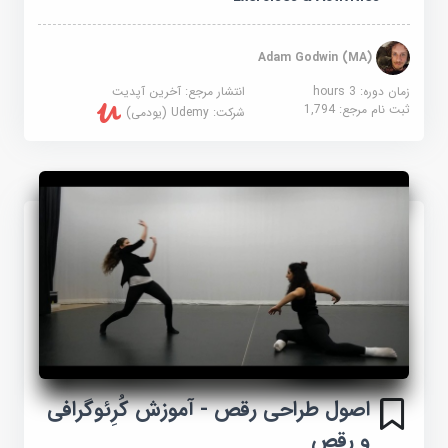
Adam Godwin (MA)
زمان دوره: 3 hours
انتشار مرجع:
آخرین آپدیت
ثبت نام مرجع:
1,794
شرکت:
Udemy (یودمی)
اصول طراحی رقص - آموزش کُرِئوگرافی
و رقص