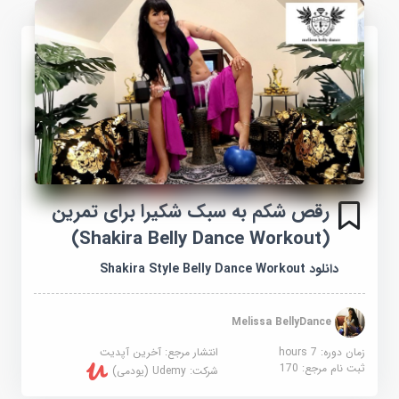
رقص شکم به سبک شکیرا برای تمرین
(Shakira Belly Dance Workout)
دانلود Shakira Style Belly Dance Workout
Melissa BellyDance
زمان دوره: 7 hours
انتشار مرجع:
آخرین آپدیت
ثبت نام مرجع:
170
شرکت:
Udemy (یودمی)