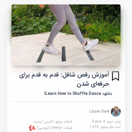
آموزش رقص شافل: قدم به قدم برای
حرفه‌ای شدن
دانلود Learn How to Shuffle Dance!
Lizzie Clark
زمان دوره: 4 hours
انتشار مرجع:
آخرین آپدیت
ثبت نام مرجع:
1,672
شرکت:
Udemy (یودمی)