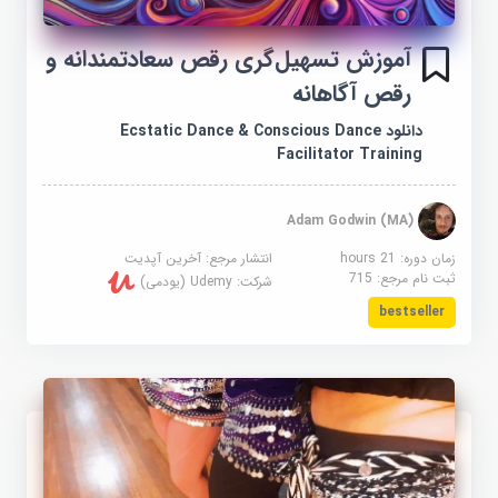
آموزش تسهیل‌گری رقص سعادتمندانه و
رقص آگاهانه
دانلود Ecstatic Dance & Conscious Dance
Facilitator Training
Adam Godwin (MA)
زمان دوره: 21 hours
انتشار مرجع:
آخرین آپدیت
ثبت نام مرجع:
715
شرکت:
Udemy (یودمی)
bestseller