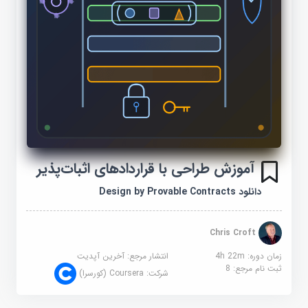
آموزش طراحی با قراردادهای اثبات‌پذیر
دانلود Design by Provable Contracts
Chris Croft
زمان دوره: 4h 22m
انتشار مرجع:
آخرین آپدیت
ثبت نام مرجع:
8
شرکت:
Coursera (کورسرا)