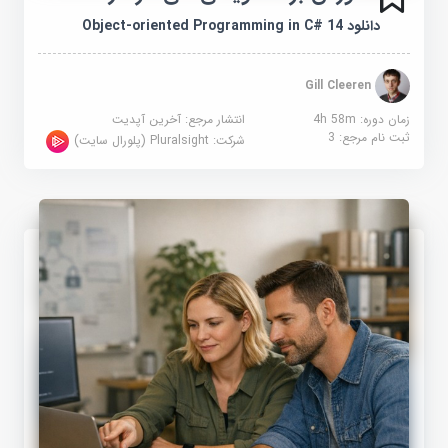
دانلود Object-oriented Programming in C# 14
Gill Cleeren
زمان دوره: 4h 58m
انتشار مرجع:
آخرین آپدیت
ثبت نام مرجع:
3
شرکت:
Pluralsight (پلورال سایت)