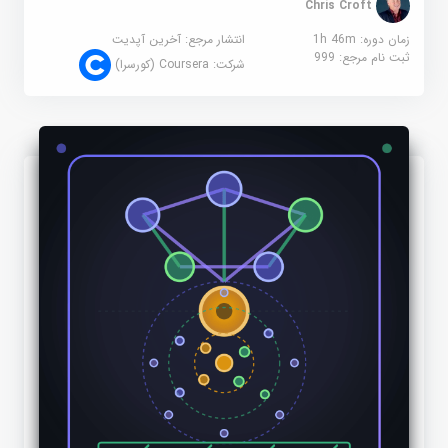
Chris Croft
زمان دوره: 1h 46m
انتشار مرجع:
آخرین آپدیت
ثبت نام مرجع:
999
شرکت:
Coursera (کورسرا)