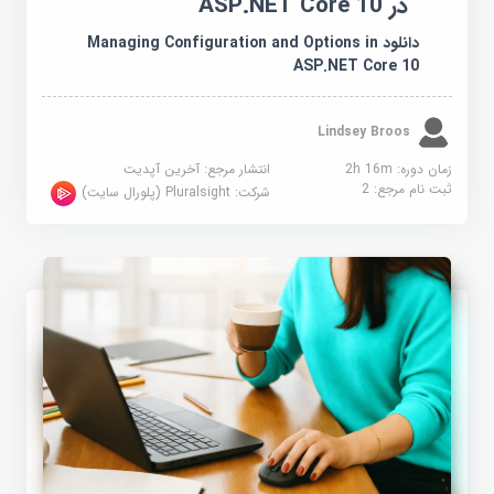
در ASP.NET Core 10
دانلود Managing Configuration and Options in
ASP.NET Core 10
Lindsey Broos
زمان دوره: 2h 16m
انتشار مرجع:
آخرین آپدیت
ثبت نام مرجع:
2
شرکت:
Pluralsight (پلورال سایت)