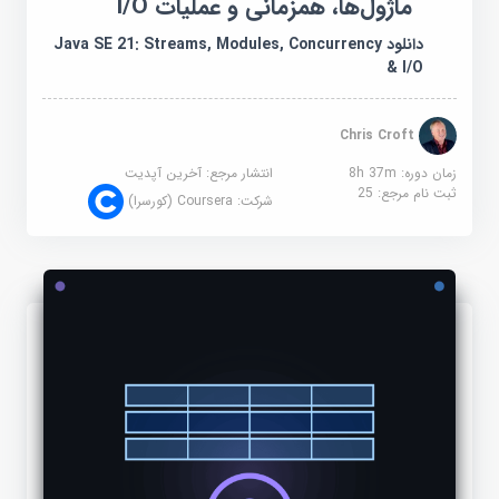
ماژول‌ها، همزمانی و عملیات I/O
دانلود Java SE 21: Streams, Modules, Concurrency
& I/O
Chris Croft
زمان دوره: 8h 37m
انتشار مرجع:
آخرین آپدیت
ثبت نام مرجع:
25
شرکت:
Coursera (کورسرا)