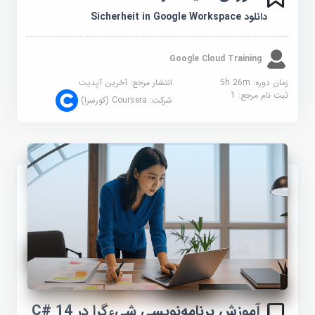
دانلود Sicherheit in Google Workspace
Google Cloud Training
زمان دوره: 5h 26m
انتشار مرجع:
آخرین آپدیت
ثبت نام مرجع:
1
شرکت:
Coursera (کورسرا)
آموزش برنامه‌نویسی شیءگرا در C# 14