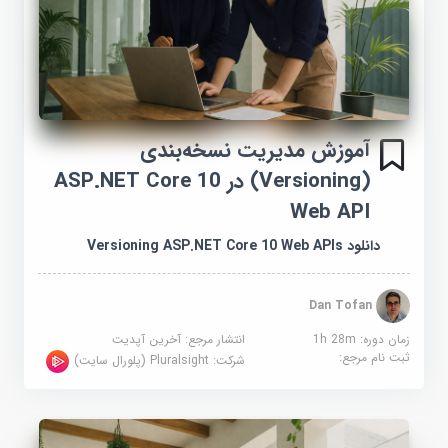
آموزش مدیریت نسخه‌بندی
(Versioning) در ASP.NET Core 10
Web API
دانلود Versioning ASP.NET Core 10 Web APIs
Dan Tofan
زمان دوره: 1h 28m
انتشار مرجع:
آخرین آپدیت
ثبت نام مرجع:
شرکت:
Pluralsight (پلورال سایت)