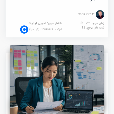
Chris Croft
زمان دوره: 3h 12m
انتشار مرجع:
آخرین آپدیت
ثبت نام مرجع:
12
شرکت:
Coursera (کورسرا)