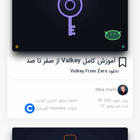
آموزش کامل Valkey از صفر تا صد
دانلود Valkey From Zero
Chris Croft
زمان دوره: 2h 23m
انتشار مرجع:
آخرین آپدیت
ثبت نام مرجع:
12
شرکت:
Coursera (کورسرا)