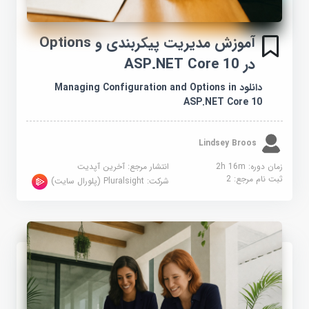
آموزش مدیریت پیکربندی و Options
در ASP.NET Core 10
دانلود Managing Configuration and Options in
ASP.NET Core 10
Lindsey Broos
زمان دوره: 2h 16m
انتشار مرجع:
آخرین آپدیت
ثبت نام مرجع:
2
شرکت:
Pluralsight (پلورال سایت)