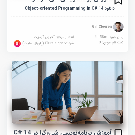
دانلود Object-oriented Programming in C# 14
Gill Cleeren
زمان دوره: 4h 58m
انتشار مرجع:
آخرین آپدیت
ثبت نام مرجع:
3
شرکت:
Pluralsight (پلورال سایت)
آموزش برنامه‌نویسی شیءگرا در C# 14