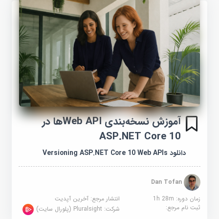
آموزش نسخه‌بندی Web APIها در
ASP.NET Core 10
دانلود Versioning ASP.NET Core 10 Web APIs
Dan Tofan
زمان دوره: 1h 28m
انتشار مرجع:
آخرین آپدیت
ثبت نام مرجع:
شرکت:
Pluralsight (پلورال سایت)