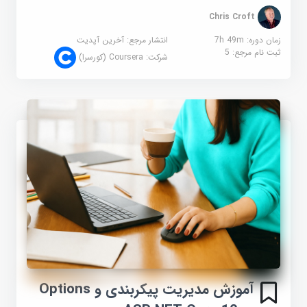
Chris Croft
زمان دوره: 7h 49m
انتشار مرجع:
آخرین آپدیت
ثبت نام مرجع:
5
شرکت:
Coursera (کورسرا)
آموزش مدیریت پیکربندی و Options