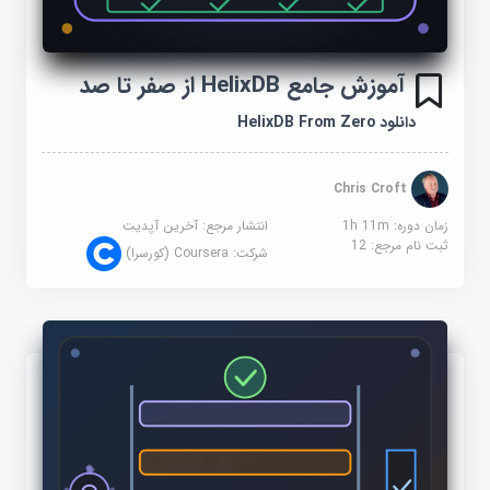
آموزش جامع HelixDB از صفر تا صد
دانلود HelixDB From Zero
Chris Croft
زمان دوره: 1h 11m
انتشار مرجع:
آخرین آپدیت
ثبت نام مرجع:
12
شرکت:
Coursera (کورسرا)