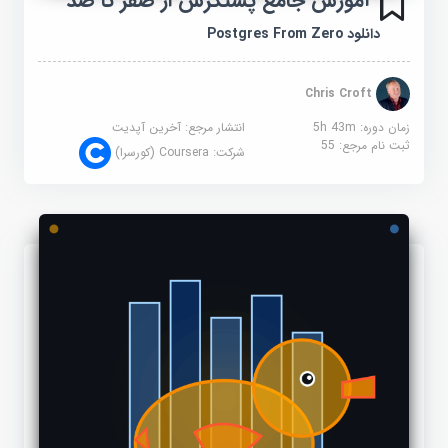
آموزش جامع پستگرس از صفر تا صد
دانلود Postgres From Zero
Chris Croft
زمان دوره: 5h 43m
انتشار مرجع:
آخرین آپدیت
ثبت نام مرجع:
55
شرکت:
Coursera (کورسرا)