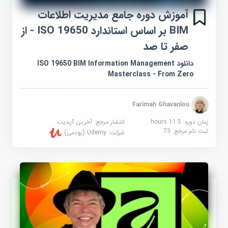
آموزش دوره جامع مدیریت اطلاعات
BIM بر اساس استاندارد ISO 19650 - از
صفر تا صد
دانلود ISO 19650 BIM Information Management
Masterclass - From Zero
Farimah Ghavanlou
زمان دوره: 11.5 hours
انتشار مرجع:
آخرین آپدیت
ثبت نام مرجع:
73
شرکت:
Udemy (یودمی)