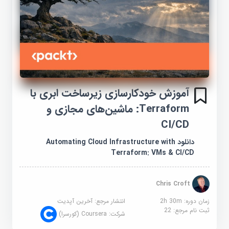
آموزش خودکارسازی زیرساخت ابری با
Terraform: ماشین‌های مجازی و
CI/CD
دانلود Automating Cloud Infrastructure with
Terraform: VMs & CI/CD
Chris Croft
زمان دوره: 2h 30m
انتشار مرجع:
آخرین آپدیت
ثبت نام مرجع:
22
شرکت:
Coursera (کورسرا)