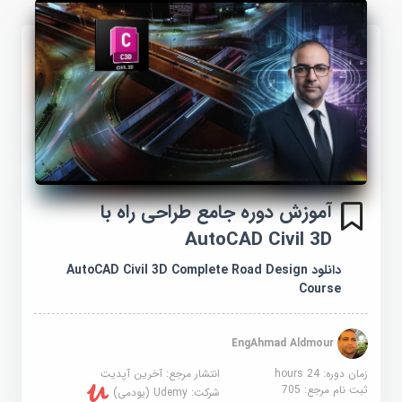
آموزش دوره جامع طراحی راه با
AutoCAD Civil 3D
دانلود AutoCAD Civil 3D Complete Road Design
Course
EngAhmad Aldmour
زمان دوره: 24 hours
انتشار مرجع:
آخرین آپدیت
ثبت نام مرجع:
705
شرکت:
Udemy (یودمی)