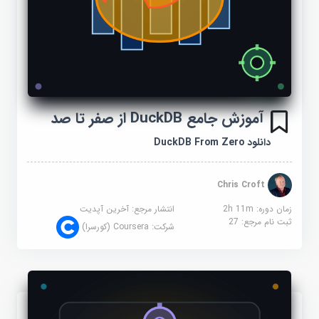
آموزش جامع DuckDB از صفر تا صد
دانلود DuckDB From Zero
Chris Croft
زمان دوره: 2h 11m
انتشار مرجع:
آخرین آپدیت
ثبت نام مرجع:
27
شرکت:
Coursera (کورسرا)