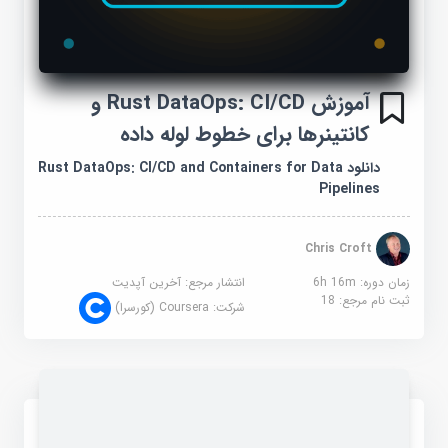
آموزش Rust DataOps: CI/CD و
کانتینرها برای خطوط لوله داده
دانلود Rust DataOps: CI/CD and Containers for Data
Pipelines
Chris Croft
زمان دوره: 6h 16m
انتشار مرجع:
آخرین آپدیت
ثبت نام مرجع:
18
شرکت:
Coursera (کورسرا)