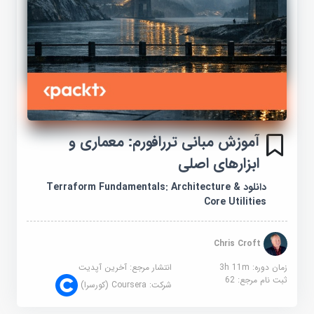
آموزش مبانی تررافورم: معماری و
ابزارهای اصلی
دانلود Terraform Fundamentals: Architecture &
Core Utilities
Chris Croft
زمان دوره: 3h 11m
انتشار مرجع:
آخرین آپدیت
ثبت نام مرجع:
62
شرکت:
Coursera (کورسرا)