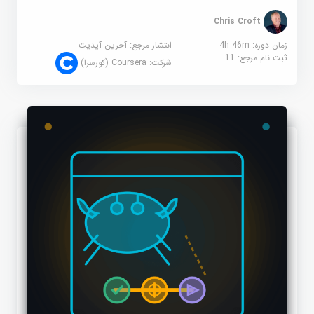
Chris Croft
زمان دوره: 4h 46m
انتشار مرجع:
آخرین آپدیت
ثبت نام مرجع:
11
شرکت:
Coursera (کورسرا)