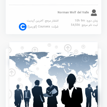
Norman Wolf del Valle
زمان دوره: 10h 9m
انتشار مرجع:
آخرین آپدیت
ثبت نام مرجع:
54,556
شرکت:
Coursera (کورسرا)