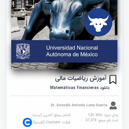
آموزش ریاضیات مالی
دانلود Matemáticas financieras
Dr. Gonzálo Antonio Luna Guerra
زمان دوره: 12h 43m
انتشار مرجع:
آخرین آپدیت
ثبت نام مرجع:
37,378
شرکت:
Coursera (کورسرا)