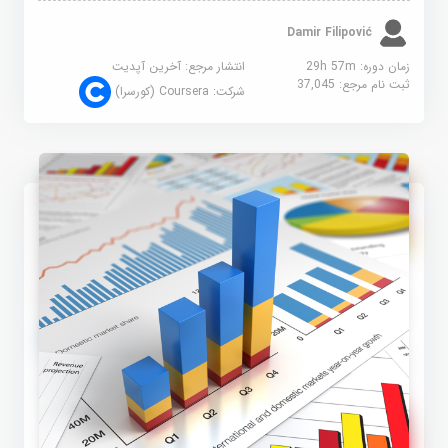
Damir Filipović
زمان دوره: 29h 57m
انتشار مرجع:
آخرین آپدیت
ثبت نام مرجع:
37,045
شرکت:
Coursera (کورسرا)