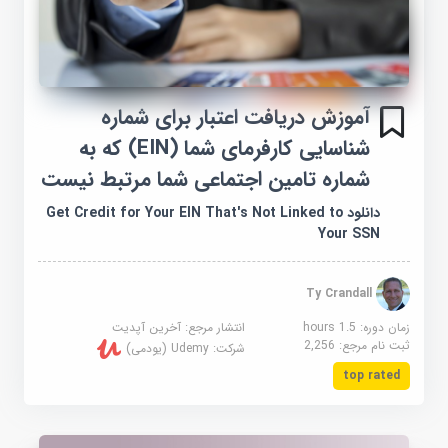
آموزش دریافت اعتبار برای شماره
شناسایی کارفرمای شما (EIN) که به
شماره تامین اجتماعی شما مرتبط نیست
دانلود Get Credit for Your EIN That's Not Linked to
Your SSN
Ty Crandall
زمان دوره: 1.5 hours
انتشار مرجع:
آخرین آپدیت
ثبت نام مرجع:
2,256
شرکت:
Udemy (یودمی)
top rated