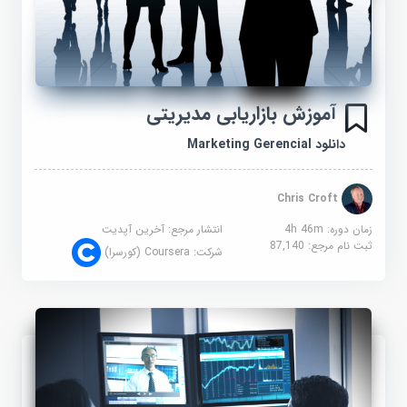
آموزش بازاریابی مدیریتی
دانلود Marketing Gerencial
Chris Croft
زمان دوره: 4h 46m
انتشار مرجع:
آخرین آپدیت
ثبت نام مرجع:
87,140
شرکت:
Coursera (کورسرا)