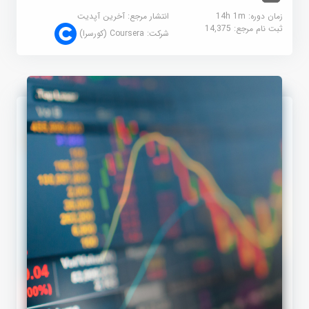
زمان دوره: 14h 1m
انتشار مرجع:
آخرین آپدیت
ثبت نام مرجع:
14,375
شرکت:
Coursera (کورسرا)