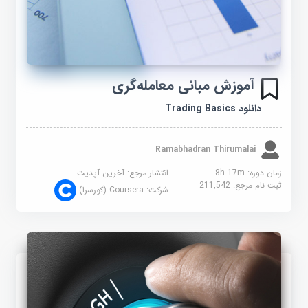
آموزش مبانی معامله‌گری
دانلود Trading Basics
Ramabhadran Thirumalai
زمان دوره: 8h 17m
انتشار مرجع:
آخرین آپدیت
ثبت نام مرجع:
211,542
شرکت:
Coursera (کورسرا)