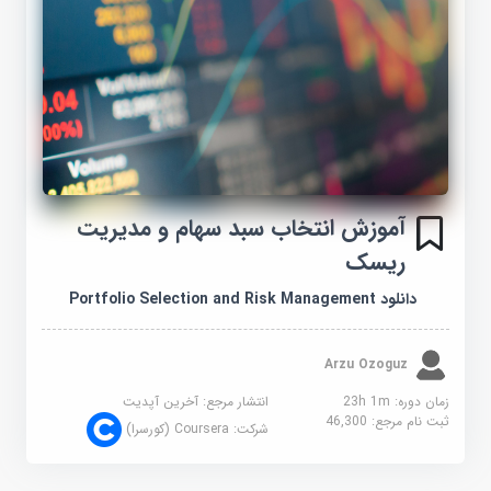
آموزش انتخاب سبد سهام و مدیریت
ریسک
دانلود Portfolio Selection and Risk Management
Arzu Ozoguz
زمان دوره: 23h 1m
انتشار مرجع:
آخرین آپدیت
ثبت نام مرجع:
46,300
شرکت:
Coursera (کورسرا)