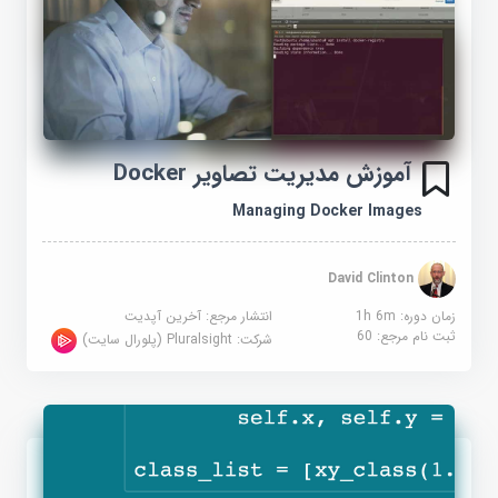
آموزش مدیریت تصاویر Docker
Managing Docker Images
David Clinton
زمان دوره: 1h 6m
انتشار مرجع:
آخرین آپدیت
ثبت نام مرجع:
60
شرکت:
Pluralsight (پلورال سایت)