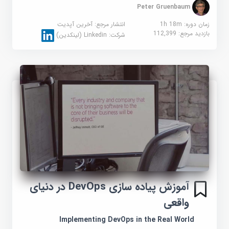
Peter Gruenbaum
زمان دوره: 1h 18m
انتشار مرجع:
آخرین آپدیت
بازدید مرجع:
112,399
شرکت:
Linkedin (لینکدین)
آموزش پیاده سازی DevOps در دنیای
واقعی
Implementing DevOps in the Real World