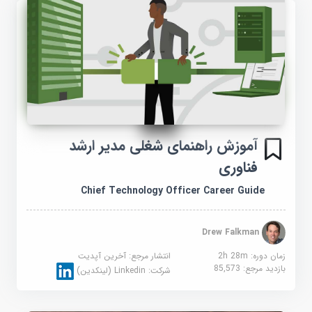
آموزش راهنمای شغلی مدیر ارشد
فناوری
Chief Technology Officer Career Guide
Drew Falkman
زمان دوره: 2h 28m
انتشار مرجع:
آخرین آپدیت
بازدید مرجع:
85,573
شرکت:
Linkedin (لینکدین)