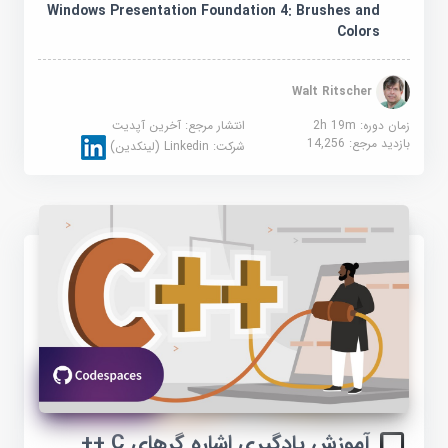
Windows Presentation Foundation 4: Brushes and
Colors
Walt Ritscher
زمان دوره: 2h 19m
انتشار مرجع:
آخرین آپدیت
بازدید مرجع:
14,256
شرکت:
Linkedin (لینکدین)
آموزش یادگیری اشاره گرهای C ++