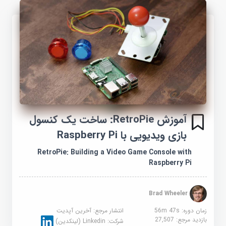
آموزش RetroPie: ساخت یک کنسول
بازی ویدیویی با Raspberry Pi
RetroPie: Building a Video Game Console with
Raspberry Pi
Brad Wheeler
زمان دوره: 56m 47s
انتشار مرجع:
آخرین آپدیت
بازدید مرجع:
27,507
شرکت:
Linkedin (لینکدین)