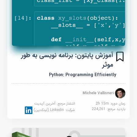
آموزش پایتون: برنامه نویسی به طور
موثر
Python: Programming Efficiently
Michele Vallisneri
زمان دوره: 2h 15m
انتشار مرجع:
آخرین آپدیت
بازدید مرجع:
224,261
شرکت:
Linkedin (لینکدین)