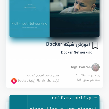
آموزش شبکه Docker
Docker Networking
Nigel Poulton
زمان دوره: 1h 49m
انتشار مرجع:
آخرین آپدیت
ثبت نام مرجع:
235
شرکت:
Pluralsight (پلورال سایت)