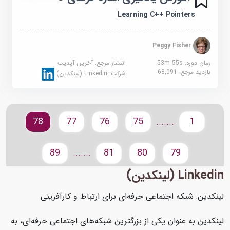
Learning C++ Pointers
Peggy Fisher
زمان دوره: 53m 55s
انتشار مرجع:
آخرین آپدیت
بازدید مرجع:
68,091
شرکت:
Linkedin (لینکدین)
78
77
76
75
1
.......
89
81
80
79
.......
Linkedin (لینکدین)
لینکدین: شبکه اجتماعی حرفه‌ای برای ارتباط و کارآفرینی
لینکدین به عنوان یکی از بزرگترین شبکه‌های اجتماعی حرفه‌ای، به