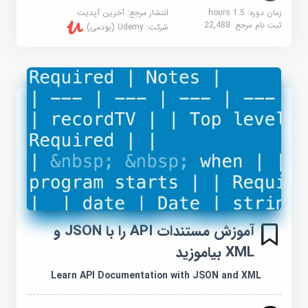
زمان دوره: 1.5 hours
انتشار مرجع:
آخرین آپدیت
ثبت نام مرجع:
22,488
شرکت:
Udemy (یودمی)
آموزش مستندات API را با JSON و
XML بیاموزید
Learn API Documentation with JSON and XML