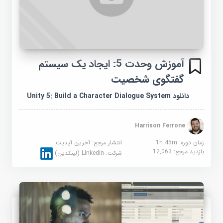
آموزش وحدت 5: ایجاد یک سیستم
گفتگوی شخصیت
دانلود Unity 5: Build a Character Dialogue System
Harrison Ferrone
زمان دوره: 1h 45m
انتشار مرجع:
آخرین آپدیت
بازدید مرجع:
12,063
شرکت:
Linkedin (لینکدین)