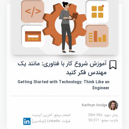
آموزش شروع کار با فناوری: مانند یک
مهندس فکر کنید
Getting Started with Technology: Think Like an
Engineer
Kathryn Hodge
زمان دوره: 20m 55s
انتشار مرجع:
آخرین آپدیت
بازدید مرجع:
50,311
شرکت:
Linkedin (لینکدین)