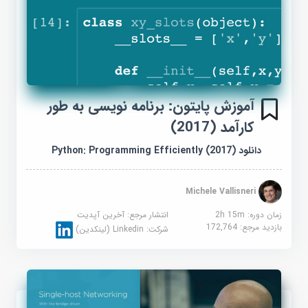
آموزش پایتون: برنامه نویسی به طور
کارآمد (2017)
دانلود Python: Programming Efficiently (2017)
Michele Vallisneri
زمان دوره: 2h 15m
انتشار مرجع:
آخرین آپدیت
بازدید مرجع:
172,764
شرکت:
Linkedin (لینکدین)