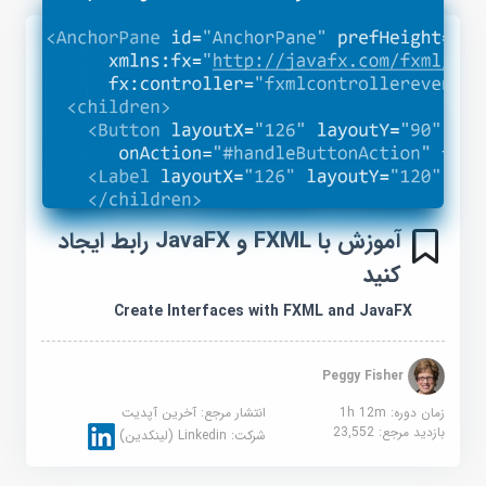
آموزش با FXML و JavaFX رابط ایجاد
کنید
Create Interfaces with FXML and JavaFX
Peggy Fisher
زمان دوره: 1h 12m
انتشار مرجع:
آخرین آپدیت
بازدید مرجع:
23,552
شرکت:
Linkedin (لینکدین)