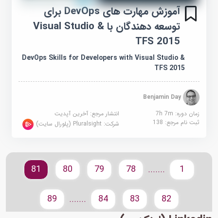
آموزش مهارت های DevOps برای
توسعه دهندگان با Visual Studio &
TFS 2015
DevOps Skills for Developers with Visual Studio &
TFS 2015
Benjamin Day
زمان دوره: 7h 7m
انتشار مرجع:
آخرین آپدیت
ثبت نام مرجع:
138
شرکت:
Pluralsight (پلورال سایت)
81
80
79
78
1
.......
89
84
83
82
.......