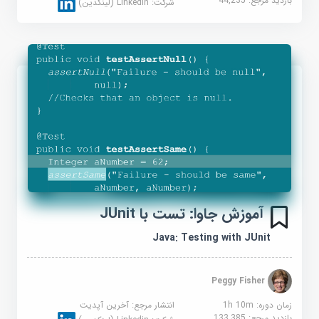
بازدید مرجع:
44,235
شرکت:
Linkedin (لینکدین)
آموزش جاوا: تست با JUnit
Java: Testing with JUnit
Peggy Fisher
زمان دوره: 1h 10m
انتشار مرجع:
آخرین آپدیت
بازدید مرجع:
133,385