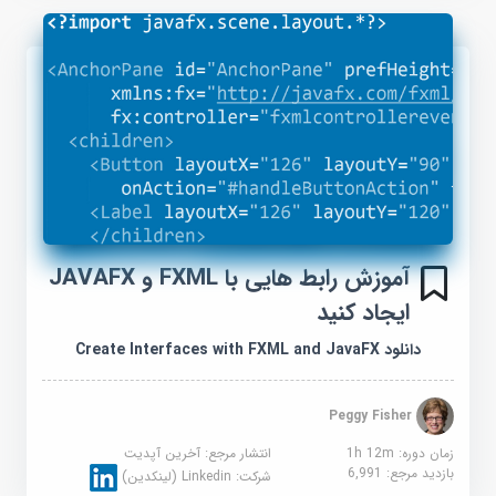
آموزش رابط هایی با FXML و JAVAFX
ایجاد کنید
دانلود Create Interfaces with FXML and JavaFX
Peggy Fisher
زمان دوره: 1h 12m
انتشار مرجع:
آخرین آپدیت
بازدید مرجع:
6,991
شرکت:
Linkedin (لینکدین)