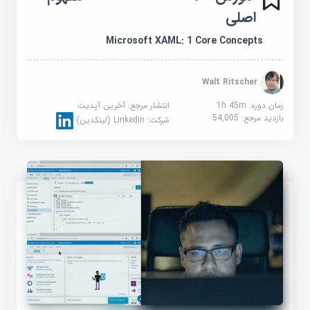
اصلی
Microsoft XAML: 1 Core Concepts
Walt Ritscher
زمان دوره: 1h 45m
انتشار مرجع:
آخرین آپدیت
بازدید مرجع:
54,005
شرکت:
Linkedin (لینکدین)