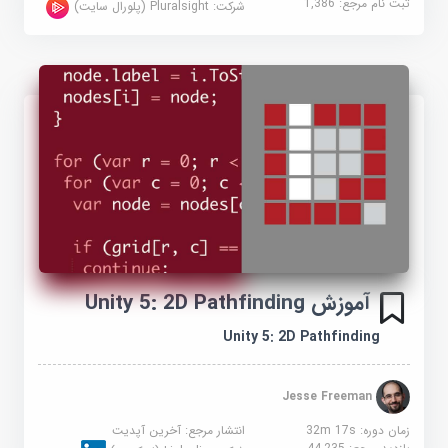
ثبت نام مرجع:
1,386
شرکت:
Pluralsight (پلورال سایت)
آموزش Unity 5: 2D Pathfinding
Unity 5: 2D Pathfinding
Jesse Freeman
زمان دوره: 32m 17s
انتشار مرجع:
آخرین آپدیت