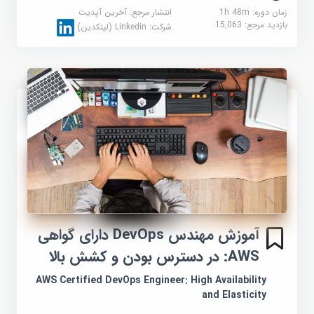
زمان دوره: 1h 48m
انتشار مرجع:
آخرین آپدیت
بازدید مرجع:
15,063
شرکت:
Linkedin (لینکدین)
آموزش مهندس DevOps دارای گواهی
AWS: در دسترس بودن و کشش بالا
AWS Certified DevOps Engineer: High Availability
and Elasticity