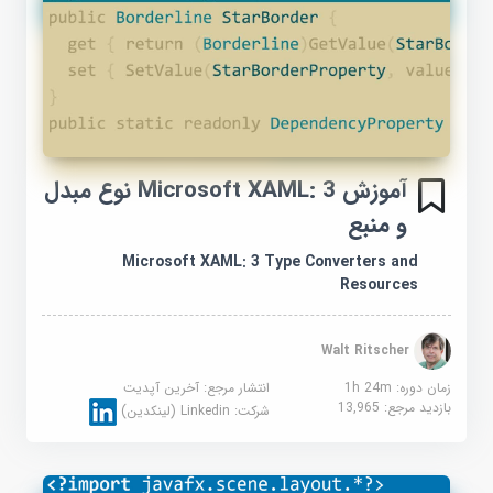
آموزش Microsoft XAML: 3 نوع مبدل
و منبع
Microsoft XAML: 3 Type Converters and
Resources
Walt Ritscher
زمان دوره: 1h 24m
انتشار مرجع:
آخرین آپدیت
بازدید مرجع:
13,965
شرکت:
Linkedin (لینکدین)