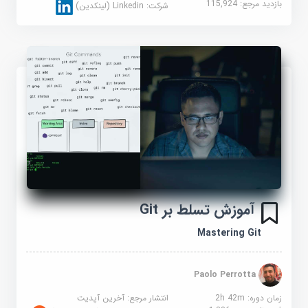
بازدید مرجع:
115,924
شرکت:
Linkedin (لینکدین)
آموزش تسلط بر Git
Mastering Git
Paolo Perrotta
زمان دوره: 2h 42m
انتشار مرجع:
آخرین آپدیت