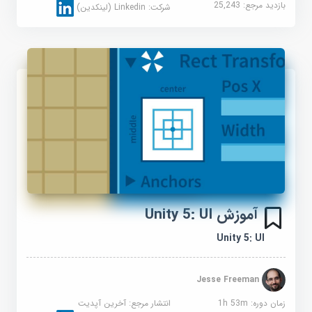
بازدید مرجع:
25,243
شرکت:
Linkedin (لینکدین)
آموزش Unity 5: UI
Unity 5: UI
Jesse Freeman
زمان دوره: 1h 53m
انتشار مرجع:
آخرین آپدیت