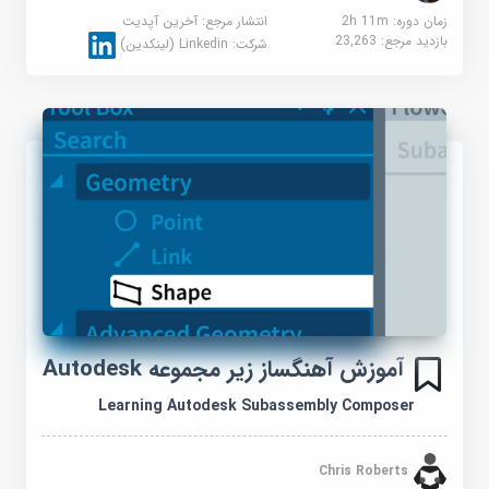
زمان دوره: 2h 11m
انتشار مرجع:
آخرین آپدیت
بازدید مرجع:
23,263
شرکت:
Linkedin (لینکدین)
آموزش آهنگساز زیر مجموعه Autodesk
Learning Autodesk Subassembly Composer
Chris Roberts