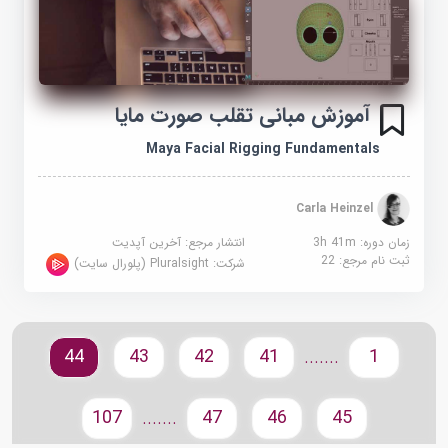
آموزش مبانی تقلب صورت مایا
Maya Facial Rigging Fundamentals
Carla Heinzel
زمان دوره: 3h 41m
انتشار مرجع:
آخرین آپدیت
ثبت نام مرجع:
22
شرکت:
Pluralsight (پلورال سایت)
44
43
42
41
1
.......
107
47
46
45
.......