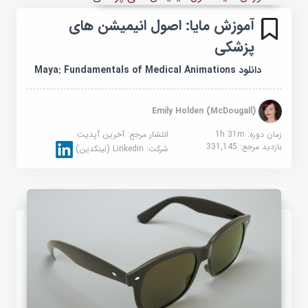
آموزش مایا: اصول انیمیشن های
پزشکی
دانلود Maya: Fundamentals of Medical Animations
Emily Holden (McDougall)
زمان دوره: 1h 31m
انتشار مرجع:
آخرین آپدیت
بازدید مرجع:
331,145
شرکت:
Linkedin (لینکدین)