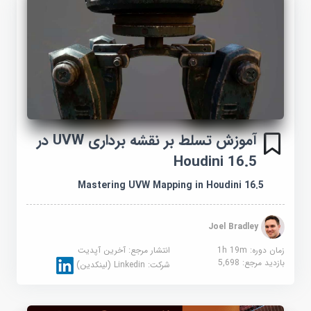
آموزش تسلط بر نقشه برداری UVW در
Houdini 16.5
Mastering UVW Mapping in Houdini 16.5
Joel Bradley
زمان دوره: 1h 19m
انتشار مرجع:
آخرین آپدیت
بازدید مرجع:
5,698
شرکت:
Linkedin (لینکدین)