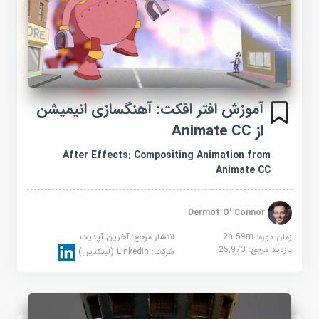
آموزش افتر افکت: آهنگسازی انیمیشن
از Animate CC
After Effects: Compositing Animation from
Animate CC
Dermot O' Connor
زمان دوره: 2h 59m
انتشار مرجع:
آخرین آپدیت
بازدید مرجع:
25,973
شرکت:
Linkedin (لینکدین)