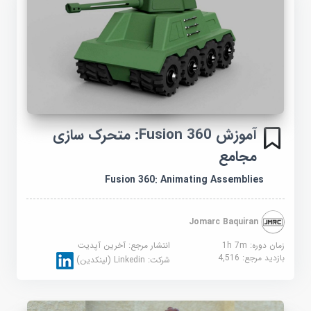
آموزش Fusion 360: متحرک سازی
مجامع
Fusion 360: Animating Assemblies
Jomarc Baquiran
زمان دوره: 1h 7m
انتشار مرجع:
آخرین آپدیت
بازدید مرجع:
4,516
شرکت:
Linkedin (لینکدین)