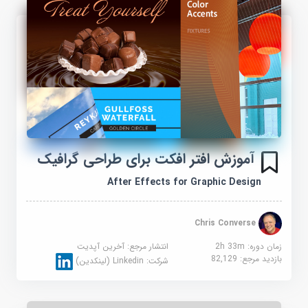
آموزش افتر افکت برای طراحی گرافیک
After Effects for Graphic Design
Chris Converse
زمان دوره: 2h 33m
انتشار مرجع:
آخرین آپدیت
بازدید مرجع:
82,129
شرکت:
Linkedin (لینکدین)