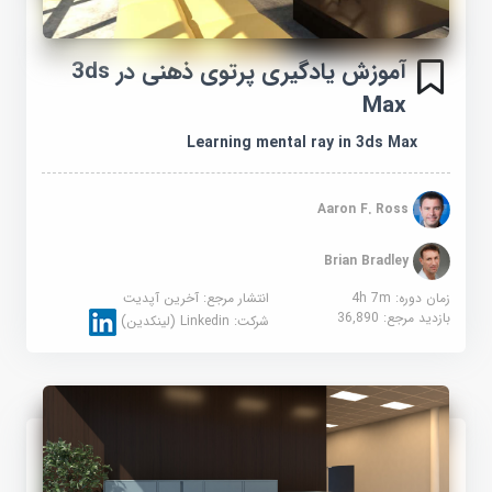
آموزش یادگیری پرتوی ذهنی در 3ds
Max
Learning mental ray in 3ds Max
Aaron F. Ross
Brian Bradley
زمان دوره: 4h 7m
انتشار مرجع:
آخرین آپدیت
بازدید مرجع:
36,890
شرکت:
Linkedin (لینکدین)