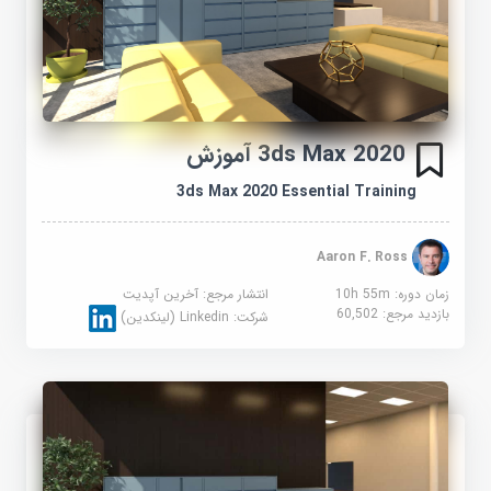
3ds Max 2020 آموزش
3ds Max 2020 Essential Training
Aaron F. Ross
زمان دوره: 10h 55m
انتشار مرجع:
آخرین آپدیت
بازدید مرجع:
60,502
شرکت:
Linkedin (لینکدین)