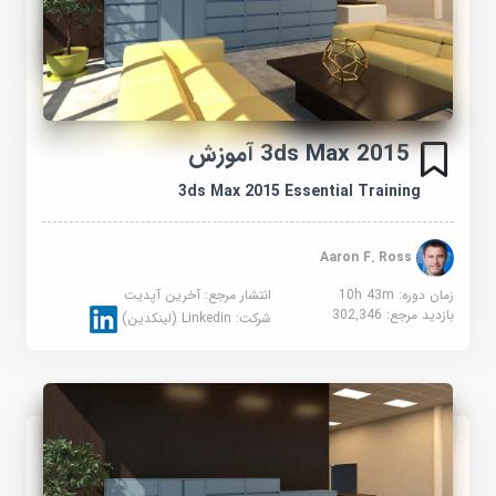
3ds Max 2015 آموزش
3ds Max 2015 Essential Training
Aaron F. Ross
زمان دوره: 10h 43m
انتشار مرجع:
آخرین آپدیت
بازدید مرجع:
302,346
شرکت:
Linkedin (لینکدین)