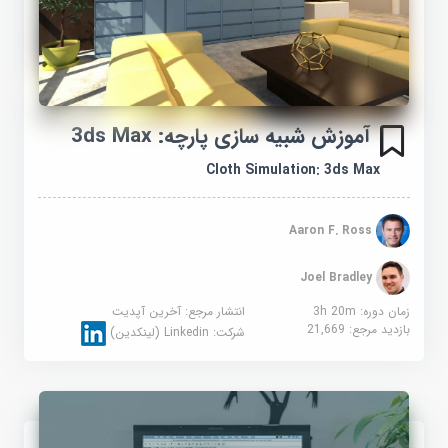
آموزش شبیه سازی پارچه: 3ds Max
Cloth Simulation: 3ds Max
Aaron F. Ross
Joel Bradley
زمان دوره: 3h 20m
انتشار مرجع:
آخرین آپدیت
بازدید مرجع:
21,669
شرکت:
Linkedin (لینکدین)