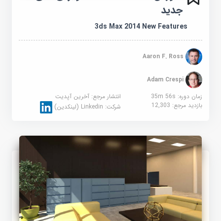
جدید
3ds Max 2014 New Features
Aaron F. Ross
Adam Crespi
زمان دوره: 35m 56s
انتشار مرجع:
آخرین آپدیت
بازدید مرجع:
12,303
شرکت:
Linkedin (لینکدین)