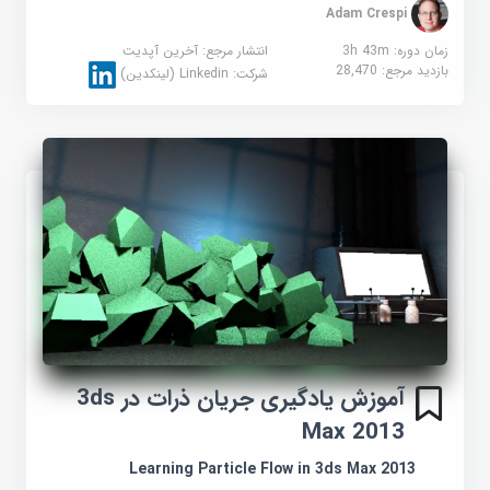
Adam Crespi
زمان دوره: 3h 43m
انتشار مرجع:
آخرین آپدیت
بازدید مرجع:
28,470
شرکت:
Linkedin (لینکدین)
آموزش یادگیری جریان ذرات در 3ds
Max 2013
Learning Particle Flow in 3ds Max 2013