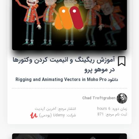
آموزش ریگینگ و انیمیت کردن وکتورها
در موهو پرو
دانلود Rigging and Animating Vectors in Moho Pro
Chad Troftgruben
زمان دوره: 6 hours
انتشار مرجع:
آخرین آپدیت
ثبت نام مرجع:
871
شرکت:
Udemy (یودمی)