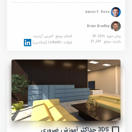
Aaron F. Ross
Brian Bradley
زمان دوره: 3h 32m
انتشار مرجع:
آخرین آپدیت
بازدید مرجع:
31,241
شرکت:
Linkedin (لینکدین)
3DS حداکثر آموزش ضروری