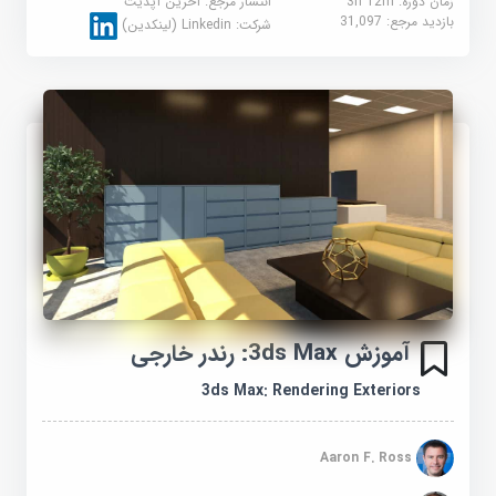
زمان دوره: 3h 12m
انتشار مرجع:
آخرین آپدیت
بازدید مرجع:
31,097
شرکت:
Linkedin (لینکدین)
آموزش 3ds Max: رندر خارجی
3ds Max: Rendering Exteriors
Aaron F. Ross