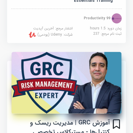
Essentials Training
99 Productivity
زمان دوره: 1.5 hours
انتشار مرجع:
آخرین آپدیت
ثبت نام مرجع:
237
شرکت:
Udemy (یودمی)
آموزش GRC | مدیریت ریسک و
کنترل‌ها - مسترکلاس تخصصی