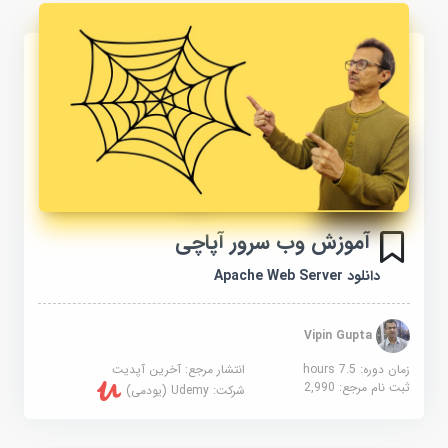
آموزش وب سرور آپاچی
دانلود Apache Web Server
Vipin Gupta
زمان دوره: 7.5 hours
انتشار مرجع:
آخرین آپدیت
ثبت نام مرجع:
2,990
شرکت:
Udemy (یودمی)