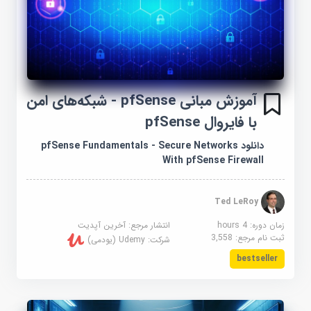
آموزش مبانی pfSense - شبکه‌های امن
با فایروال pfSense
دانلود pfSense Fundamentals - Secure Networks
With pfSense Firewall
Ted LeRoy
زمان دوره: 4 hours
انتشار مرجع:
آخرین آپدیت
ثبت نام مرجع:
3,558
شرکت:
Udemy (یودمی)
bestseller