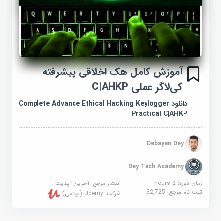
آموزش کامل هک اخلاقی پیشرفته
کی‌لاگر عملی C|AHKP
دانلود Complete Advance Ethical Hacking Keylogger
Practical C|AHKP
Debayan Dey
Dey Tech Academy
زمان دوره: 2 hours
انتشار مرجع:
آخرین آپدیت
ثبت نام مرجع:
32,725
شرکت:
Udemy (یودمی)