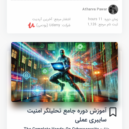
Atharva Pawar
زمان دوره: 11 hours
انتشار مرجع:
آخرین آپدیت
ثبت نام مرجع:
1,126
شرکت:
Udemy (یودمی)
آموزش دوره جامع تحلیلگر امنیت
سایبری عملی