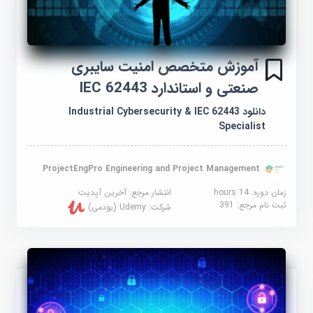
آموزش متخصص امنیت سایبری
صنعتی و استاندارد IEC 62443
دانلود Industrial Cybersecurity & IEC 62443
Specialist
ProjectEngPro Engineering and Project Management
زمان دوره: 14 hours
انتشار مرجع:
آخرین آپدیت
ثبت نام مرجع:
391
شرکت:
Udemy (یودمی)