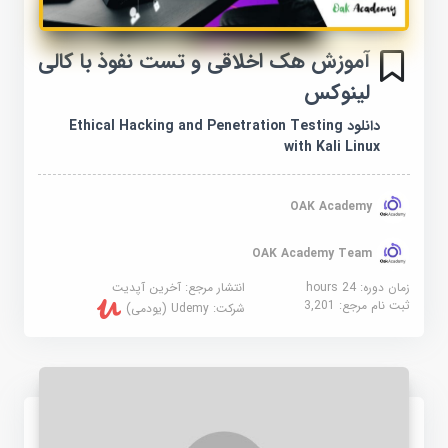
آموزش هک اخلاقی و تست نفوذ با کالی
لینوکس
دانلود Ethical Hacking and Penetration Testing
with Kali Linux
OAK Academy
OAK Academy Team
زمان دوره: 24 hours
انتشار مرجع:
آخرین آپدیت
ثبت نام مرجع:
3,201
شرکت:
Udemy (یودمی)