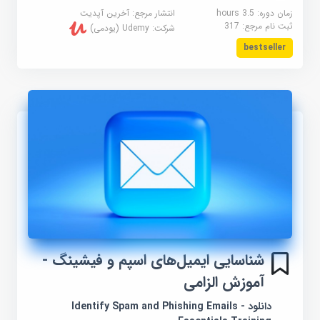
زمان دوره: 3.5 hours
انتشار مرجع:
آخرین آپدیت
ثبت نام مرجع:
317
شرکت:
Udemy (یودمی)
bestseller
شناسایی ایمیل‌های اسپم و فیشینگ -
آموزش الزامی
دانلود Identify Spam and Phishing Emails -