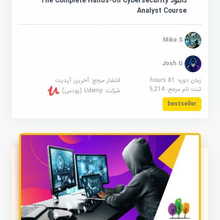
دانلود The Complete Hands-On Cybersecurity
Analyst Course
Mike S
Josh G
زمان دوره: 81 hours
انتشار مرجع:
آخرین آپدیت
ثبت نام مرجع:
5,214
شرکت:
Udemy (یودمی)
bestseller