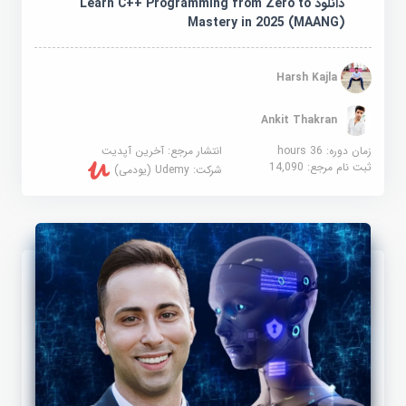
دانلود Learn C++ Programming from Zero to
Mastery in 2025 (MAANG)
Harsh Kajla
Ankit Thakran
زمان دوره: 36 hours
انتشار مرجع:
آخرین آپدیت
ثبت نام مرجع:
14,090
شرکت:
Udemy (یودمی)