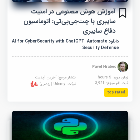
آموزش هوش مصنوعی در امنیت
سایبری با چت‌جی‌پی‌تی: اتوماسیون
دفاع سایبری
دانلود AI for CyberSecurity with ChatGPT: Automate
Security Defense
Pavel Hrabec
زمان دوره: 5 hours
انتشار مرجع:
آخرین آپدیت
ثبت نام مرجع:
3,921
شرکت:
Udemy (یودمی)
top rated