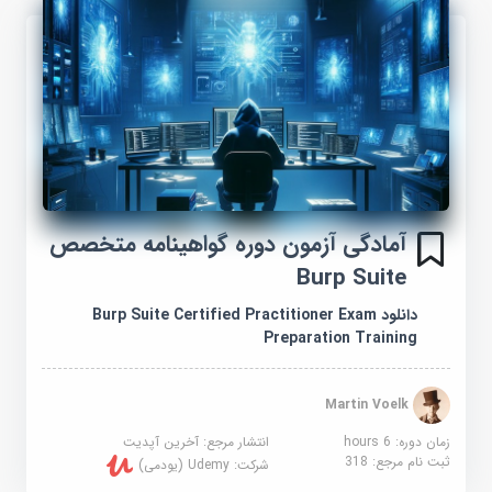
آمادگی آزمون دوره گواهینامه متخصص
Burp Suite
دانلود Burp Suite Certified Practitioner Exam
Preparation Training
Martin Voelk
زمان دوره: 6 hours
انتشار مرجع:
آخرین آپدیت
ثبت نام مرجع:
318
شرکت:
Udemy (یودمی)