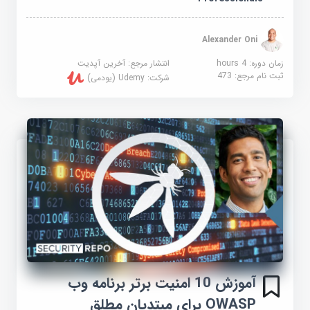
Alexander Oni
زمان دوره: 4 hours
انتشار مرجع:
آخرین آپدیت
ثبت نام مرجع:
473
شرکت:
Udemy (یودمی)
آموزش 10 امنیت برتر برنامه وب
OWASP برای مبتدیان مطلق