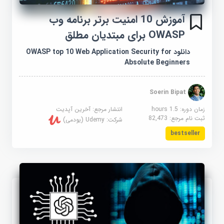
آموزش 10 امنیت برتر برنامه وب
OWASP برای مبتدیان مطلق
دانلود OWASP top 10 Web Application Security for
Absolute Beginners
Soerin Bipat
زمان دوره: 1.5 hours
انتشار مرجع:
آخرین آپدیت
ثبت نام مرجع:
82,473
شرکت:
Udemy (یودمی)
bestseller