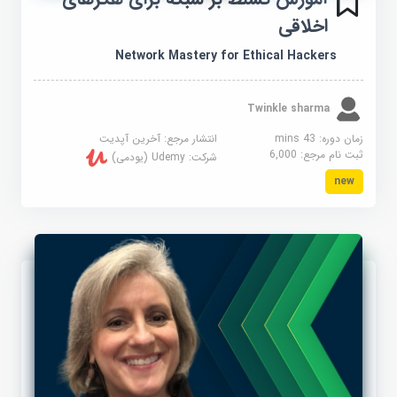
اخلاقی
Network Mastery for Ethical Hackers
Twinkle sharma
زمان دوره: 43 mins
انتشار مرجع:
آخرین آپدیت
ثبت نام مرجع:
6,000
شرکت:
Udemy (یودمی)
new