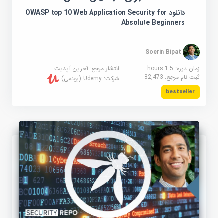
دانلود OWASP top 10 Web Application Security for
Absolute Beginners
Soerin Bipat
زمان دوره: 1.5 hours
انتشار مرجع:
آخرین آپدیت
ثبت نام مرجع:
82,473
شرکت:
Udemy (یودمی)
bestseller