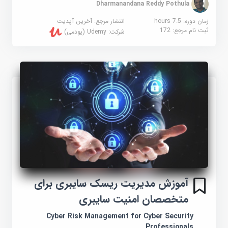
Dharmanandana Reddy Pothula
زمان دوره: 7.5 hours
انتشار مرجع:
آخرین آپدیت
ثبت نام مرجع:
172
شرکت:
Udemy (یودمی)
آموزش مدیریت ریسک سایبری برای
متخصصان امنیت سایبری
Cyber Risk Management for Cyber Security
Professionals