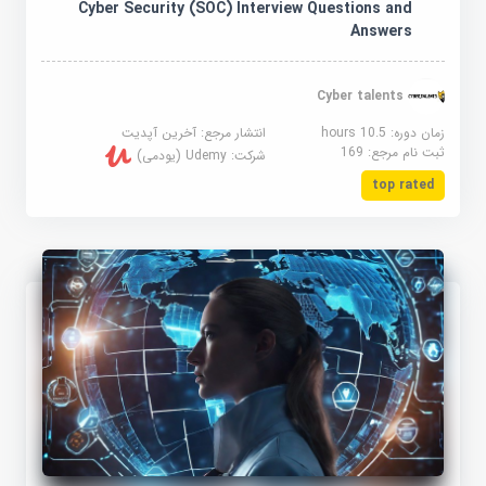
Cyber Security (SOC) Interview Questions and
Answers
Cyber talents
زمان دوره: 10.5 hours
انتشار مرجع:
آخرین آپدیت
ثبت نام مرجع:
169
شرکت:
Udemy (یودمی)
top rated