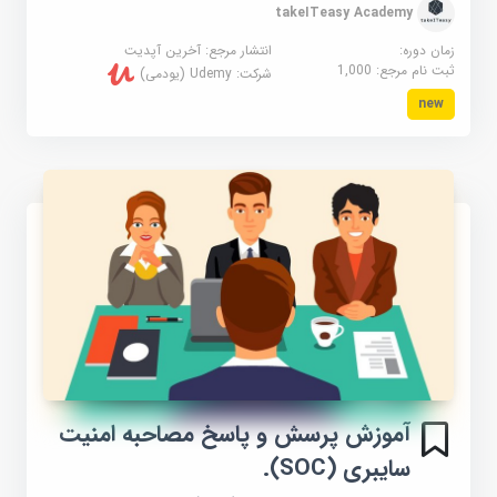
takeITeasy Academy
زمان دوره:
انتشار مرجع:
آخرین آپدیت
ثبت نام مرجع:
1,000
شرکت:
Udemy (یودمی)
new
آموزش پرسش و پاسخ مصاحبه امنیت
سایبری (SOC).