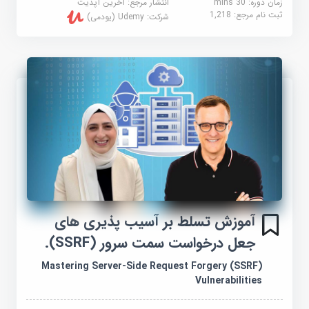
زمان دوره: 30 mins
انتشار مرجع:
آخرین آپدیت
ثبت نام مرجع:
1,218
شرکت:
Udemy (یودمی)
آموزش تسلط بر آسیب پذیری های
جعل درخواست سمت سرور (SSRF).
Mastering Server-Side Request Forgery (SSRF)
Vulnerabilities