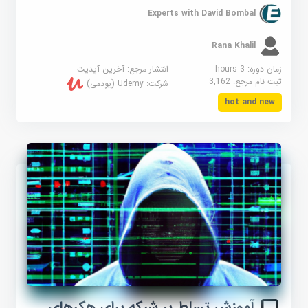
Experts with David Bombal
Rana Khalil
زمان دوره: 3 hours
انتشار مرجع:
آخرین آپدیت
ثبت نام مرجع:
3,162
شرکت:
Udemy (یودمی)
hot and new
آموزش تسلط بر شبکه برای هکرهای