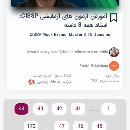
آموزش آزمون های آزمایشی CISSP:
استاد همه 8 دامنه
CISSP Mock Exams: Master All 8 Domains
Gwen Bettwy over 7,500 enrollments worldwide
Packt Publishing
زمان دوره:
انتشار مرجع:
آخرین آپدیت
ثبت نام مرجع:
702
شرکت:
Udemy (یودمی)
44
43
42
41
1
.......
170
47
46
45
.......