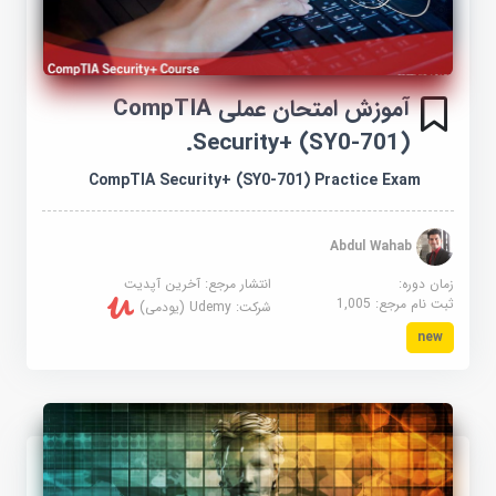
آموزش امتحان عملی CompTIA
Security+ (SY0-701).
CompTIA Security+ (SY0-701) Practice Exam
Abdul Wahab
زمان دوره:
انتشار مرجع:
آخرین آپدیت
ثبت نام مرجع:
1,005
شرکت:
Udemy (یودمی)
new