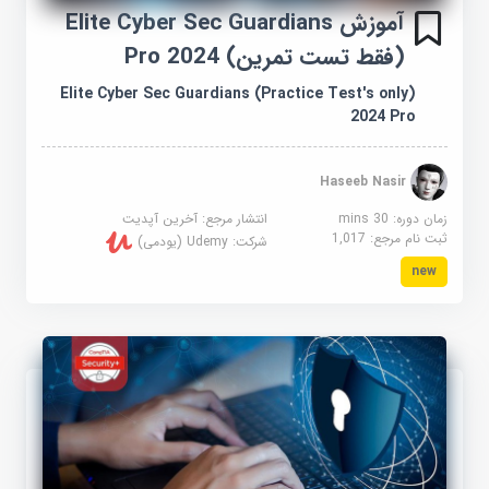
آموزش Elite Cyber ​​Sec Guardians
(فقط تست تمرین) 2024 Pro
Elite Cyber Sec Guardians (Practice Test's only)
2024 Pro
Haseeb Nasir
زمان دوره: 30 mins
انتشار مرجع:
آخرین آپدیت
ثبت نام مرجع:
1,017
شرکت:
Udemy (یودمی)
new