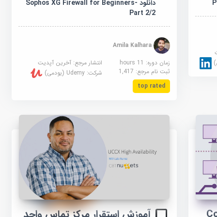
دانلود Sophos XG Firewall for Beginners-
P
Part 2/2
Amila Kalhara
زمان دوره: 11 hours
انتشار مرجع:
آخرین آپدیت
ثبت نام مرجع:
1,417
شرکت:
Udemy (یودمی)
top rated
آموزش استقرار مرکز تماس واحد
C+