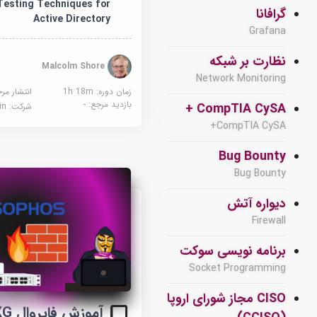
esting Techniques for
گرافانا
Active Directory
Grafana
نظارت بر شبکه
Malcolm Shore
Network Monitoring
زمان دوره: 1h 18m
انتشار مر
بازدید مرجع:
-
CompTIA CySA +
شرکت:
edin
CompTIA CySA+
Bug Bounty
Bug Bounty
دیواره آتش
Firewall
برنامه نویسی سوکت
Socket Programming
CISO مجاز شورای اروپا
آموز