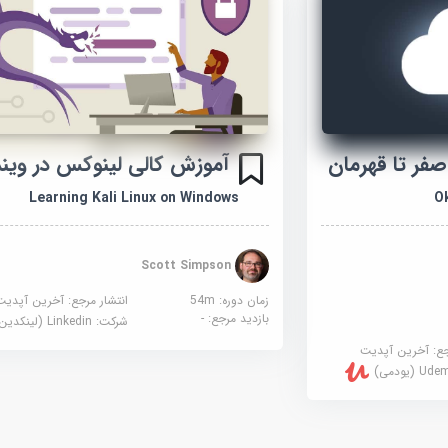
آموزش کالی لینوکس در ویند
O
Learning Kali Linux on Windows
Scott Simpson
زمان دوره: 54m
انتشار مرجع:
آخرین آپدیت
بازدید مرجع:
-
شرکت:
Linkedin (لینکدین)
جع:
آخرین آپدیت
U (یودمی)