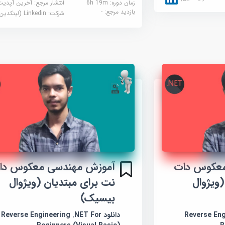
زمان دوره: 6h 19m
انتشار مرجع:
آخرین آپدیت
بازدید مرجع:
-
شرکت:
Linkedin (لینکدین)
معکوس دات
آموزش مهندسی معکوس دا
(ویژوال
نت برای مبتدیان (ویژوال
بیسیک)
Reverse Engine
دانلود Reverse Engineering .NET For