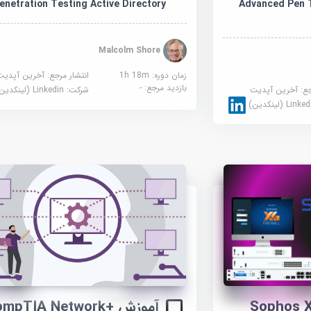
Advanced Pen T
enetration Testing Active Directory
Malcolm Shore
زمان دوره: 1h 18m
انتشار مرجع:
آخرین آپدیت
بازدید مرجع:
-
جع:
آخرین آپدیت
شرکت:
Linkedin (لینکدین)
Link (لینکدین)
ش فایروال Sophos XG
آموزش ompTIA Network