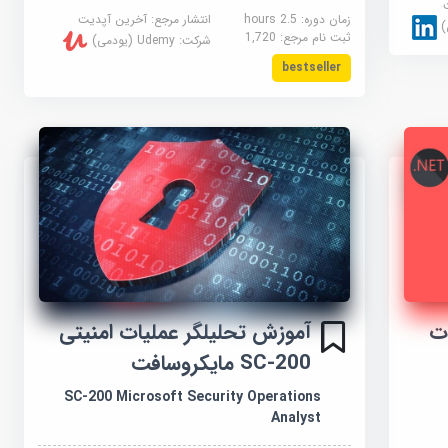
زمان دوره: 2.5 hours
انتشار مرجع:
آخرین آپدیت
ثبت نام مرجع:
1,720
شرکت:
Udemy (یودمی)
bestseller
ت
آموزش تحلیلگر عملیات امنیتی
SC-200 مایکروسافت
SC-200 Microsoft Security Operations
Analyst