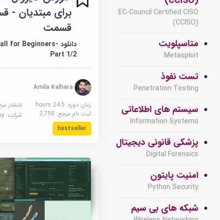
(CCISO)
برای مبتدیان - قس
EC-Council Certified CISO
(CCISO)
قسمت
متاسپلویت
دانلود  for Beginners
Part 1/2
Metasploit
تست نفوذ
Amila Kalhara
Penetration Testing
زمان دوره: 24.5 hours
انتشار مر
سیستم های اطلاعاتی
ثبت نام مرجع:
3,798
شرکت:
demy
Information Systems
bestseller
پزشکی قانونی دیجیتال
Digital Forensics
امنیت پایتون
Python Security
شبکه های بی سیم