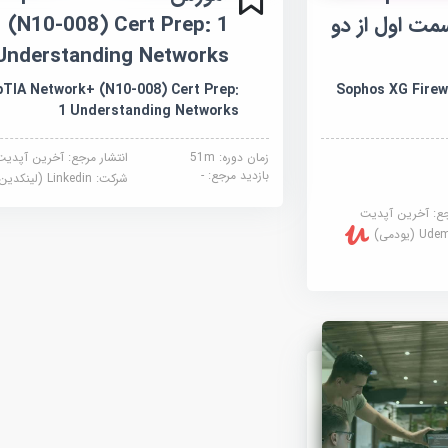
مت اول از دو
(N10-008) Cert Prep: 1
Understanding Networks
Sophos XG Firewall-
TIA Network+ (N10-008) Cert Prep:
1 Understanding Networks
زمان دوره: 51m
انتشار مرجع:
آخرین آپدیت
بازدید مرجع:
-
شرکت:
Linkedin (لینکدین)
جع:
آخرین آپدیت
U (یودمی)