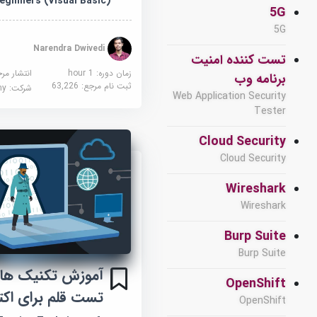
eginners (Visual Basic)
5G
5G
Narendra Dwivedi
تست کننده امنیت
زمان دوره: 1 hour
انتشار مر
برنامه وب
ثبت نام مرجع:
63,226
شرکت:
demy
Web Application Security
Tester
Cloud Security
Cloud Security
Wireshark
Wireshark
Burp Suite
Burp Suite
آموزش تکنیک های
OpenShift
تست قلم برای اکتی
OpenShift