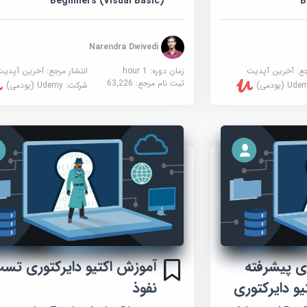
Beginners (Visual Basic)
B
Narendra Dwivedi
جع:
آخرین آپدیت
زمان دوره: 1 hour
انتشار مرجع:
آخرین آپدیت
ثبت نام مرجع:
63,226
U (یودمی)
شرکت:
Udemy (یودمی)
 پیشرفته
آموزش اکتیو دایرکتوری تس
و دایرکتوری
نفوذ