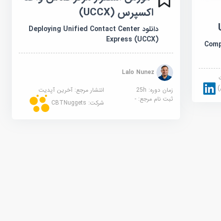
اکسپرس (UCCX)
دانلود Deploying Unified Contact Center
Express (UCCX)
Comp
Lalo Nunez
زمان دوره: 25h
انتشار مرجع:
آخرین آپدیت
ثبت نام مرجع:
-
شرکت:
CBTNuggets