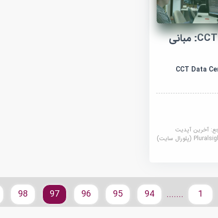
آموزش مرکز داده CCT: مبانی
CCT Data Cen
جع:
آخرین آپدیت
Plural (پلورال سایت)
98
97
96
95
94
1
.......