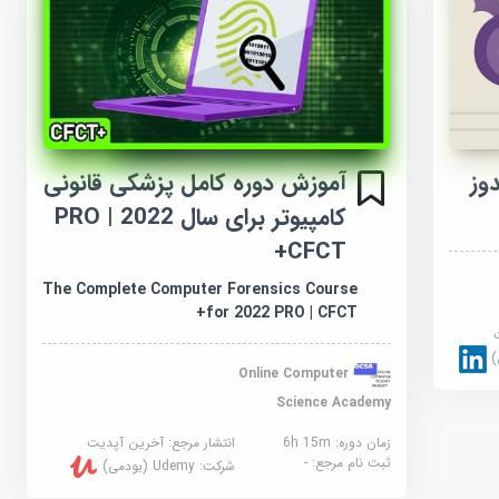
آموزش دوره کامل پزشکی قانونی
وز
کامپیوتر برای سال 2022 PRO |
CFCT+
The Complete Computer Forensics Course
for 2022 PRO | CFCT+
Online Computer
Science Academy
زمان دوره: 6h 15m
انتشار مرجع:
آخرین آپدیت
ثبت نام مرجع:
-
شرکت:
Udemy (یودمی)