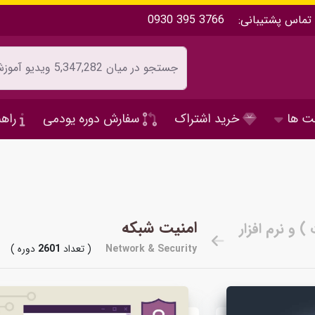
تماس پشتیبانی:
0930 395 3766
ت ها
خرید اشتراک
سفارش دوره یودمی
راهن
امنیت شبکه
Network & Security
( تعداد
2601
دوره )