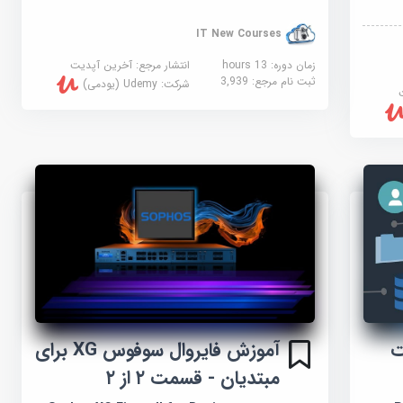
IT New Courses
زمان دوره: 13 hours
انتشار مرجع:
آخرین آپدیت
ثبت نام مرجع:
3,939
شرکت:
Udemy (یودمی)
آموزش فایروال سوفوس XG برای
ت
مبتدیان - قسمت ۲ از ۲