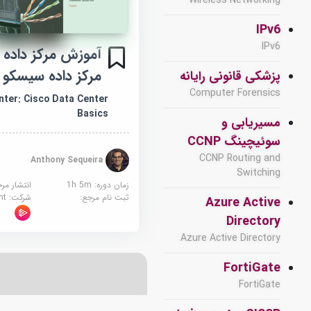
Wireless Networking
IPv6
IPv6
مرکز داده سیسکو
پزشکی قانونی رایانه
Computer Forensics
ter: Cisco Data Center
Basics
مسیریابی و
سوئیچینگ CCNP
CCNP Routing and
Anthony Sequeira
Switching
زمان دوره: 1h 5m
انتشار مر
ثبت نام مرجع:
شرکت:
sight
Azure Active
Directory
Azure Active Directory
FortiGate
FortiGate