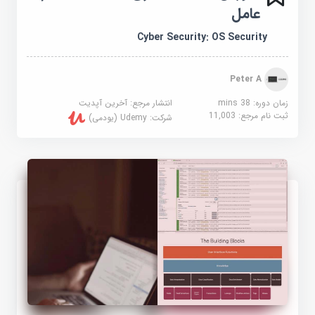
عامل
Cyber Security: OS Security
Peter A
زمان دوره: 38 mins
انتشار مرجع:
آخرین آپدیت
ثبت نام مرجع:
11,003
شرکت:
Udemy (یودمی)