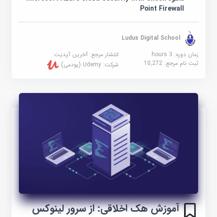
Point Firewall
Ludus Digital School
زمان دوره: 3 hours
انتشار مرجع:
آخرین آپدیت
ثبت نام مرجع:
10,272
شرکت:
Udemy (یودمی)
آموزش هک اخلاقی: از سرور لینوکس