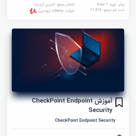
زمان دوره: 1 hour
انتشار مرجع:
آخرین آپدیت
ثبت نام مرجع:
11,016
شرکت:
Udemy (یودمی)
آموزش CheckPoint Endpoint
Security
CheckPoint Endpoint Security