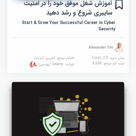
آموزش شغل موفق خود را در امنیت
سایبری شروع و رشد دهید
Start & Grow Your Successful Career in Cyber
Security
Alexander Oni
زمان دوره: 2.5 hours
انتشار مرجع:
آخرین آپدیت
ثبت نام مرجع:
8,608
شرکت:
Udemy (یودمی)