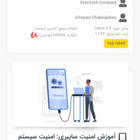
Grezitech Company
Johnpaul Chukwujekwu
زمان دوره: 6.5 hours
انتشار مرجع:
آخرین آپدیت
ثبت نام مرجع:
1,192
شرکت:
Udemy (یودمی)
top rated
آموزش امنیت سایبری: امنیت سیستم