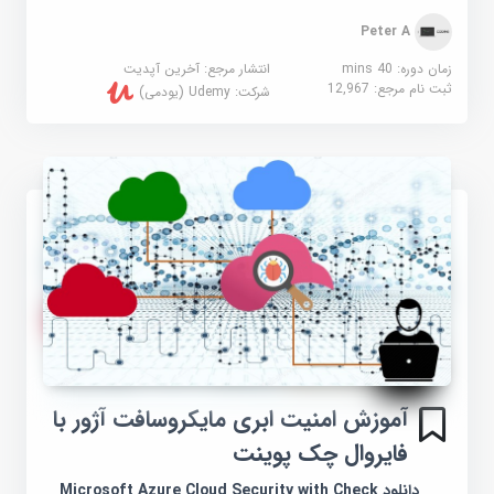
Peter A
زمان دوره: 40 mins
انتشار مرجع:
آخرین آپدیت
ثبت نام مرجع:
12,967
شرکت:
Udemy (یودمی)
آموزش امنیت ابری مایکروسافت آژور با
فایروال چک پوینت
دانلود Microsoft Azure Cloud Security with Check