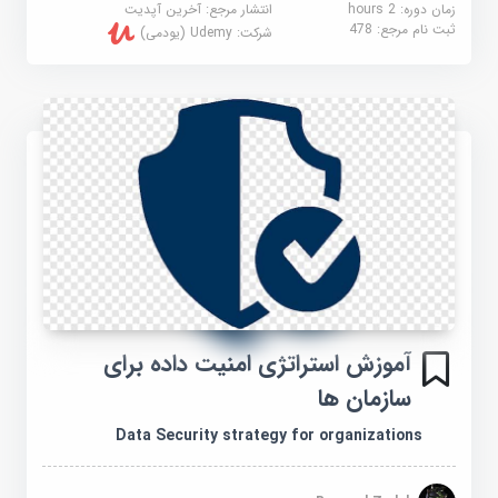
زمان دوره: 2 hours
انتشار مرجع:
آخرین آپدیت
ثبت نام مرجع:
478
شرکت:
Udemy (یودمی)
آموزش استراتژی امنیت داده برای
سازمان ها
Data Security strategy for organizations