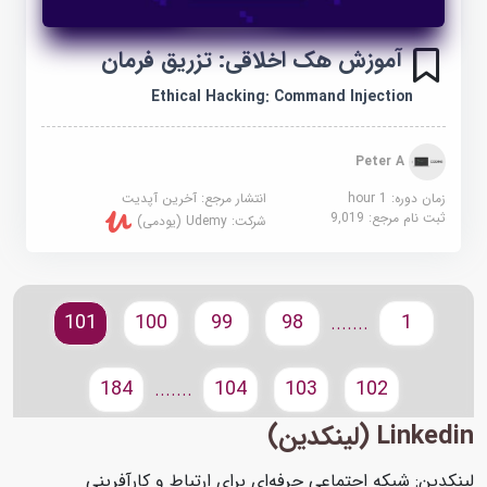
آموزش هک اخلاقی: تزریق فرمان
Ethical Hacking: Command Injection
Peter A
زمان دوره: 1 hour
انتشار مرجع:
آخرین آپدیت
ثبت نام مرجع:
9,019
شرکت:
Udemy (یودمی)
101
100
99
98
1
.......
184
104
103
102
.......
Linkedin (لینکدین)
لینکدین: شبکه اجتماعی حرفه‌ای برای ارتباط و کارآفرینی