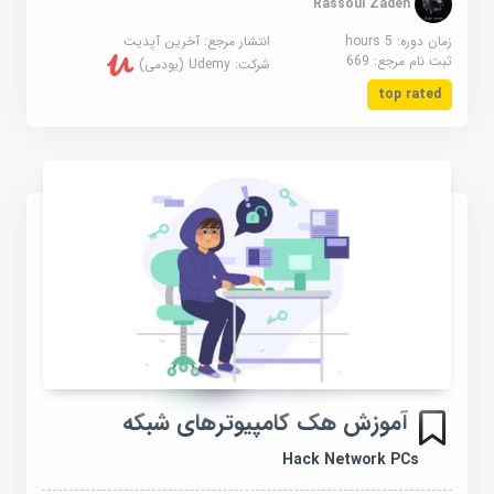
Rassoul Zadeh
زمان دوره: 5 hours
انتشار مرجع:
آخرین آپدیت
ثبت نام مرجع:
669
شرکت:
Udemy (یودمی)
top rated
آموزش هک کامپیوترهای شبکه
Hack Network PCs