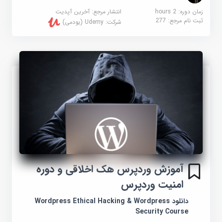
زمان دوره: 2 hours
انتشار مرجع:
آخرین آپدیت
ثبت نام مرجع:
277
شرکت:
Udemy (یودمی)
آموزش وردپرس هک اخلاقی و دوره
امنیت وردپرس
دانلود Wordpress Ethical Hacking & Wordpress
Security Course