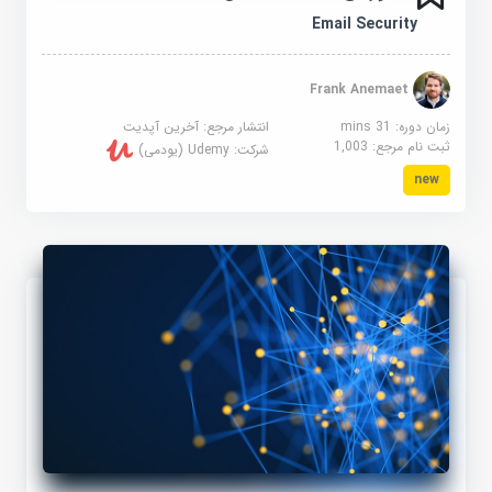
Email Security
Frank Anemaet
زمان دوره: 31 mins
انتشار مرجع:
آخرین آپدیت
ثبت نام مرجع:
1,003
شرکت:
Udemy (یودمی)
new