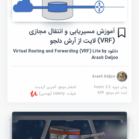
آموزش مسیریابی و انتقال مجازی
(VRF) لایت از آرش دلجو
دانلود Virtual Routing and Forwarding (VRF) Lite by
Arash Deljoo
Arash Deljoo
زمان دوره: 3.5 hours
انتشار مرجع:
آخرین آپدیت
ثبت نام مرجع:
609
شرکت:
Udemy (یودمی)