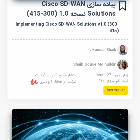
پیاده سازی Cisco SD-WAN
Solutions نسخه 1.0 (300-415)
Implementing Cisco SD-WAN Solutions v1.0 (300-
415)
sikandar Shaik
Shaik Gouse Moinuddin
زمان دوره: 27 hours
انتشار مرجع:
آخرین آپدیت
ثبت نام مرجع:
437
شرکت:
Udemy (یودمی)
bestseller