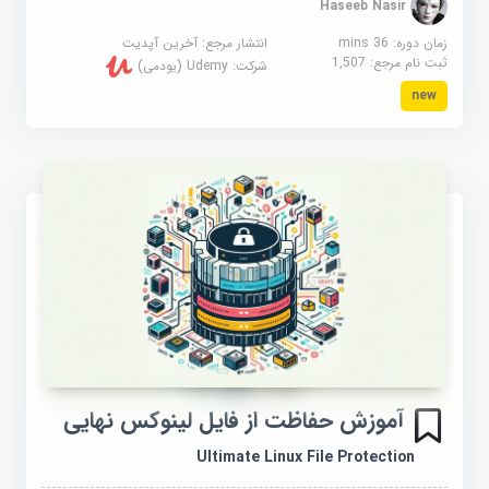
Haseeb Nasir
زمان دوره: 36 mins
انتشار مرجع:
آخرین آپدیت
ثبت نام مرجع:
1,507
شرکت:
Udemy (یودمی)
new
آموزش حفاظت از فایل لینوکس نهایی
Ultimate Linux File Protection