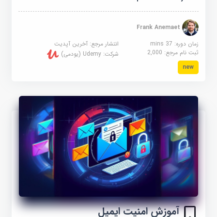
Frank Anemaet
زمان دوره: 37 mins
انتشار مرجع:
آخرین آپدیت
ثبت نام مرجع:
2,000
شرکت:
Udemy (یودمی)
new
آموزش امنیت ایمیل