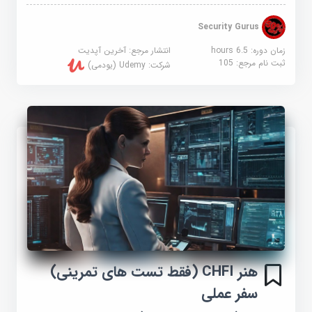
Security Gurus
زمان دوره: 6.5 hours
انتشار مرجع:
آخرین آپدیت
ثبت نام مرجع:
105
شرکت:
Udemy (یودمی)
هنر CHFI (فقط تست های تمرینی)
سفر عملی