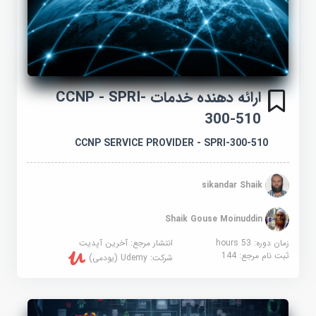
ارائه دهنده خدمات CCNP - SPRI-
300-510
CCNP SERVICE PROVIDER - SPRI-300-510
sikandar Shaik
Shaik Gouse Moinuddin
زمان دوره: 53 hours
انتشار مرجع:
آخرین آپدیت
ثبت نام مرجع:
144
شرکت:
Udemy (یودمی)