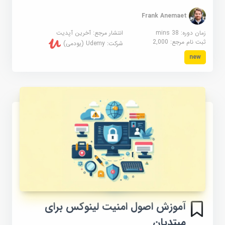
Frank Anemaet
زمان دوره: 38 mins
انتشار مرجع:
آخرین آپدیت
ثبت نام مرجع:
2,000
شرکت:
Udemy (یودمی)
new
آموزش اصول امنیت لینوکس برای
مبتدیان