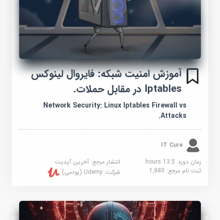
آموزش امنیت شبکه: فایروال لینوکس
Iptables در مقابل حملات.
Network Security: Linux Iptables Firewall vs
Attacks.
IT Cure
زمان دوره: 13.5 hours
انتشار مرجع:
آخرین آپدیت
ثبت نام مرجع:
1,880
شرکت:
Udemy (یودمی)