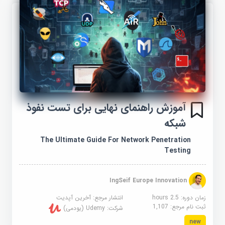
آموزش راهنمای نهایی برای تست نفوذ
شبکه
The Ultimate Guide For Network Penetration
Testing
IngSeif Europe Innovation
زمان دوره: 2.5 hours
انتشار مرجع:
آخرین آپدیت
ثبت نام مرجع:
1,107
شرکت:
Udemy (یودمی)
new