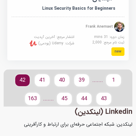
Linux Security Basics for Beginners
Frank Anemaet
زمان دوره: 31 mins
انتشار مرجع:
آخرین آپدیت
ثبت نام مرجع:
2,000
شرکت:
Udemy (یودمی)
new
42
41
40
39
1
.......
163
45
44
43
.......
Linkedin (لینکدین)
لینکدین: شبکه اجتماعی حرفه‌ای برای ارتباط و کارآفرینی