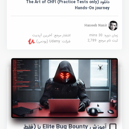
دانلود The Art of CHFI (Practice Tests only)
Hands-On journey
Haseeb Nasir
زمان دوره: 30 mins
انتشار مرجع:
آخرین آپدیت
ثبت نام مرجع:
2,789
شرکت:
Udemy (یودمی)
آموزش Elite Bug Bounty با (فقط