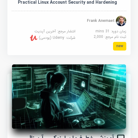
Practical Linux Account Security and Hardening
Frank Anemaet
زمان دوره: 31 mins
انتشار مرجع:
آخرین آپدیت
ثبت نام مرجع:
2,000
شرکت:
Udemy (یودمی)
new