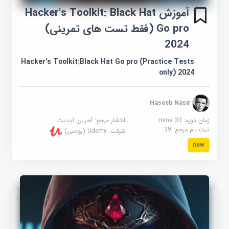
آموزش Hacker's Toolkit: Black Hat
Go pro (فقط تست های تمرینی)
2024
Hacker's Toolkit:Black Hat Go pro (Practice Tests
only) 2024
Haseeb Nasir
زمان دوره: 33 mins
انتشار مرجع:
آخرین آپدیت
ثبت نام مرجع:
39
شرکت:
Udemy (یودمی)
new