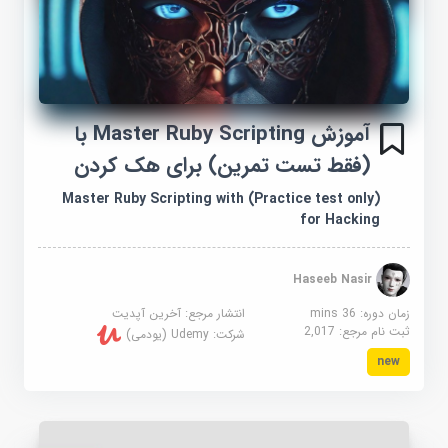
آموزش Master Ruby Scripting با
(فقط تست تمرین) برای هک کردن
Master Ruby Scripting with (Practice test only)
for Hacking
Haseeb Nasir
زمان دوره: 36 mins
انتشار مرجع:
آخرین آپدیت
ثبت نام مرجع:
2,017
شرکت:
Udemy (یودمی)
new