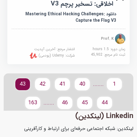
اخلاقی: تسخیر پرچم V3
دانلود Mastering Ethical Hacking Challenges:
Capture the Flag V3
Prof. K
زمان دوره: 1.5 hours
انتشار مرجع:
آخرین آپدیت
ثبت نام مرجع:
45,902
شرکت:
Udemy (یودمی)
43
42
41
40
1
.......
163
46
45
44
.......
Linkedin (لینکدین)
لینکدین: شبکه اجتماعی حرفه‌ای برای ارتباط و کارآفرینی