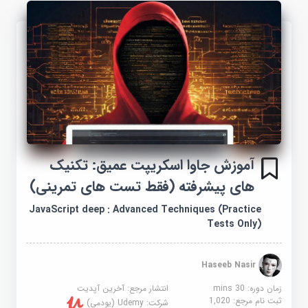
آموزش جاوا اسکریپت عمیق: تکنیک
های پیشرفته (فقط تست های تمرینی)
JavaScript deep : Advanced Techniques (Practice
Tests Only)
Haseeb Nasir
زمان دوره: 30 mins
انتشار مرجع:
آخرین آپدیت
ثبت نام مرجع:
1,020
شرکت:
Udemy (یودمی)