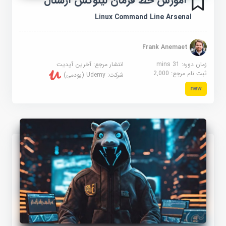
آموزش خط فرمان لینوکس آرسنال
Linux Command Line Arsenal
Frank Anemaet
زمان دوره: 31 mins
انتشار مرجع:
آخرین آپدیت
ثبت نام مرجع:
2,000
شرکت:
Udemy (یودمی)
new