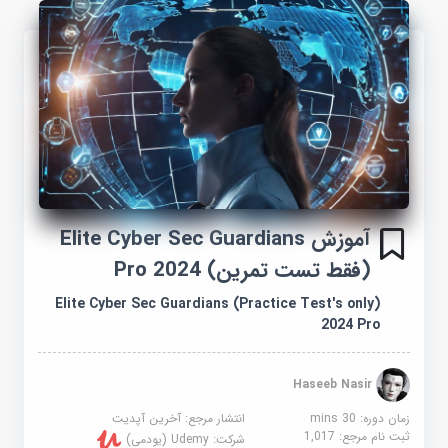
آموزش Elite Cyber ​​Sec Guardians
(فقط تست تمرین) 2024 Pro
Elite Cyber Sec Guardians (Practice Test's only)
2024 Pro
Haseeb Nasir
زمان دوره: 30 mins
انتشار مرجع:
آخرین آپدیت
ثبت نام مرجع:
1,017
شرکت:
Udemy (یودمی)