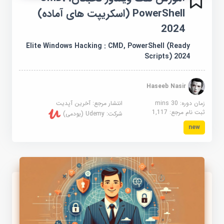
PowerShell (اسکریپت های آماده)
2024
Elite Windows Hacking : CMD, PowerShell (Ready
Scripts) 2024
Haseeb Nasir
زمان دوره: 30 mins
انتشار مرجع:
آخرین آپدیت
ثبت نام مرجع:
1,117
شرکت:
Udemy (یودمی)
new