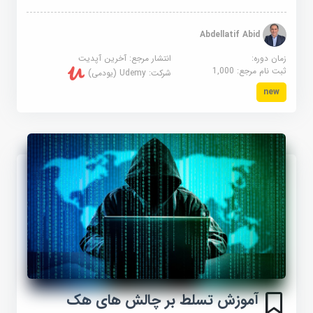
Abdellatif Abid
زمان دوره:
انتشار مرجع:
آخرین آپدیت
ثبت نام مرجع:
1,000
شرکت:
Udemy (یودمی)
new
آموزش تسلط بر چالش های هک