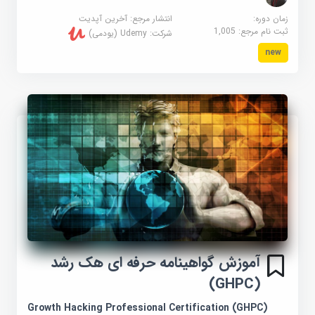
زمان دوره:
انتشار مرجع:
آخرین آپدیت
ثبت نام مرجع:
1,005
شرکت:
Udemy (یودمی)
new
آموزش گواهینامه حرفه ای هک رشد
(GHPC)
Growth Hacking Professional Certification (GHPC)