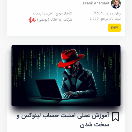
Frank Anemaet
زمان دوره: 1 hour
انتشار مرجع:
آخرین آپدیت
ثبت نام مرجع:
2,000
شرکت:
Udemy (یودمی)
new
آموزش عملی امنیت حساب لینوکس و
سخت شدن