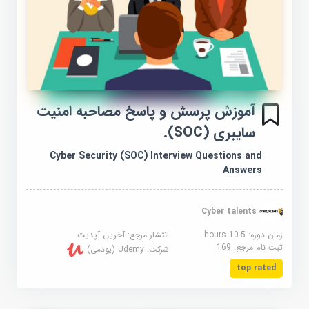
آموزش پرسش و پاسخ مصاحبه امنیت
سایبری (SOC).
Cyber Security (SOC) Interview Questions and
Answers
Cyber talents
زمان دوره: 10.5 hours
انتشار مرجع:
آخرین آپدیت
ثبت نام مرجع:
169
شرکت:
Udemy (یودمی)
top rated