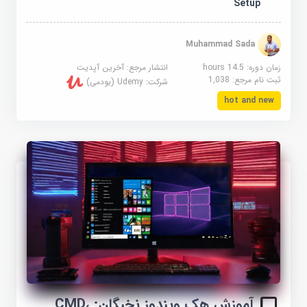
Setup
Muhammad Sada
زمان دوره: 14.5 hours
انتشار مرجع:
آخرین آپدیت
ثبت نام مرجع:
1,038
شرکت:
Udemy (یودمی)
hot and new
آموزش هک ویندوز نخبگان: CMD،