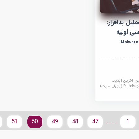
یل بدافزار:
ی اولیه
Malware 
جع:
آخرین آپدیت
Plural (پلورال سایت)
51
50
49
48
47
1
.......