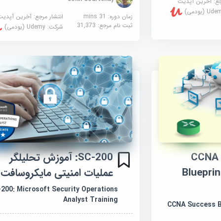
جع:
آخرین آپدیت
U (یودمی)
زمان دوره: 31 mins
انتشار مرجع:
آخرین آپدیت
ثبت نام مرجع:
31,373
شرکت:
Udemy (یودمی)
CCNA Su
SC-200: آموزش تحلیلگر
Blueprin
عملیات امنیتی مایکروسافت
200: Microsoft Security Operations
Analyst Training
CCNA Success Bl