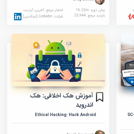
زمان دوره: 1h 22m
انتشار مرجع:
آخرین آپدیت
بازدید مرجع:
23,944
شرکت:
Linkedin (لینکدین)
آموزش هک اخلاقی: هک
اندروید
Ethical Hacking: Hack Android
SC-