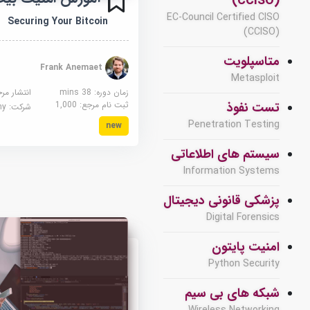
(CCISO)
EC-Council Certified CISO
Securing Your Bitcoin
(CCISO)
متاسپلویت
Frank Anemaet
Metasploit
زمان دوره: 38 mins
انتشار مر
ثبت نام مرجع:
1,000
تست نفوذ
شرکت:
demy
Penetration Testing
new
سیستم های اطلاعاتی
Information Systems
پزشکی قانونی دیجیتال
Digital Forensics
امنیت پایتون
Python Security
شبکه های بی سیم