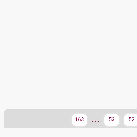
163
53
52
.......