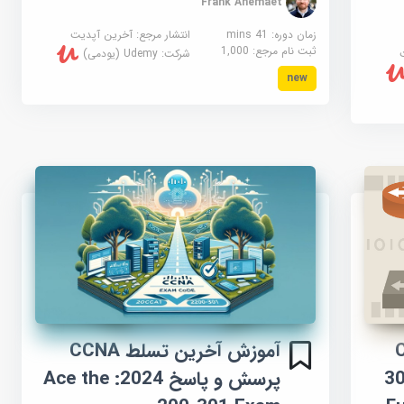
Frank Anemaet
زمان دوره: 41 mins
انتشار مرجع:
آخرین آپدیت
ثبت نام مرجع:
1,000
شرکت:
Udemy (یودمی)
new
-
آموزش آخرین تسلط CCNA
30
پرسش و پاسخ 2024: Ace the