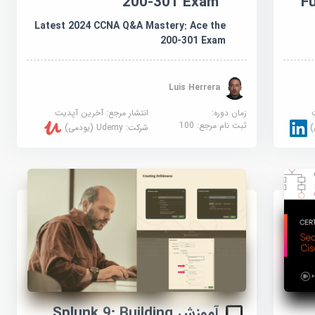
F
200-301 Exam
Latest 2024 CCNA Q&A Mastery: Ace the
200-301 Exam
Luis Herrera
زمان دوره:
انتشار مرجع:
آخرین آپدیت
ثبت نام مرجع:
100
شرکت:
Udemy (یودمی)
آموزش Splunk 9: Building