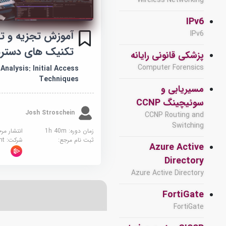
Wireless Networking
IPv6
آموزش تجزیه و تحل
IPv6
تکنیک های دسترس
پزشکی قانونی رایانه
Computer Forensics
Analysis: Initial Access
Techniques
مسیریابی و
سوئیچینگ CCNP
Josh Stroschein
CCNP Routing and
Switching
زمان دوره: 1h 40m
انتشار مر
ثبت نام مرجع:
شرکت:
sight
Azure Active
Directory
Azure Active Directory
FortiGate
FortiGate