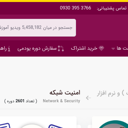
تماس پشتیبانی:
0930 395 3766
ت ها
خرید اشتراک
سفارش دوره یودمی
راهن
امنیت شبکه
Network & Security
( تعداد
2601
دوره )