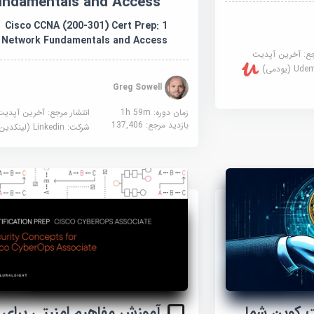
undamentals and Access
Cisco CCNA (200-301) Cert Prep: 1
Network Fundamentals and Access
جع:
آخرین آپدیت
U (یودمی)
Greg Sowell
زمان دوره: 1h 59m
انتشار مرجع:
آخرین آپدیت
بازدید مرجع:
137,406
شرکت:
Linkedin (لینکدین)
آموزش مفاهیم امنیتی برای
 کوین شما