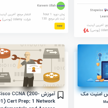
Kareem Ullah
Stepwise
زمان دوره: 1 hour
انتشار مرجع:
آخرین آپدیت
Learn
ثبت نام مرجع:
130
شرکت:
Udemy (یودمی)
جع:
آخرین آپدیت
new
U (یودمی)
آموزش Cisco CCNA (200
س امنیت مک
1) Cert Prep: 1 Network
Ma