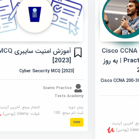
Cisco CCNA 200
آموزش امنیت سایبری 
Practice Exam Tests | به روز
[2023]
Cyber Security MCQ [2023]
Cisco CCNA 200-3
Exams Practice
Tests Academy
زمان دوره:
انتشار مرجع:
آخرین آپدیت
ثبت نام مرجع:
100
شرکت:
Udemy (یودمی)
new
جع:
آخرین آپدیت
U (یودمی)