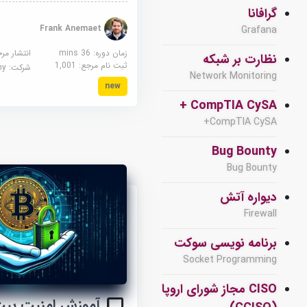
گرافانا
Frank Anemaet
Grafana
زمان دوره: 36 mins
انتشار مر
نظارت بر شبکه
ثبت نام مرجع:
1,001
شرکت:
demy
Network Monitoring
new
CompTIA CySA +
CompTIA CySA+
Bug Bounty
Bug Bounty
دیواره آتش
Firewall
برنامه نویسی سوکت
Socket Programming
CISO مجاز شورای اروپا
آموزش امنیت بیت