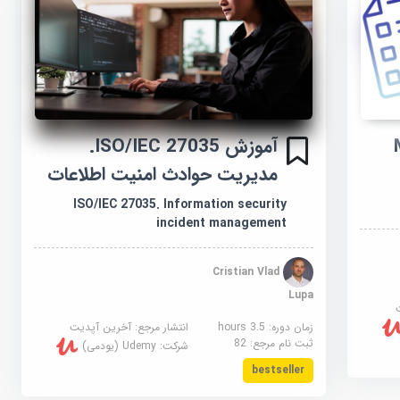
MCQ
آموزش ISO/IEC 27035.
مدیریت حوادث امنیت اطلاعات
ISO/IEC 27035. Information security
incident management
Cristian Vlad
Lupa
زمان دوره: 3.5 hours
انتشار مرجع:
آخرین آپدیت
ثبت نام مرجع:
82
شرکت:
Udemy (یودمی)
bestseller