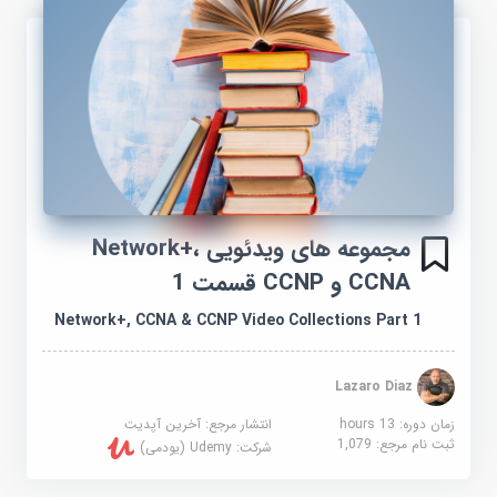
مجموعه های ویدئویی Network+،
CCNA و CCNP قسمت 1
Network+, CCNA & CCNP Video Collections Part 1
Lazaro Diaz
زمان دوره: 13 hours
انتشار مرجع:
آخرین آپدیت
ثبت نام مرجع:
1,079
شرکت:
Udemy (یودمی)