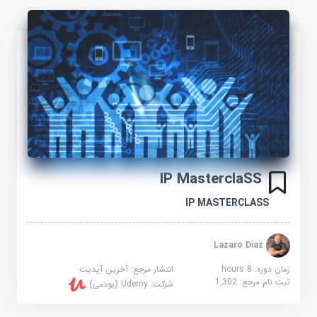
IP MasterclaSS
IP MASTERCLASS
Lazaro Diaz
زمان دوره: 8 hours
انتشار مرجع:
آخرین آپدیت
ثبت نام مرجع:
1,302
شرکت:
Udemy (یودمی)