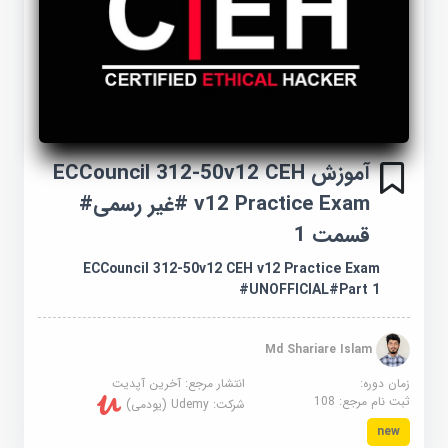
آموزش ECCouncil 312-50v12 CEH
v12 Practice Exam #غیر رسمی#
قسمت 1
ECCouncil 312-50v12 CEH v12 Practice Exam
#UNOFFICIAL#Part 1
Md Shariare Islam
زمان دوره:
انتشار مرجع:
آخرین آپدیت
ثبت نام مرجع:
108
شرکت:
Udemy (یودمی)
new