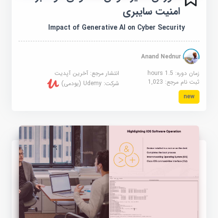
امنیت سایبری
Impact of Generative AI on Cyber Security
Anand Nednur
زمان دوره: 1.5 hours
انتشار مرجع:
آخرین آپدیت
ثبت نام مرجع:
1,023
شرکت:
Udemy (یودمی)
new