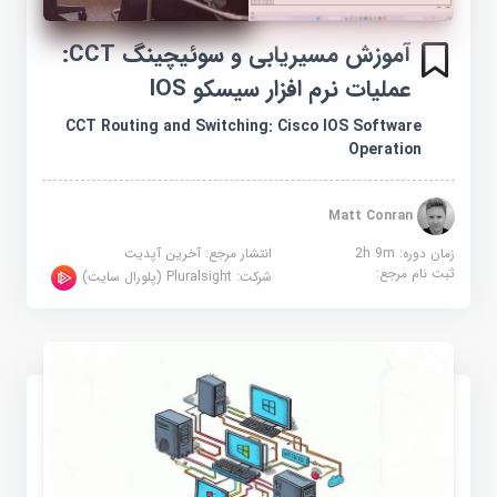
آموزش مسیریابی و سوئیچینگ CCT:
عملیات نرم افزار سیسکو IOS
CCT Routing and Switching: Cisco IOS Software
Operation
Matt Conran
زمان دوره: 2h 9m
انتشار مرجع:
آخرین آپدیت
ثبت نام مرجع:
شرکت:
Pluralsight (پلورال سایت)