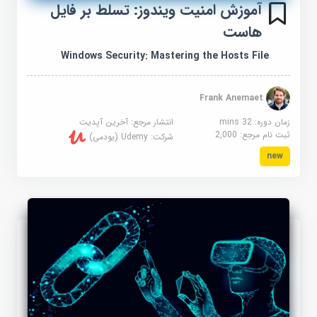
آموزش امنیت ویندوز: تسلط بر فایل
هاست
Windows Security: Mastering the Hosts File
Frank Anemaet
زمان دوره: 32 mins
انتشار مرجع:
آخرین آپدیت
ثبت نام مرجع:
2,000
شرکت:
Udemy (یودمی)
new