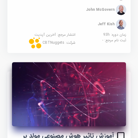
John McGovern
Jeff Kish
زمان دوره: 93h
انتشار مرجع:
آخرین آپدیت
ثبت نام مرجع:
-
شرکت:
CBTNuggets
آموزش تاثیر هوش مصنوعی مولد بر