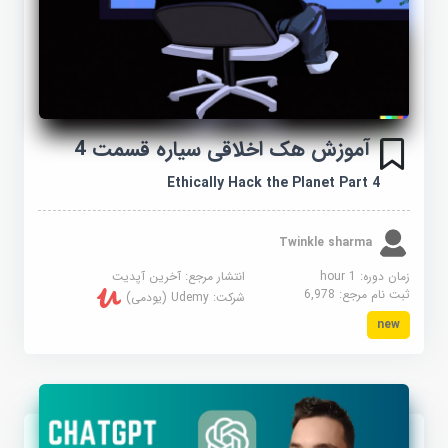
آموزش هک اخلاقی سیاره قسمت 4
Ethically Hack the Planet Part 4
Twinkle sharma
زمان دوره: 1 hour
انتشار مرجع:
آخرین آپدیت
ثبت نام مرجع:
6,978
شرکت:
Udemy (یودمی)
new