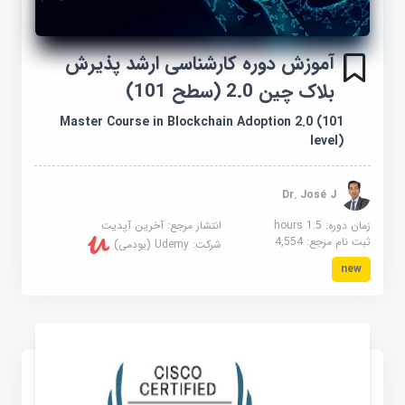
آموزش دوره کارشناسی ارشد پذیرش
بلاک چین 2.0 (سطح 101)
Master Course in Blockchain Adoption 2.0 (101
level)
Dr. José J
زمان دوره: 1.5 hours
انتشار مرجع:
آخرین آپدیت
ثبت نام مرجع:
4,554
شرکت:
Udemy (یودمی)
new