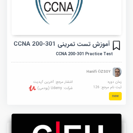
آموزش تست تمرینی CCNA 200-301
CCNA 200-301 Practice Test
Hanifi ÖZSOY
زمان دوره:
انتشار مرجع:
آخرین آپدیت
ثبت نام مرجع:
126
شرکت:
Udemy (یودمی)
new