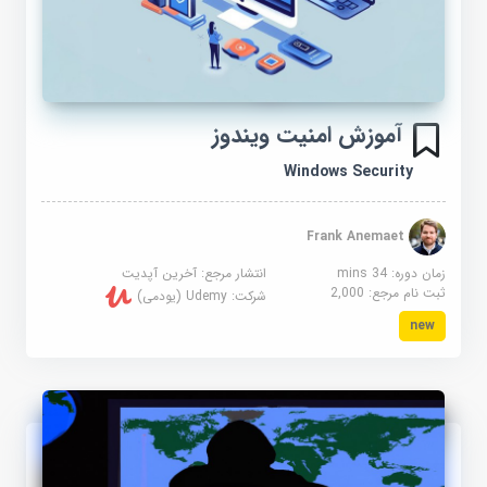
آموزش امنیت ویندوز
Windows Security
Frank Anemaet
زمان دوره: 34 mins
انتشار مرجع:
آخرین آپدیت
ثبت نام مرجع:
2,000
شرکت:
Udemy (یودمی)
new