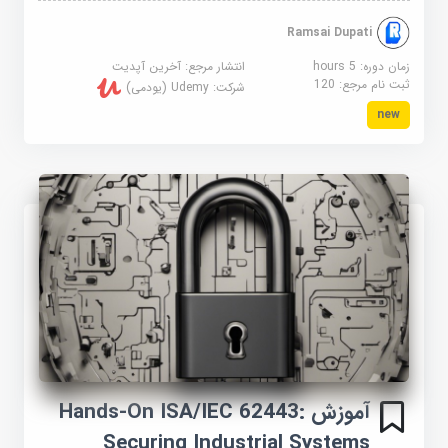
Ramsai Dupati
زمان دوره: 5 hours
انتشار مرجع:
آخرین آپدیت
ثبت نام مرجع:
120
شرکت:
Udemy (یودمی)
new
آموزش Hands-On ISA/IEC 62443:
Securing Industrial Systems