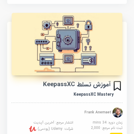
آموزش تسلط KeepassXC
KeepassXC Mastery
Frank Anemaet
زمان دوره: 34 mins
انتشار مرجع:
آخرین آپدیت
ثبت نام مرجع:
2,000
شرکت:
Udemy (یودمی)