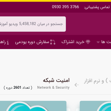
تماس پشتیبانی:
0930 395 3766
ت ها
خرید اشتراک
سفارش دوره یودمی
راهن
امنیت شبکه
Network & Security
( تعداد
2601
دوره )