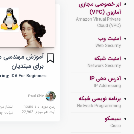
ابر خصوصی مجازی
آمازون (VPC)
Amazon Virtual Private
Cloud (VPC)
امنیت وب
Web Security
امنیت شبکه
برای مبتدیان
Network Security
ring: IDA For Beginners
آدرس دهی IP
IP Addressing
Paul Chin
برنامه نویسی شبکه
Network Programming
زمان دوره: 3.5 hours
انتشار مر
ثبت نام مرجع:
22,962
شرکت:
demy
سیسکو
Cisco