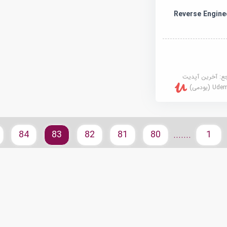
Reverse Engine
جع:
آخرین آپدیت
U (یودمی)
84
83
82
81
80
1
.......