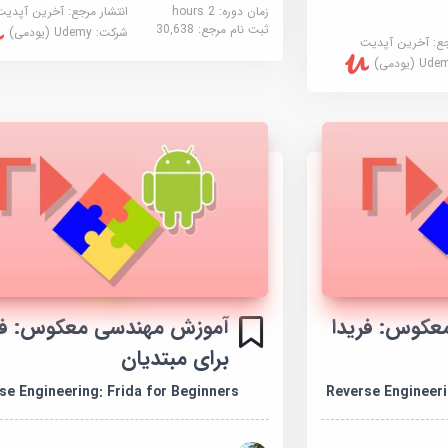
زمان دوره: 2 hours
انتشار مرجع:
آخرین آپدیت
ثبت نام مرجع:
30,638
شرکت:
Udemy (یودمی)
جع:
آخرین آپدیت
U (یودمی)
عکوس: فریدا
آموزش مهندسی معکوس: فر
برای مبتدیان
se Engineering: Frida for Beginners
Reverse Engineeri