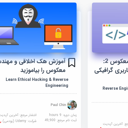
آموزش مهندسی معکوس 2:
آموزش هک اخلاقی و مهند
اربری گرافیکی
معکوس را بیاموزید
Learn Ethical Hacking & Reverse
Engineering
Reverse Engi
Paul Chin
زمان دوره: 9 hours
انتشار مرجع:
آخرین آپدیت
ثبت نام مرجع:
49,900
شرکت:
Udemy (یودمی)
جع:
آخرین آپدیت