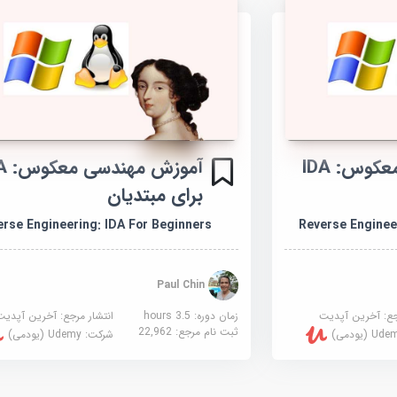
آموزش مهندسی معکوس: IDA
آموزش 
برای مبتدیان
rse Engineering: IDA For Beginners
Reverse Enginee
Paul Chin
جع:
آخرین آپدیت
زمان دوره: 3.5 hours
انتشار مرجع:
آخرین آپدیت
ثبت نام مرجع:
22,962
U (یودمی)
شرکت:
Udemy (یودمی)