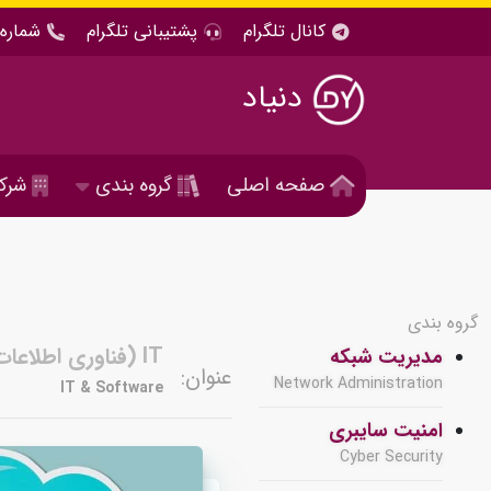
کانال تلگرام
پشتیبانی تلگرام
شماره 
دنیاد
صفحه اصلی
گروه بندی
شرک
گروه بندی
IT (فناوری اطلاعات ) و نرم افزار
مدیریت شبکه
عنوان:
Network Administration
IT & Software
امنیت سایبری
Cyber Security