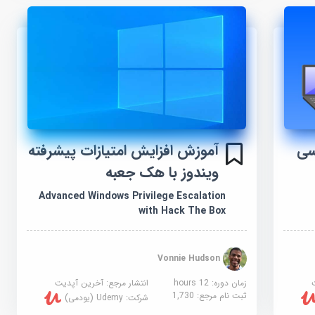
سی
آموزش افزایش امتیازات پیشرفته
ویندوز با هک جعبه
Advanced Windows Privilege Escalation
with Hack The Box
Vonnie Hudson
زمان دوره: 12 hours
انتشار مرجع:
آخرین آپدیت
ثبت نام مرجع:
1,730
شرکت:
Udemy (یودمی)