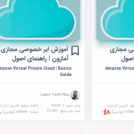
ی مجازی
آموزش ابر خصوصی مجازی
اصول
آمازون | راهنمای اصول
mazon Virtual Private Cloud | Basics
Amazon Virtual
Guide
Learn Tech Plus
جع:
آخرین آپدیت
زمان دوره: 2 hours
انتشار مرجع:
آخرین آپدیت
ثبت نام مرجع:
23,401
U (یودمی)
شرکت:
Udemy (یودمی)