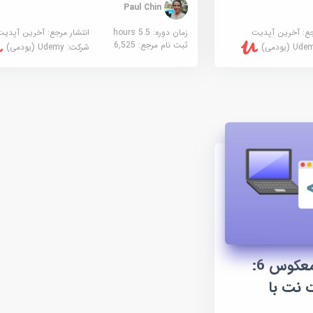
Paul Chin
جع:
آخرین آپدیت
زمان دوره: 5.5 hours
انتشار مرجع:
آخرین آپدیت
ثبت نام مرجع:
6,525
U (یودمی)
شرکت:
Udemy (یودمی)
آموزش مهندسی معکوس 6:
 نت با