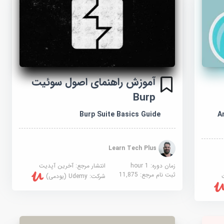
آموزش راهنمای اصول سوئیت
Burp
A
Burp Suite Basics Guide
Learn Tech Plus
زمان دوره: 1 hour
انتشار مرجع:
آخرین آپدیت
ثبت نام مرجع:
11,875
شرکت:
Udemy (یودمی)