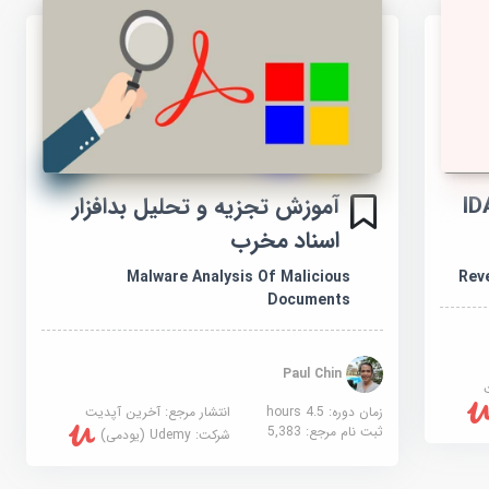
مهندسی معکوس: IDA
آموزش تجزیه و تحلیل بدافزار
اسناد مخرب
Malware Analysis Of Malicious
Reve
Documents
Paul Chin
زمان دوره: 4.5 hours
انتشار مرجع:
آخرین آپدیت
ثبت نام مرجع:
5,383
شرکت:
Udemy (یودمی)