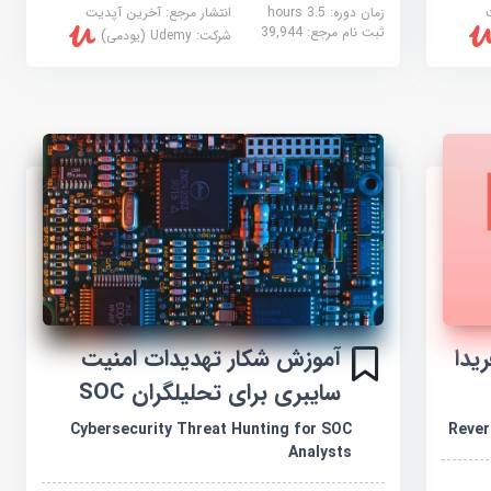
زمان دوره: 3.5 hours
انتشار مرجع:
آخرین آپدیت
ثبت نام مرجع:
39,944
شرکت:
Udemy (یودمی)
یدا
آموزش شکار تهدیدات امنیت
سایبری برای تحلیلگران SOC
Cybersecurity Threat Hunting for SOC
Rever
Analysts