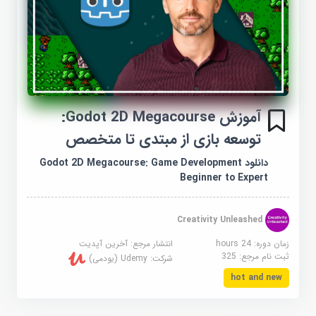
آموزش Godot 2D Megacourse:
توسعه بازی از مبتدی تا متخصص
دانلود Godot 2D Megacourse: Game Development
Beginner to Expert
Creativity Unleashed
زمان دوره: 24 hours
انتشار مرجع:
آخرین آپدیت
ثبت نام مرجع:
325
شرکت:
Udemy (یودمی)
hot and new