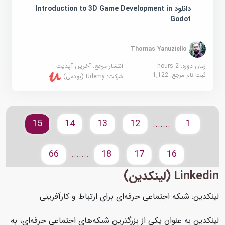
دانلود Introduction to 3D Game Development in
Godot
Thomas Yanuziello
زمان دوره: 2 hours
انتشار مرجع:
آخرین آپدیت
ثبت نام مرجع:
1,122
شرکت:
Udemy (یودمی)
15
14
13
12
1
.......
66
18
17
16
.......
Linkedin (لینکدین)
لینکدین: شبکه اجتماعی حرفه‌ای برای ارتباط و کارآفرینی
لینکدین به عنوان یکی از بزرگترین شبکه‌های اجتماعی حرفه‌ای، به