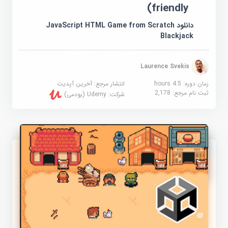
friendly)
دانلود JavaScript HTML Game from Scratch
Blackjack
Laurence Svekis
زمان دوره: 4.5 hours
انتشار مرجع:
آخرین آپدیت
ثبت نام مرجع:
2,178
شرکت:
Udemy (یودمی)