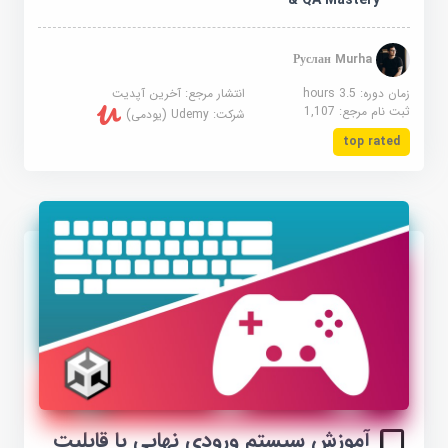
& QA Mastery
Руслан Murha
زمان دوره: 3.5 hours
انتشار مرجع:
آخرین آپدیت
ثبت نام مرجع:
1,107
شرکت:
Udemy (یودمی)
top rated
آموزش سیستم ورودی نهایی با قابلیت