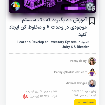
آموزش یاد بگیرید که یک سیستم
موجودی در وحدت 6 و مخلوط کن ایجاد
کنید
دانلود Learn to Develop an Inventory System in
Unity 6 & Blender
Penny de Byl
Penny @Holistic3D.com
Michael Bridges
زمان دوره: 16 hours
انتشار مرجع:
آخرین آپدیت
ثبت نام مرجع:
469
شرکت:
Udemy (یودمی)
hot and new