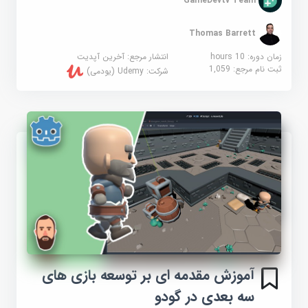
GameDevtv Team
Thomas Barrett
زمان دوره: 10 hours
انتشار مرجع:
آخرین آپدیت
ثبت نام مرجع:
1,059
شرکت:
Udemy (یودمی)
آموزش مقدمه ای بر توسعه بازی های
سه بعدی در گودو