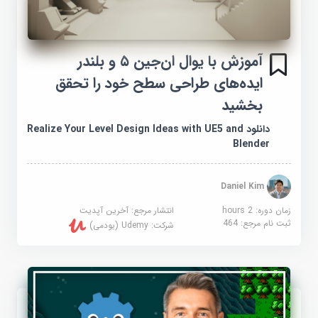
آموزش با یوال ان‌جین ۵ و بلندر
ایده‌های طراحی سطح خود را تحقق
بخشید
دانلود Realize Your Level Design Ideas with UE5 and
Blender
Daniel Kim
زمان دوره: 2 hours
انتشار مرجع:
آخرین آپدیت
ثبت نام مرجع:
464
شرکت:
Udemy (یودمی)