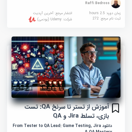
Raffi Bedross
زمان دوره: 2.5 hours
انتشار مرجع:
آخرین آپدیت
ثبت نام مرجع:
272
شرکت:
Udemy (یودمی)
آموزش از تستر تا سرنخ QA: تست
بازی، تسلط Jira و QA
دانلود From Tester to QA Lead: Game Testing, Jira