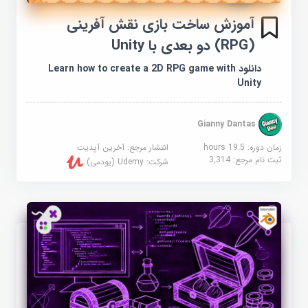
آموزش ساخت بازی نقش آفرینی
(RPG) دو بعدی با Unity
دانلود Learn how to create a 2D RPG game with
Unity
Gianny Dantas
زمان دوره: 19.5 hours
انتشار مرجع:
آخرین آپدیت
ثبت نام مرجع:
3,314
شرکت:
Udemy (یودمی)