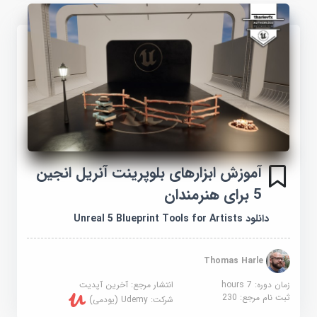
آموزش ابزارهای بلوپرینت آنریل انجین
5 برای هنرمندان
دانلود Unreal 5 Blueprint Tools for Artists
Thomas Harle
زمان دوره: 7 hours
انتشار مرجع:
آخرین آپدیت
ثبت نام مرجع:
230
شرکت:
Udemy (یودمی)