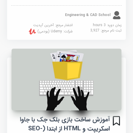
Engineering & CAD School
زمان دوره: 3 hours
انتشار مرجع:
آخرین آپدیت
ثبت نام مرجع:
3,927
شرکت:
Udemy (یودمی)
آموزش ساخت بازی بلک جک با جاوا
اسکریپت و HTML از ابتدا (SEO-