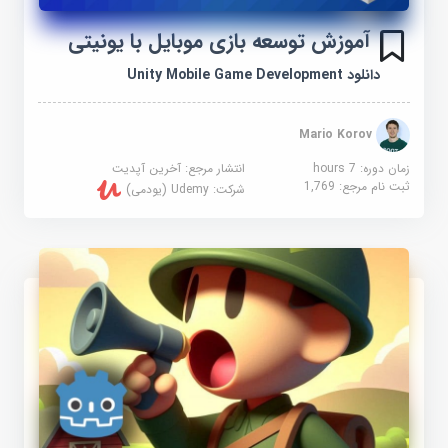
آموزش توسعه بازی موبایل با یونیتی
دانلود Unity Mobile Game Development
Mario Korov
زمان دوره: 7 hours
انتشار مرجع:
آخرین آپدیت
ثبت نام مرجع:
1,769
شرکت:
Udemy (یودمی)