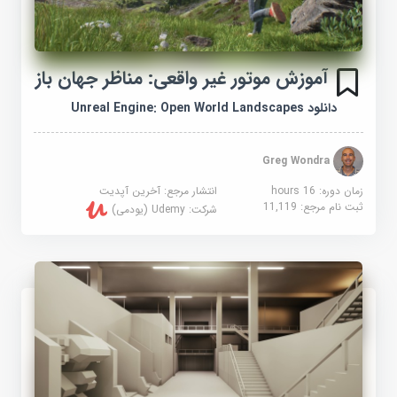
آموزش موتور غیر واقعی: مناظر جهان باز
دانلود Unreal Engine: Open World Landscapes
Greg Wondra
زمان دوره: 16 hours
انتشار مرجع:
آخرین آپدیت
ثبت نام مرجع:
11,119
شرکت:
Udemy (یودمی)