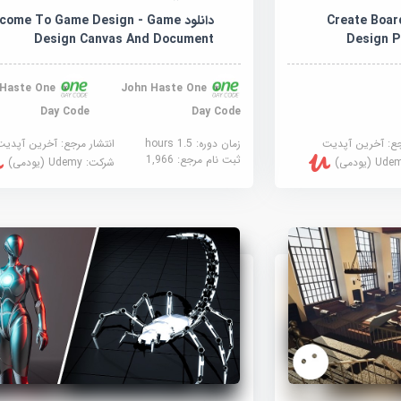
Create Board 
دانلود ome To Game Design - Game
Design Canvas And Document
Design P
 Haste One
John Haste One
Day Code
Day Code
جع:
آخرین آپدیت
زمان دوره: 1.5 hours
انتشار مرجع:
آخرین آپدیت
ثبت نام مرجع:
1,966
U (یودمی)
شرکت:
Udemy (یودمی)