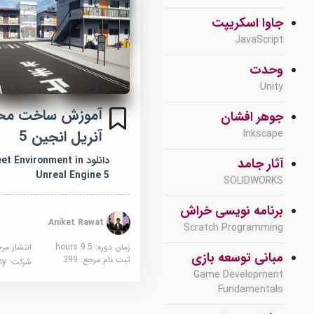
جاوا اسکریپت
JavaScript
وحدت
Unity
آموزش ساخت محیط
جوهر افشان
آنریل انجین 5
Inkscape
دانلود  Environment in
آثار جامد
Unreal Engine 5
SOLIDWORKS
برنامه نویسی خراش
Aniket Rawat
Scratch Programming
زمان دوره: 9.5 hours
انتشار مر
مبانی توسعه بازی
ثبت نام مرجع:
399
شرکت:
demy
Game Development
Fundamentals