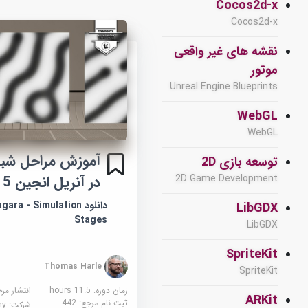
Cocos2d-x
Cocos2d-x
نقشه های غیر واقعی
موتور
Unreal Engine Blueprints
WebGL
WebGL
آموزش مراحل شبیه
توسعه بازی 2D
2D Game Development
در آنریل انجین 5
دانلود ra - Simulation
LibGDX
Stages
LibGDX
SpriteKit
Thomas Harle
SpriteKit
زمان دوره: 11.5 hours
انتشار مر
ARKit
ثبت نام مرجع:
442
شرکت:
demy