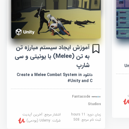
آموزش ایجاد سیستم مبارزه تن
به تن (Melee) با یونیتی و سی
شارپ
Un
دانلود Create a Melee Combat System in
Unity and C#
Fantacode
Studios
زمان دوره: 11 hours
انتشار مرجع:
آخرین آپدیت
ثبت نام مرجع:
508
شرکت:
Udemy (یودمی)