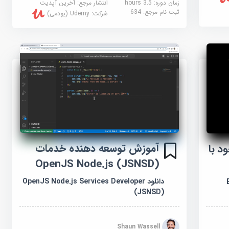
زمان دوره: 3.5 hours
انتشار مرجع:
آخرین آپدیت
ثبت نام مرجع:
634
شرکت:
Udemy (یودمی)
آموزش توسعه دهنده خدمات
د با
OpenJS Node.js (JSNSD)
دانلود OpenJS Node.js Services Developer
(JSNSD)
Shaun Wassell