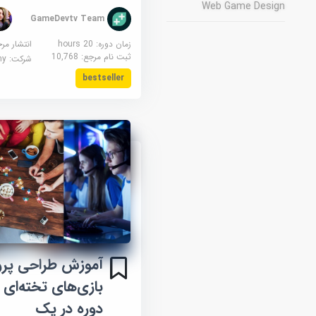
Web Game Design
GameDevtv Team
زمان دوره: 20 hours
انتشار مر
ثبت نام مرجع:
10,768
شرکت:
demy
bestseller
آموزش طراحی پرو
دوره در یک