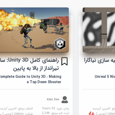
 سازی نیاگارا
راهنمای کامل 
تیرانداز از بالا به پایین
Unreal 5 Niaga
omplete Guide to Unity 3D : Making
a Top Down Shooter
Alex Dev
جع:
آخرین آپدیت
زمان دوره: 55 hours
انتشار مرجع:
آخرین آپدیت
ثبت نام مرجع:
2,346
U (یودمی)
شرکت:
Udemy (یودمی)