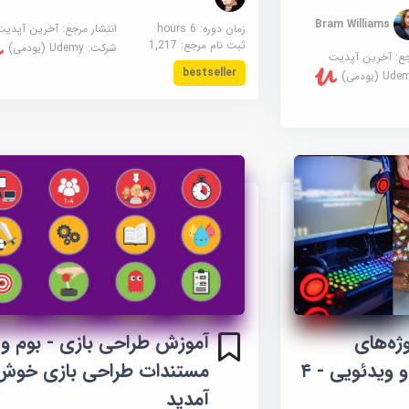
Bram Williams
زمان دوره: 6 hours
انتشار مرجع:
آخرین آپدیت
ثبت نام مرجع:
1,217
شرکت:
Udemy (یودمی)
جع:
آخرین آپدیت
bestseller
U (یودمی)
ژه‌های
آموزش طراحی بازی - بوم و
بازی‌های تخته‌ای و ویدئویی - ۴
مستندات طراحی بازی خوش
آمدید