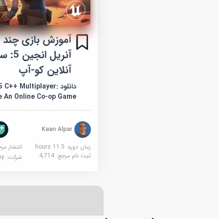
آنریل 
آنلاین کو-آپ
دانلود C++ Multiplayer
 An Online Co-op Game
Kaan Alpar
زمان دوره: 11.5 hours
انتشار مر
ثبت نام مرجع:
4,714
شرکت:
demy