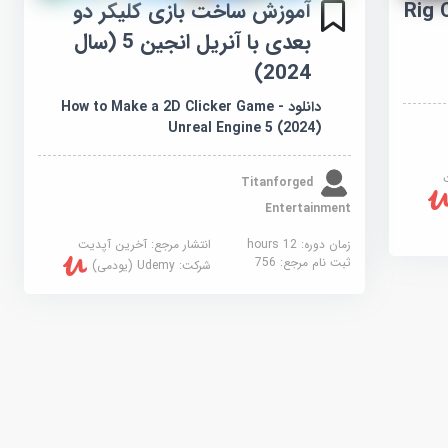
Rig C
آموزش ساخت بازی کلیکر دو
بعدی با آنریل انجین 5 (سال
2024)
دانلود How to Make a 2D Clicker Game -
Unreal Engine 5 (2024)
Titanforged
Entertainment
زمان دوره: 12 hours
انتشار مرجع:
آخرین آپدیت
ثبت نام مرجع:
756
شرکت:
Udemy (یودمی)