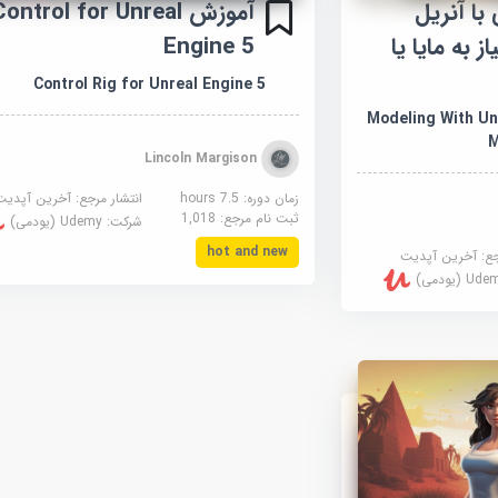
ا آنریل
آموزش ontrol for Unreal
 نیاز به مایا یا
Engine 5
Control Rig for Unreal Engine 5
Modeling With Unreal
M
Lincoln Margison
زمان دوره: 7.5 hours
انتشار مرجع:
آخرین آپدیت
ثبت نام مرجع:
1,018
شرکت:
Udemy (یودمی)
hot and new
جع:
آخرین آپدیت
U (یودمی)