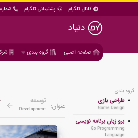
کانال تلگرام
پشتیبانی تلگرام
شماره 
دنیاد
صفحه اصلی
گروه بندی
شرک
گروه بندی
ت
توسعه
طراحی بازی
عنوان:
Game Design
t
Development
برو زبان برنامه نویسی
Go Programming
Language