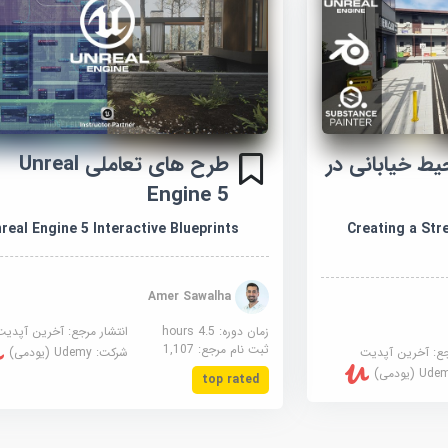
 خیابانی در
طرح های تعاملی Unreal
Engine 5
Creating a Street
real Engine 5 Interactive Blueprints
Amer Sawalha
زمان دوره: 4.5 hours
انتشار مرجع:
آخرین آپدیت
ثبت نام مرجع:
1,107
جع:
آخرین آپدیت
شرکت:
Udemy (یودمی)
U (یودمی)
top rated