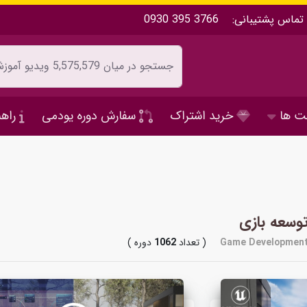
تماس پشتیبانی:
0930 395 3766
ت ها
خرید اشتراک
سفارش دوره یودمی
راهن
وسعه بازی
Game Developmen
( تعداد
1062
دوره )