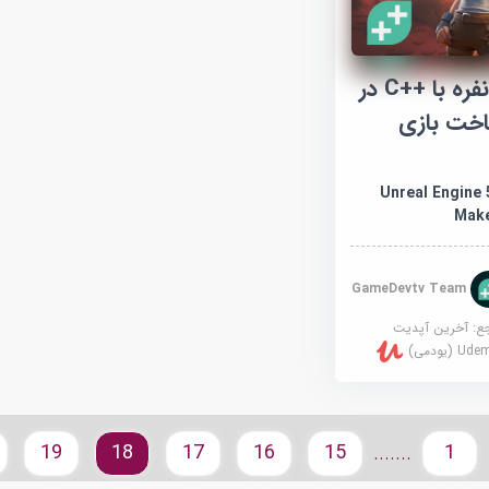
آموزش بازی چند نفره با ++C در
انجین 5: ساخت بازی
Unreal Engine 5 :
Make
GameDevtv Team
جع:
آخرین آپدیت
U (یودمی)
19
18
17
16
15
1
.......