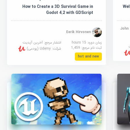
Welc
How to Create a 3D Survival Game in
Godot 4.2 with GDScript
John
Eerik Hirvonen
زمان دوره: 15 hours
انتشار مرجع:
آخرین آپدیت
ثبت نام مرجع:
1,459
شرکت:
Udemy (یودمی)
hot and new