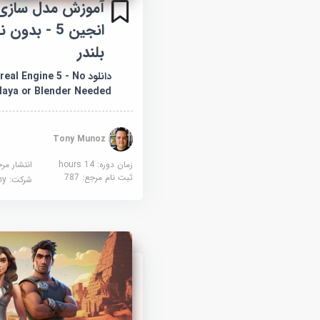
آموزش مدل سازی ب
انجین 5 - بدون
بلندر
دانلود  Engine 5 - No
aya or Blender Needed
Tony Munoz
زمان دوره: 14 hours
انتشار مر
ثبت نام مرجع:
787
شرکت:
demy