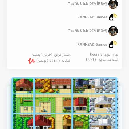
Tevfik Ufuk DEMİRBAŞ
IRONHEAD Games
Tevfik Ufuk DEMİRBAŞ
IRONHEAD Games
زمان دوره: 8 hours
انتشار مرجع:
آخرین آپدیت
ثبت نام مرجع:
14,713
شرکت:
Udemy (یودمی)