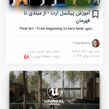
آموزش پیکسل آرت - از مبتدی تا
قهرمان
دانلود Pixel Art - From beginning to hero level
Tony Munoz
زمان دوره: 10.5 hours
انتشار مرجع:
آخرین آپدیت
ثبت نام مرجع:
1,316
شرکت:
Udemy (یودمی)