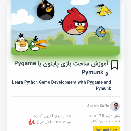
آموزش ساخت بازی پایتون با Pygame
و Pymunk
Learn Python Game Development with Pygame and
Pymunk
Sachin Kafle
زمان دوره: 17.5 hours
انتشار مرجع:
آخرین آپدیت
ثبت نام مرجع:
1,027
شرکت:
Udemy (یودمی)
hot and new