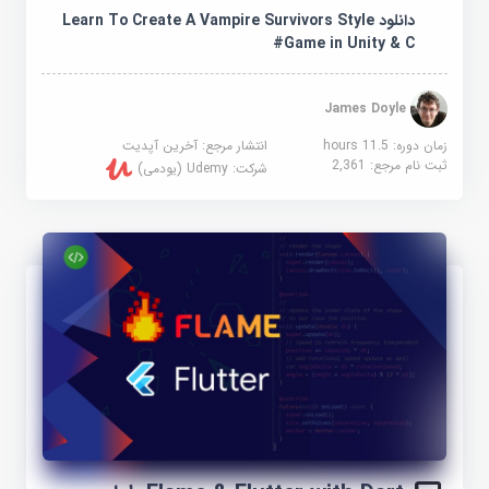
دانلود Learn To Create A Vampire Survivors Style
Game in Unity & C#
James Doyle
زمان دوره: 11.5 hours
انتشار مرجع:
آخرین آپدیت
ثبت نام مرجع:
2,361
شرکت:
Udemy (یودمی)