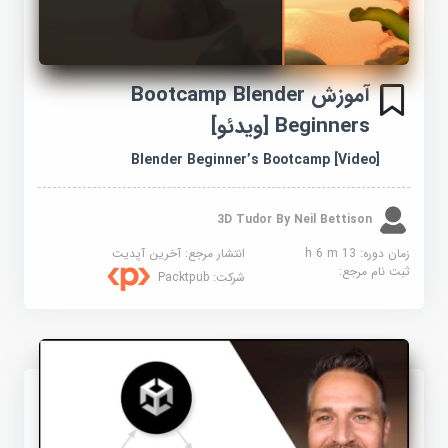
آموزش Bootcamp Blender
Beginners [ویدئو]
Blender Beginner’s Bootcamp [Video]
3D Tudor By Neil Bettison
زمان دوره: 13 h 6 m
انتشار مرجع:
آخرین آپدیت
ثبت نام مرجع:
شرکت:
Packtpub