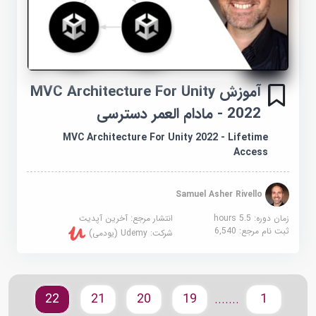
آموزش MVC Architecture For Unity
2022 - مادام العمر دسترسی
MVC Architecture For Unity 2022 - Lifetime
Access
Samuel Asher Rivello
زمان دوره: 5.5 hours
انتشار مرجع:
آخرین آپدیت
ثبت نام مرجع:
6,540
شرکت:
Udemy (یودمی)
22
21
20
19
1
.......