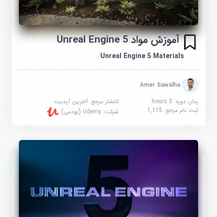
آموزش مواد Unreal Engine 5
Unreal Engine 5 Materials
Amer Sawalha
زمان دوره: 5 hours
انتشار مرجع:
آخرین آپدیت
ثبت نام مرجع:
1,115
شرکت:
Udemy (یودمی)