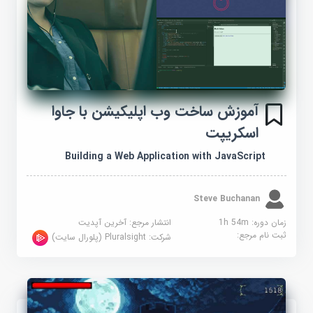
آموزش ساخت وب اپلیکیشن با جاوا
اسکریپت
Building a Web Application with JavaScript
Steve Buchanan
زمان دوره: 1h 54m
انتشار مرجع:
آخرین آپدیت
ثبت نام مرجع:
شرکت:
Pluralsight (پلورال سایت)