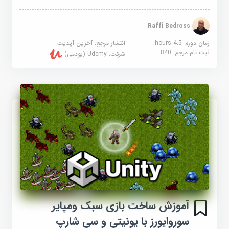
Raffi Bedross
زمان دوره: 4.5 hours
انتشار مرجع:
آخرین آپدیت
ثبت نام مرجع:
840
شرکت:
Udemy (یودمی)
آموزش ساخت بازی سبک ومپایر
سوروایورز با یونیتی و سی شارپ