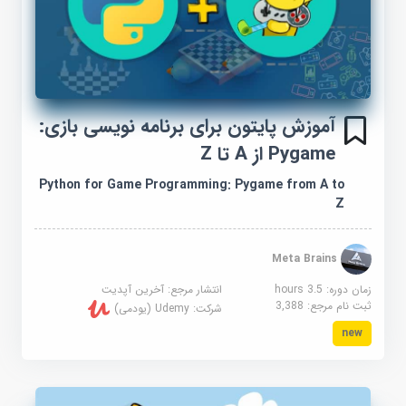
آموزش پایتون برای برنامه نویسی بازی:
Pygame از A تا Z
Python for Game Programming: Pygame from A to
Z
Meta Brains
زمان دوره: 3.5 hours
انتشار مرجع:
آخرین آپدیت
ثبت نام مرجع:
3,388
شرکت:
Udemy (یودمی)
new