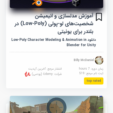
آموزش مدلسازی و انیمیشن
شخصیت‌های لو-پولی (Low-Poly) در
بلندر برای یونیتی
دانلود Low-Poly Character Modeling & Animation in
Blender for Unity
Billy McDaniel
زمان دوره: 7 hours
انتشار مرجع:
آخرین آپدیت
ثبت نام مرجع:
519
شرکت:
Udemy (یودمی)
top rated