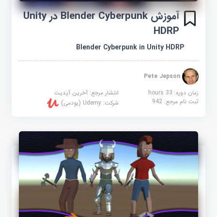
آموزش Blender Cyberpunk در Unity
HDRP
Blender Cyberpunk in Unity HDRP
Pete Jepson
زمان دوره: 33 hours
انتشار مرجع:
آخرین آپدیت
ثبت نام مرجع:
942
شرکت:
Udemy (یودمی)