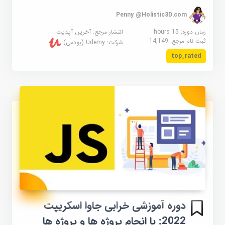
Penny @Holistic3D.com
زمان دوره: 15 hours
انتشار مرجع:
آخرین آپدیت
ثبت نام مرجع:
14,149
شرکت:
Udemy (یودمی)
top_rated
دوره آموزشی خرابی جاوا اسکریپت
2022: با انجام پروژه ها و پروژه ها