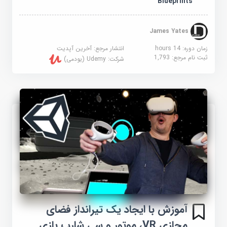
Blueprints
James Yates
زمان دوره: 14 hours
انتشار مرجع:
آخرین آپدیت
ثبت نام مرجع:
1,793
شرکت:
Udemy (یودمی)
آموزش با ایجاد یک تیرانداز فضای
مجازی VR، موتور و سی شارپ بازی