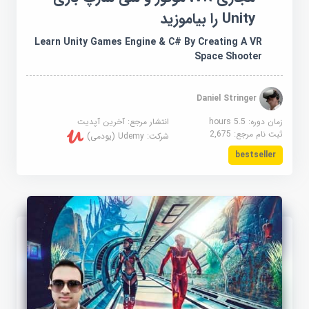
Unity را بیاموزید
Learn Unity Games Engine & C# By Creating A VR
Space Shooter
Daniel Stringer
زمان دوره: 5.5 hours
انتشار مرجع:
آخرین آپدیت
ثبت نام مرجع:
2,675
شرکت:
Udemy (یودمی)
bestseller