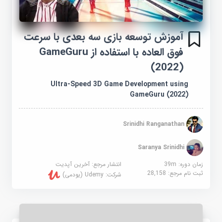
آموزش توسعه بازی سه بعدی با سرعت
فوق العاده با استفاده از GameGuru
(2022)
Ultra-Speed 3D Game Development using
GameGuru (2022)
Srinidhi Ranganathan
Saranya Srinidhi
زمان دوره: 39m
انتشار مرجع:
آخرین آپدیت
ثبت نام مرجع:
28,158
شرکت:
Udemy (یودمی)