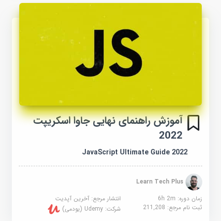
آموزش راهنمای نهایی جاوا اسکریپت
2022
JavaScript Ultimate Guide 2022
Learn Tech Plus
زمان دوره: 6h 2m
انتشار مرجع:
آخرین آپدیت
ثبت نام مرجع:
211,208
شرکت:
Udemy (یودمی)