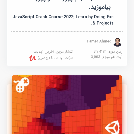
بیاموزید.
JavaScript Crash Course 2022: Learn by Doing Exs
& Projects.
Tamer Ahmed
زمان دوره: 3h 41m
انتشار مرجع:
آخرین آپدیت
ثبت نام مرجع:
3,003
شرکت:
Udemy (یودمی)