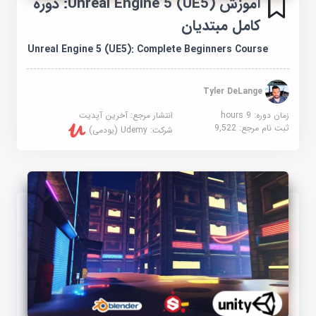
آموزش Unreal Engine 5 (UE5): دوره
کامل مبتدیان
Unreal Engine 5 (UE5): Complete Beginners Course
Tyler DeLange
زمان دوره: 9 hours
انتشار مرجع:
آخرین آپدیت
ثبت نام مرجع:
9,522
شرکت:
Udemy (یودمی)