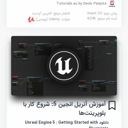
Tutorials.eu by Denis Panjuta
زمان دوره: 23 hours
انتشار مرجع:
آخرین آپدیت
ثبت نام مرجع:
4,046
شرکت:
Udemy (یودمی)
آموزش آنریل انجین 5: شروع کار با
بلوپرینت‌ها
دانلود Unreal Engine 5 : Getting Started with