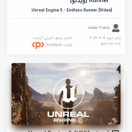
Runner [ویدئو]
Unreal Engine 5 - Endless Runner [Video]
Aidan Travis
زمان دوره: 4 h 39 m
انتشار مرجع:
آخرین آپدیت
ثبت نام مرجع:
شرکت:
Packtpub