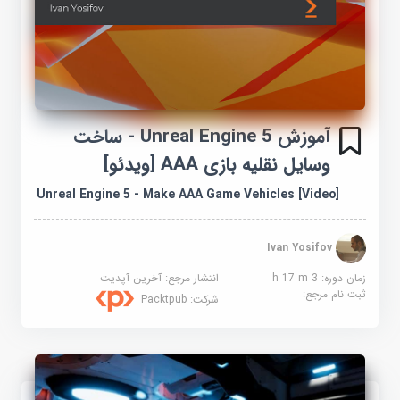
آموزش Unreal Engine 5 - ساخت
وسایل نقلیه بازی AAA [ویدئو]
Unreal Engine 5 - Make AAA Game Vehicles [Video]
Ivan Yosifov
زمان دوره: 3 h 17 m
انتشار مرجع:
آخرین آپدیت
ثبت نام مرجع:
شرکت:
Packtpub