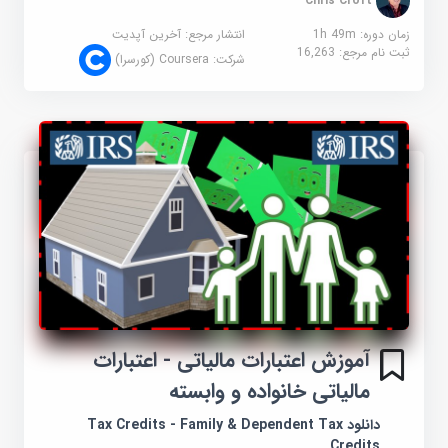
Chris Croft
زمان دوره: 1h 49m
انتشار مرجع:
آخرین آپدیت
ثبت نام مرجع:
16,263
شرکت:
Coursera (کورسرا)
آموزش اعتبارات مالیاتی - اعتبارات
مالیاتی خانواده و وابسته
دانلود Tax Credits - Family & Dependent Tax
Credits