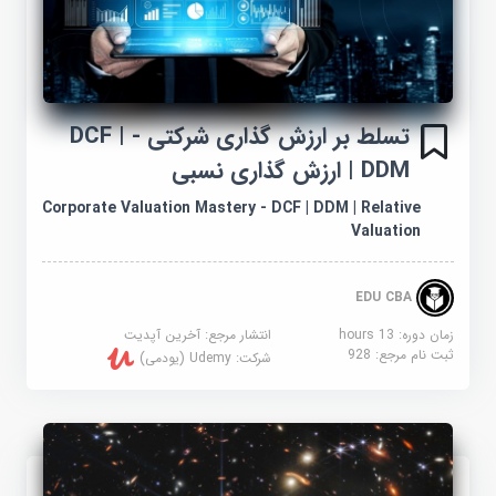
تسلط بر ارزش گذاری شرکتی - DCF |
DDM | ارزش گذاری نسبی
Corporate Valuation Mastery - DCF | DDM | Relative
Valuation
EDU CBA
زمان دوره: 13 hours
انتشار مرجع:
آخرین آپدیت
ثبت نام مرجع:
928
شرکت:
Udemy (یودمی)