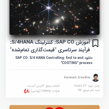
آموزش SAP CO: کنترلینگ S/4HANA:
فرآیند سرتاسری "قیمت‌گذاری تمام‌شده"
دانلود SAP CO: S/4 HANA Controlling: End to end
"COSTING" process
Karanam Sreedhar
زمان دوره: 67 hours
انتشار مرجع:
آخرین آپدیت
ثبت نام مرجع:
56
شرکت:
Udemy (یودمی)