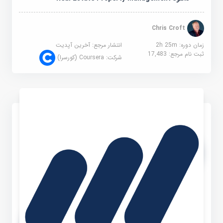
Chris Croft
زمان دوره: 2h 25m
انتشار مرجع:
آخرین آپدیت
ثبت نام مرجع:
17,483
شرکت:
Coursera (کورسرا)