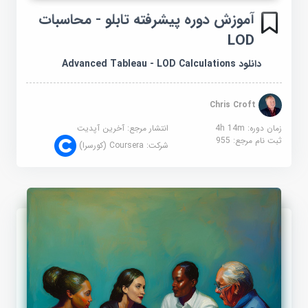
آموزش دوره پیشرفته تابلو - محاسبات
LOD
دانلود Advanced Tableau - LOD Calculations
Chris Croft
زمان دوره: 4h 14m
انتشار مرجع:
آخرین آپدیت
ثبت نام مرجع:
955
شرکت:
Coursera (کورسرا)