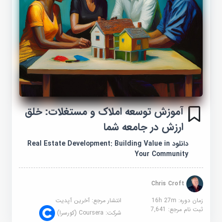
آموزش توسعه املاک و مستغلات: خلق
ارزش در جامعه شما
دانلود Real Estate Development: Building Value in
Your Community
Chris Croft
زمان دوره: 16h 27m
انتشار مرجع:
آخرین آپدیت
ثبت نام مرجع:
7,641
شرکت:
Coursera (کورسرا)