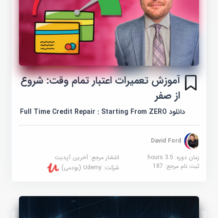
آموزش تعمیرات اعتبار تمام وقت: شروع
از صفر
دانلود Full Time Credit Repair : Starting From ZERO
David Ford
زمان دوره: 3.5 hours
انتشار مرجع:
آخرین آپدیت
ثبت نام مرجع:
187
شرکت:
Udemy (یودمی)