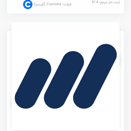
ثبت نام مرجع:
814
شرکت:
Coursera (کورسرا)