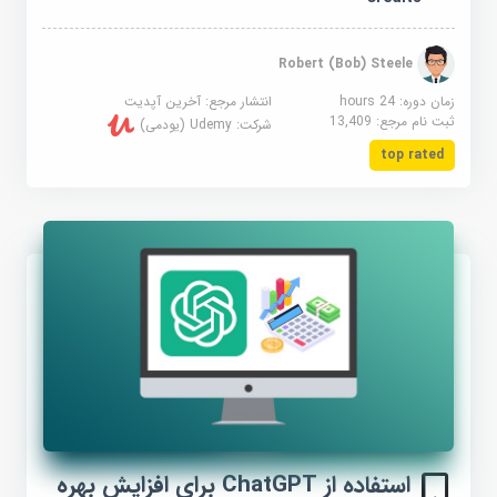
Robert (Bob) Steele
زمان دوره: 24 hours
انتشار مرجع:
آخرین آپدیت
ثبت نام مرجع:
13,409
شرکت:
Udemy (یودمی)
top rated
استفاده از ChatGPT برای افزایش بهره