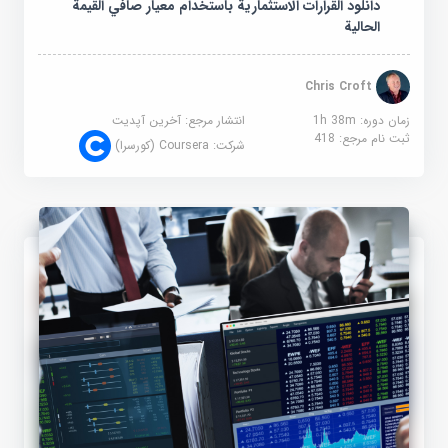
دانلود القرارات الاستثمارية باستخدام معيار صافي القيمة
الحالية
Chris Croft
زمان دوره: 1h 38m
انتشار مرجع:
آخرین آپدیت
ثبت نام مرجع:
418
شرکت:
Coursera (کورسرا)