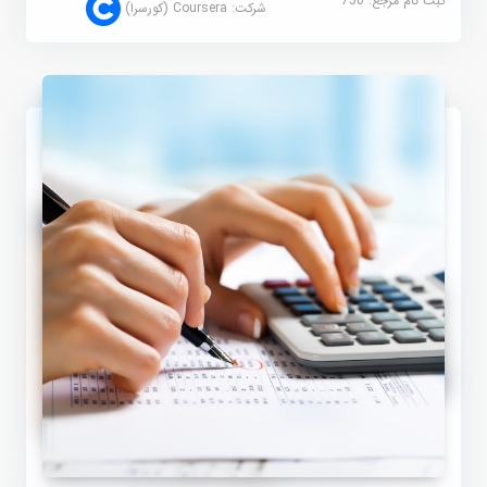
ثبت نام مرجع:
750
شرکت:
Coursera (کورسرا)