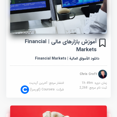
آموزش بازارهای مالی | Financial
Markets
دانلود الأسواق المالية | Financial Markets
Chris Croft
زمان دوره: 1h 49m
انتشار مرجع:
آخرین آپدیت
ثبت نام مرجع:
2,268
شرکت:
Coursera (کورسرا)