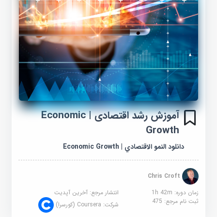
آموزش رشد اقتصادی | Economic
Growth
دانلود النمو الاقتصادي | Economic Growth
Chris Croft
زمان دوره: 1h 42m
انتشار مرجع:
آخرین آپدیت
ثبت نام مرجع:
475
شرکت:
Coursera (کورسرا)