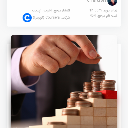
Chris Croft
زمان دوره: 1h 50m
انتشار مرجع:
آخرین آپدیت
ثبت نام مرجع:
454
شرکت:
Coursera (کورسرا)