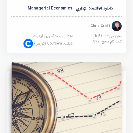
دانلود الاقتصاد الإداري | Managerial Economics
Chris Croft
زمان دوره: 1h 51m
انتشار مرجع:
آخرین آپدیت
ثبت نام مرجع:
899
شرکت:
Coursera (کورسرا)