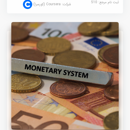
ثبت نام مرجع:
510
شرکت:
Coursera (کورسرا)