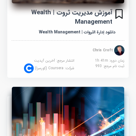
آموزش مدیریت ثروت | Wealth
Management
دانلود إدارة الثروات | Wealth Management
Chris Croft
زمان دوره: 1h 41m
انتشار مرجع:
آخرین آپدیت
ثبت نام مرجع:
993
شرکت:
Coursera (کورسرا)