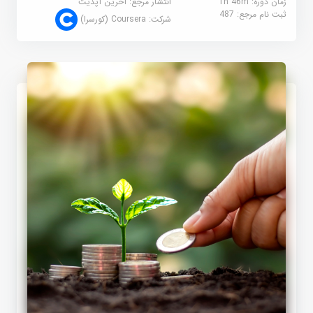
زمان دوره: 1h 46m
انتشار مرجع:
آخرین آپدیت
ثبت نام مرجع:
487
شرکت:
Coursera (کورسرا)