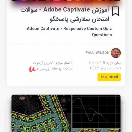
آموزش Adobe Captivate - سوالات
امتحان سفارشی پاسخگو
Adobe Captivate - Responsive Custom Quiz
Questions
PAUL WILSON
زمان دوره: 1.5 hours
انتشار مرجع:
آخرین آپدیت
ثبت نام مرجع:
1,375
شرکت:
Udemy (یودمی)
top_rated