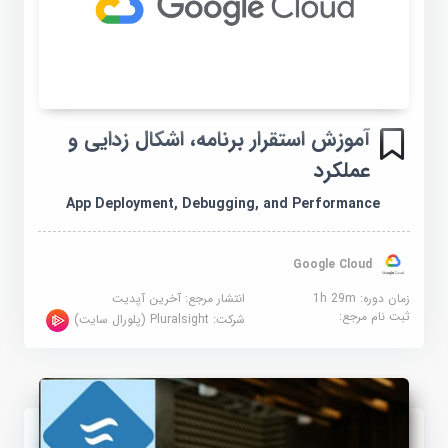
آموزش استقرار برنامه، اشکال زدایی و
عملکرد
App Deployment, Debugging, and Performance
Google Cloud
زمان دوره: 1h 29m
انتشار مرجع:
آخرین آپدیت
ثبت نام مرجع:
شرکت:
Pluralsight (پلورال سایت)