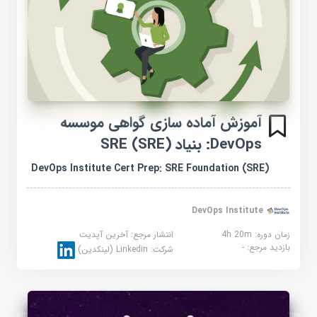
آموزش آماده سازی گواهی موسسه
DevOps: بنیاد SRE (SRE)
DevOps Institute Cert Prep: SRE Foundation (SRE)
DevOps Institute
زمان دوره: 4h 20m
انتشار مرجع:
آخرین آپدیت
بازدید مرجع:
-
شرکت:
Linkedin (لینکدین)