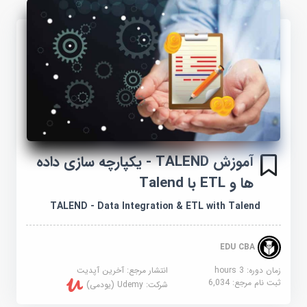
آموزش TALEND - یکپارچه سازی داده
ها و ETL با Talend
TALEND - Data Integration & ETL with Talend
EDU CBA
زمان دوره: 3 hours
انتشار مرجع:
آخرین آپدیت
ثبت نام مرجع:
6,034
شرکت:
Udemy (یودمی)