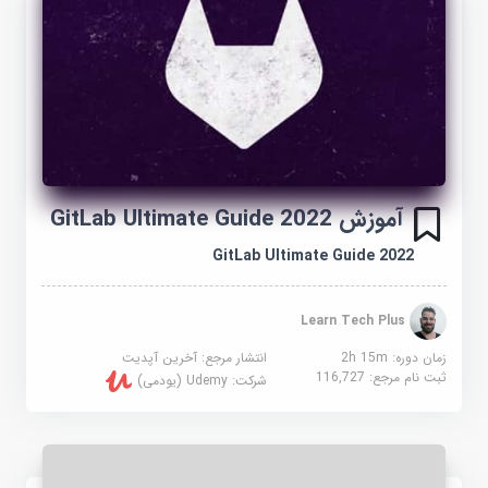
آموزش GitLab Ultimate Guide 2022
GitLab Ultimate Guide 2022
Learn Tech Plus
زمان دوره: 2h 15m
انتشار مرجع:
آخرین آپدیت
ثبت نام مرجع:
116,727
شرکت:
Udemy (یودمی)