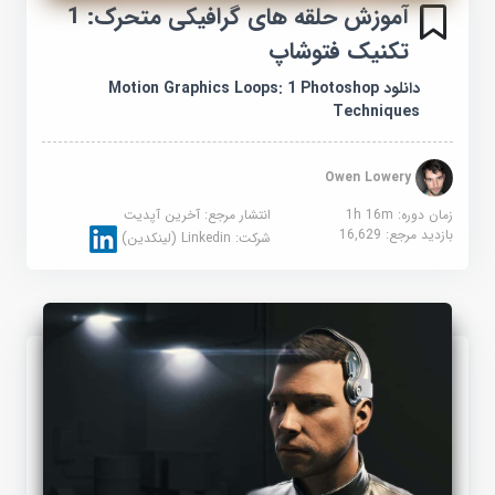
آموزش حلقه های گرافیکی متحرک: 1
تکنیک فتوشاپ
دانلود Motion Graphics Loops: 1 Photoshop
Techniques
Owen Lowery
زمان دوره: 1h 16m
انتشار مرجع:
آخرین آپدیت
بازدید مرجع:
16,629
شرکت:
Linkedin (لینکدین)