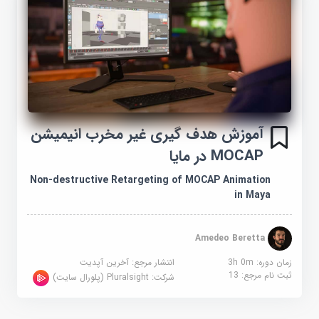
آموزش هدف گیری غیر مخرب انیمیشن
MOCAP در مایا
Non-destructive Retargeting of MOCAP Animation
in Maya
Amedeo Beretta
زمان دوره: 3h 0m
انتشار مرجع:
آخرین آپدیت
ثبت نام مرجع:
13
شرکت:
Pluralsight (پلورال سایت)