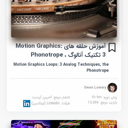
آموزش حلقه های Motion Graphics:
3 تکنیک آنالوگ ، Phonotrope
Motion Graphics Loops: 3 Analog Techniques, the
Phonotrope
Owen Lowery
زمان دوره: 1h 9m
انتشار مرجع:
آخرین آپدیت
بازدید مرجع:
13,366
شرکت:
Linkedin (لینکدین)