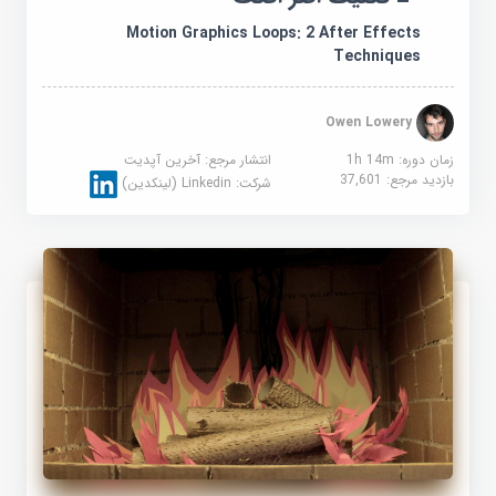
Motion Graphics Loops: 2 After Effects
Techniques
Owen Lowery
زمان دوره: 1h 14m
انتشار مرجع:
آخرین آپدیت
بازدید مرجع:
37,601
شرکت:
Linkedin (لینکدین)