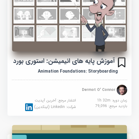
آموزش پایه های انیمیشن: استوری بورد
Animation Foundations: Storyboarding
Dermot O' Connor
زمان دوره: 1h 32m
انتشار مرجع:
آخرین آپدیت
بازدید مرجع:
79,096
شرکت:
Linkedin (لینکدین)