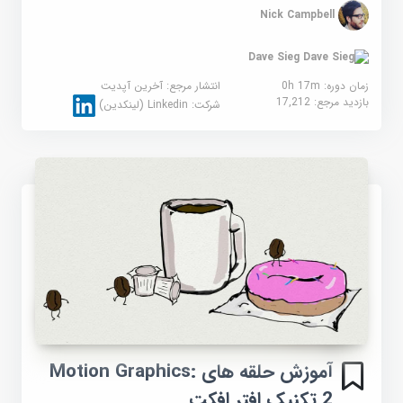
Nick Campbell
Dave Sieg
زمان دوره: 0h 17m
انتشار مرجع:
آخرین آپدیت
بازدید مرجع:
17,212
شرکت:
Linkedin (لینکدین)
آموزش حلقه های Motion Graphics:
2 تکنیک افتر افکت