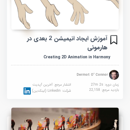
آموزش ایجاد انیمیشن 2 بعدی در
هارمونی
Creating 2D Animation in Harmony
Dermot O' Connor
زمان دوره: 27m 2s
انتشار مرجع:
آخرین آپدیت
بازدید مرجع:
22,158
شرکت:
Linkedin (لینکدین)