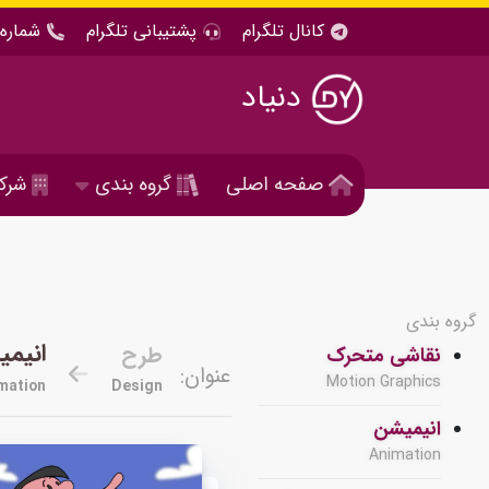
کانال تلگرام
پشتیبانی تلگرام
شماره 
دنیاد
صفحه اصلی
گروه بندی
شرک
گروه بندی
انیم
طرح
نقاشی متحرک
عنوان:
Motion Graphics
mation
Design
انیمیشن
Animation