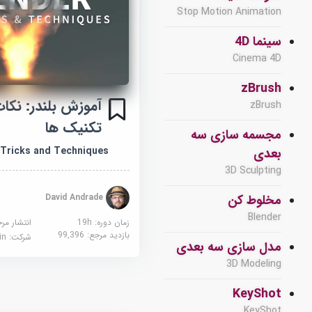
Stop Motion Animation
سینما 4D
Cinema 4D
zBrush
آموزش بلندر: نکات
zBrush
تکنیک ها
مجسمه سازی سه
, Tricks and Techniques
بعدی
3D Sculpting
David Andrade
مخلوط کن
Blender
زمان دوره: 19h
انتشار مر
بازدید مرجع:
99,396
شرکت:
edin
مدل سازی سه بعدی
3D Modeling
KeyShot
KeyShot