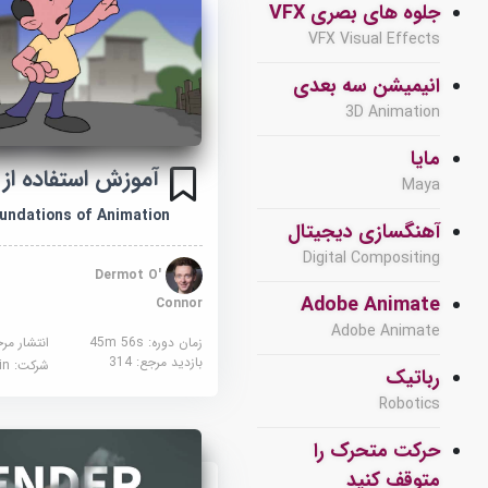
جلوه های بصری VFX
VFX Visual Effects
انیمیشن سه بعدی
3D Animation
مایا
آموزش استفاده از 
Maya
oundations of Animation
آهنگسازی دیجیتال
Digital Compositing
Dermot O'
Adobe Animate
Connor
Adobe Animate
زمان دوره: 45m 56s
انتشار مر
بازدید مرجع:
314
شرکت:
edin
رباتیک
Robotics
حرکت متحرک را
متوقف کنید