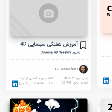
آموزش هفتگی سینمایی 4D
دانلود Cinema 4D Weekly
EJ Hassenfratz
زمان دوره: 9h 30m
انتشار مرجع:
آخرین آپدیت
بازدید مرجع:
26,549
شرکت:
Linkedin (لینکدین)