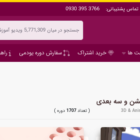
تماس پشتیبانی:
0930 395 3766
ت ها
خرید اشتراک
سفارش دوره یودمی
راهن
یشن و سه بعدی
3D & Ani
( تعداد
1707
دوره )