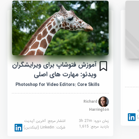
آموزش فتوشاپ برای ویرایشگران
ویدئو: مهارت های اصلی
Photoshop for Video Editors: Core Skills
Richard
Harrington
زمان دوره: 3h 27m
انتشار مرجع:
آخرین آپدیت
بازدید مرجع:
1,615
شرکت:
Linkedin (لینکدین)