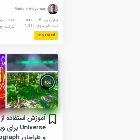
Medeni Adıyaman
زمان دوره: 1.5 hours
انتشار مر
ثبت نام مرجع:
1,219
شرکت:
demy
top rated
Universe بر
و طراحان Mograph