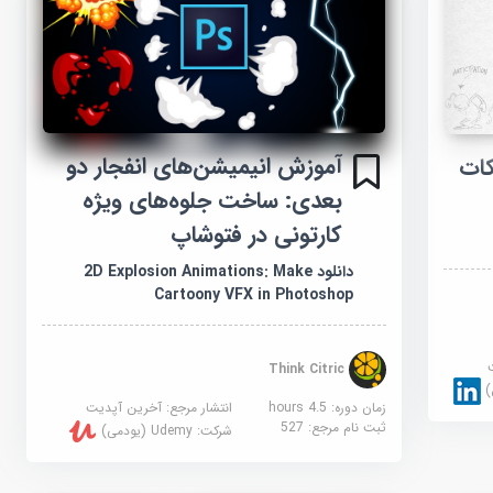
آموزش انیمیشن‌های انفجار دو
ی: نکات
بعدی: ساخت جلوه‌های ویژه
کارتونی در فتوشاپ
دانلود 2D Explosion Animations: Make
Cartoony VFX in Photoshop
Think Citric
زمان دوره: 4.5 hours
انتشار مرجع:
آخرین آپدیت
ثبت نام مرجع:
527
شرکت:
Udemy (یودمی)