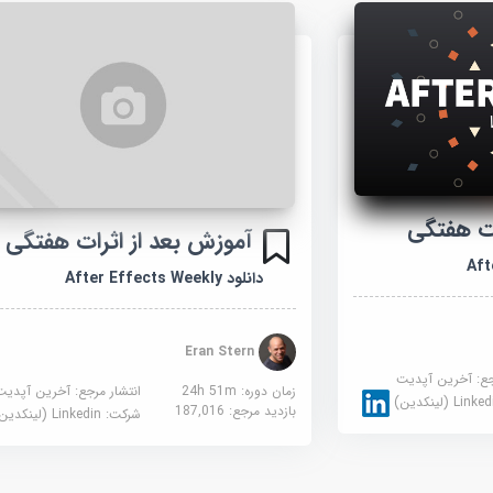
ات هفتگی
آموزش بعد از اثرات هفتگی
دانلود After Effects Weekly
Eran Stern
جع:
آخرین آپدیت
زمان دوره: 24h 51m
انتشار مرجع:
آخرین آپدیت
Link (لینکدین)
بازدید مرجع:
187,016
شرکت:
Linkedin (لینکدین)