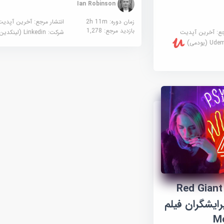
Ian Robinson
زمان دوره: 2h 11m
انتشار مرجع:
آخرین آپدیت
بازدید مرجع:
1,278
جع:
آخرین آپدیت
شرکت:
Linkedin (لینکدین)
U (یودمی)
آموزش استفاده از Red Giant
ای ویرایشگران فیلم