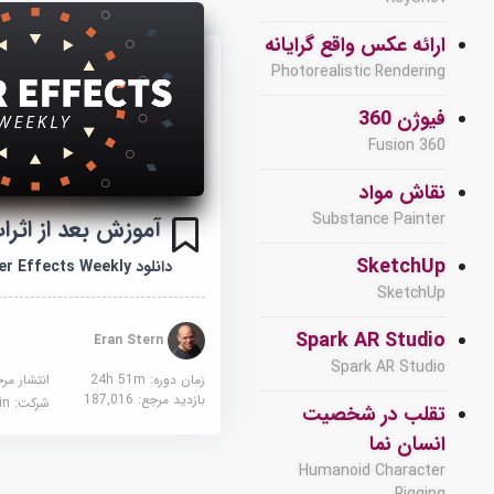
ارائه عکس واقع گرایانه
Photorealistic Rendering
فیوژن 360
Fusion 360
نقاش مواد
Substance Painter
آموزش بعد از اثر
SketchUp
دانلود After Effects Weekly
SketchUp
Spark AR Studio
Eran Stern
Spark AR Studio
زمان دوره: 24h 51m
انتشار مر
بازدید مرجع:
187,016
شرکت:
edin
تقلب در شخصیت
انسان نما
Humanoid Character