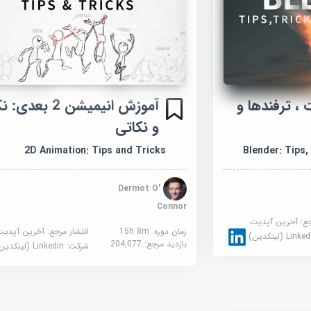
 ، ترفندها و
آموزش انیمیشن 2 بعد
و نکاتی
2D Animation: Tips and Tricks
Blender: Tips
Dermot O'
Connor
جع:
آخرین آپدیت
زمان دوره: 15h 8m
انتشار مرجع:
آخرین آپدیت
Link (لینکدین)
بازدید مرجع:
204,077
شرکت:
Linkedin (لینکدین)