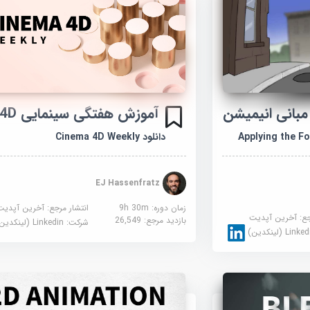
آموزش هفتگی سینمایی 4D
مبانی انیمیشن
دانلود Cinema 4D Weekly
Applying the F
EJ Hassenfratz
زمان دوره: 9h 30m
انتشار مرجع:
آخرین آپدیت
جع:
آخرین آپدیت
بازدید مرجع:
26,549
شرکت:
Linkedin (لینکدین)
Link (لینکدین)