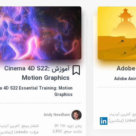
آموزش Cinema 4D S22:
Motion Graphics
Adobe Anim
 4D S22 Essential Training: Motion
Graphics
جع:
آخرین آپدیت
Andy Needham
Link (لینکدین)
زمان دوره: 3h 1m
انتشار مرجع:
آخرین آپدیت
بازدید مرجع:
2,802
شرکت:
Linkedin (لینکدین)